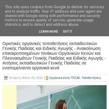
This site uses cookies from Google to deliver its services
and to analyze traffic. Your IP address and user-agent are
shared with Google along with performance and security
metrics to ensure quality of service, generate usage
statistics, and to detect and address abuse.
LEARN MORE
GOT IT
Οριστικές οργανικές τοποθετήσεις εκπαιδευτικών
Γενικής Παιδείας και Ειδικής Αγωγής - Ανακοίνωση
επικαιροποιημένων πινάκων Οργανικών Κενών και
Πλεονασμάτων Γενικής Παιδείας και Ειδικής Αγωγής -
Αιτήσεις εκπαιδευτικών Γενικής Παιδείας σε
εναπομείναντα οργανικά κενά
Τετάρτη, Μαΐου 20, 2026
Οργανικά κενά
,
ΠΥΣΔΕ
,
Τοποθετήσεις