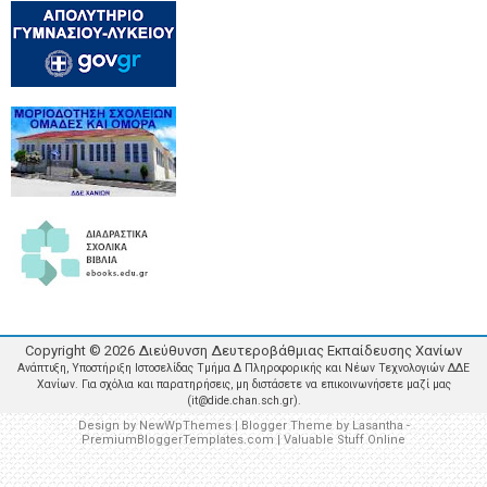
Copyright ©
2026
Διεύθυνση Δευτεροβάθμιας Εκπαίδευσης Χανίων
Ανάπτυξη, Υποστήριξη Ιστοσελίδας Τμήμα Δ Πληροφορικής και Νέων Τεχνολογιών ΔΔΕ
Χανίων. Για σχόλια και παρατηρήσεις, μη διστάσετε να επικοινωνήσετε μαζί μας
(it@dide.chan.sch.gr).
Design by
NewWpThemes
| Blogger Theme by
Lasantha
-
PremiumBloggerTemplates.com
|
Valuable Stuff Online