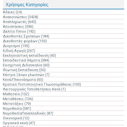
Χρήσιμες Κατηγορίες
Άδειες
(24)
Ανακοινώσεις
(3428)
Αναπληρωτές
(645)
Αποσπάσεις
(596)
Δελτία Τύπου
(192)
Διευθυντές Σχολείων
(184)
Διευθυντές φορέων
(155)
Διορισμοί
(195)
Ειδική Αγωγή
(267)
Εκκλησιαστική εκπαίδευση
(43)
Εκπαιδευτικά Θέματα
(384)
Ενισχυτική Διδασκαλία
(60)
Ιδιωτική Εκπαίδευση
(30)
Κέντρα Ξένων γλωσσών
(7)
Κενά/Πλεονάσματα
(63)
Κρατικό Πιστοποιητικό Γλωσσομάθειας
(105)
Λειτουργικές Τοποθετήσεις-Κενά
(1)
Μαθητεία
(132)
Μεταθέσεις
(136)
Μετατάξεις
(79)
Νομοθεσία
(381)
ΝομοθεσίαΠανελλαδικές
(87)
Οικονομικά
(12)
Οργανικά κενά
(47)