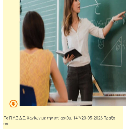
η
Το
Π.Υ.Σ.Δ.Ε. Χανίων
με την υπ’ αριθμ
.
14
/20-05-
2026
Πράξη
του: