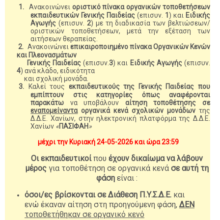
1.
Ανακοινώνει
οριστικό πίνακα οργανικών τοποθετήσεων
εκπαιδευτικών
Γενικής Παιδείας
(επισυν.
1
) και
Ειδικής
Αγωγής
(επισυν.
2
) με τη διαδικασία των βελτιώσεων/
οριστικών τοποθετήσεων, μετά την εξέταση των
αιτήσεων θεραπείας.
2.
Ανακοινώνει
επικαιροποιημένο
πίνακα Οργανικών Κενών
και Πλεονασμάτων
Γενικής Παιδείας
(επισυν.
3
)
και
Ειδικής Αγωγής
(επισυν.
4
) ανά κλάδο, ειδικότητα
και σχολική μονάδα.
3.
Καλεί τους
εκπαιδευτικούς της Γενικής Παιδείας που
εμπίπτουν στις κατηγορίες όπως αναφέρονται
παρακάτω
να υποβάλουν
αίτηση τοποθέτησης σε
εναπομείναντα
οργανικά κενά σχολικών μονάδων
της
Δ.Δ.Ε. Χανίων, στην ηλεκτρονική πλατφόρμα της Δ.Δ.Ε.
Χανίων
«
ΠΑΣΙΦΑΗ
»
μέχρι την Κυριακή 24-05-2026 και ώρα 23:59
Οι εκπαιδευτικοί
που
έχουν δικαίωμα να λάβουν
μέρος
για τοποθέτηση σε οργανικά κενά
σε αυτή τη
φάση
είναι :
όσοι/ες βρίσκονται σε Διάθεση Π.Υ.Σ.Δ.Ε.
και
ενώ έκαναν αίτηση στη προηγούμενη φάση,
ΔΕΝ
τοποθετήθηκαν σε οργανικό κενό