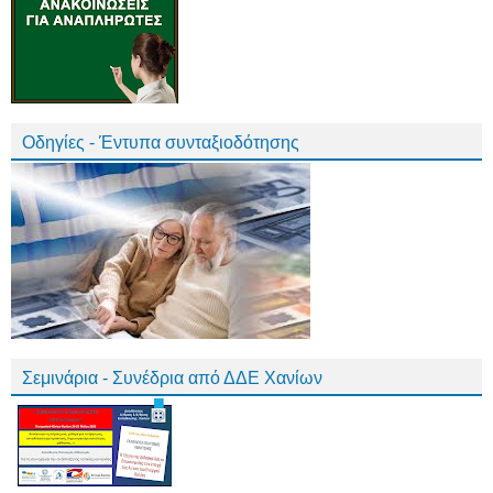
Οδηγίες - Έντυπα συνταξιοδότησης
Σεμινάρια - Συνέδρια από ΔΔΕ Χανίων