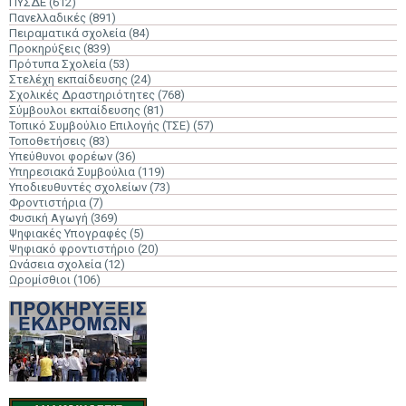
ΠΥΣΔΕ
(612)
Πανελλαδικές
(891)
Πειραματικά σχολεία
(84)
Προκηρύξεις
(839)
Πρότυπα Σχολεία
(53)
Στελέχη εκπαίδευσης
(24)
Σχολικές Δραστηριότητες
(768)
Σύμβουλοι εκπαίδευσης
(81)
Τοπικό Συμβούλιο Επιλογής (ΤΣΕ)
(57)
Τοποθετήσεις
(83)
Υπεύθυνοι φορέων
(36)
Υπηρεσιακά Συμβούλια
(119)
Υποδιευθυντές σχολείων
(73)
Φροντιστήρια
(7)
Φυσική Αγωγή
(369)
Ψηφιακές Υπογραφές
(5)
Ψηφιακό φροντιστήριο
(20)
Ωνάσεια σχολεία
(12)
Ωρομίσθιοι
(106)