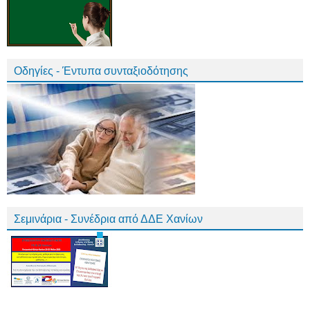
Οδηγίες - Έντυπα συνταξιοδότησης
Σεμινάρια - Συνέδρια από ΔΔΕ Χανίων