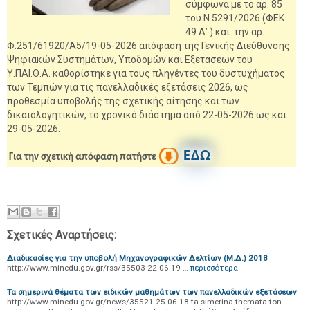
σύμφωνα με το αρ. 85
του Ν.5291/2026 (ΦΕΚ
49 Α’ ) και την αρ.
Φ.251/61920/Α5/19-05-2026 απόφαση της Γενικής Διεύθυνσης
Ψηφιακών Συστημάτων, Υποδομών και Εξετάσεων του
Υ.ΠΑΙ.Θ.Α. καθορίστηκε για τους πληγέντες του δυστυχήματος
των Τεμπών για τις πανελλαδικές εξετάσεις 2026, ως
προθεσμία υποβολής της σχετικής αίτησης και των
δικαιολογητικών, το χρονικό διάστημα από 22-05-2026 ως και
29-05-2026.
ΕΔΩ
Για την σχετική απόφαση πατήστε
Σχετικές Αναρτήσεις:
Διαδικασίες για την υποβολή Μηχανογραφικών Δελτίων (Μ.Δ.) 2018
http://www.minedu.gov.gr/rss/35503-22-06-19 …
περισσότερα
Τα σημερινά θέματα των ειδικών μαθημάτων των πανελλαδικών εξετάσεων
http://www.minedu.gov.gr/news/35521-25-06-18-ta-simerina-themata-ton-