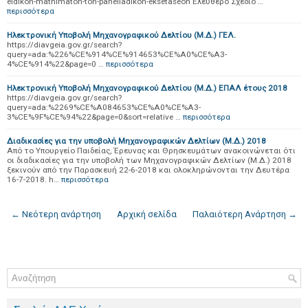
eidikon-mathimaton-ton-panelladikon-eksetaseon Ελεύθερο Σχέδιο …
περισσότερα
Ηλεκτρονική Υποβολή Μηχανογραφικού Δελτίου (Μ.Δ.) ΓΕΛ.
https://diavgeia.gov.gr/search?
query=ada:%226%CE%914%CE%914653%CE%A0%CE%A3-
4%CE%914%22&page=0 …
περισσότερα
Ηλεκτρονική Υποβολή Μηχανογραφικού Δελτίου (Μ.Δ.) ΕΠΑΛ έτους 2018
https://diavgeia.gov.gr/search?
query=ada:%2269%CE%A084653%CE%A0%CE%A3-
3%CE%9F%CE%94%22&page=0&sort=relative …
περισσότερα
Διαδικασίες για την υποβολή Μηχανογραφικών Δελτίων (Μ.Δ.) 2018
Από το Υπουργείο Παιδείας, Έρευνας και Θρησκευμάτων ανακοινώνεται ότι
οι διαδικασίες για την υποβολή των Μηχανογραφικών Δελτίων (Μ.Δ.) 2018
ξεκινούν από την Παρασκευή 22-6-2018 και ολοκληρώνονται την Δευτέρα
16-7-2018. h…
περισσότερα
← Νεότερη ανάρτηση
Αρχική σελίδα
Παλαιότερη Ανάρτηση →