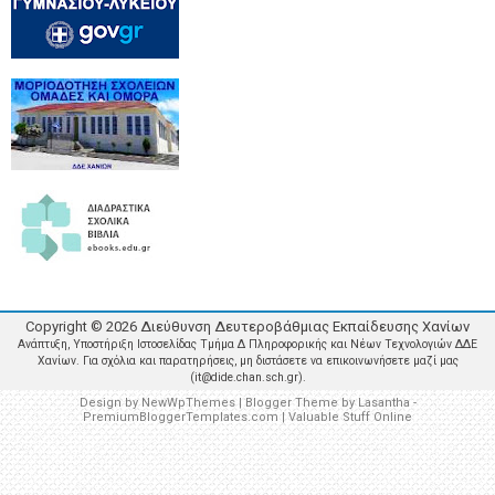
Copyright ©
2026
Διεύθυνση Δευτεροβάθμιας Εκπαίδευσης Χανίων
Ανάπτυξη, Υποστήριξη Ιστοσελίδας Τμήμα Δ Πληροφορικής και Νέων Τεχνολογιών ΔΔΕ
Χανίων. Για σχόλια και παρατηρήσεις, μη διστάσετε να επικοινωνήσετε μαζί μας
(it@dide.chan.sch.gr).
Design by
NewWpThemes
| Blogger Theme by
Lasantha
-
PremiumBloggerTemplates.com
|
Valuable Stuff Online