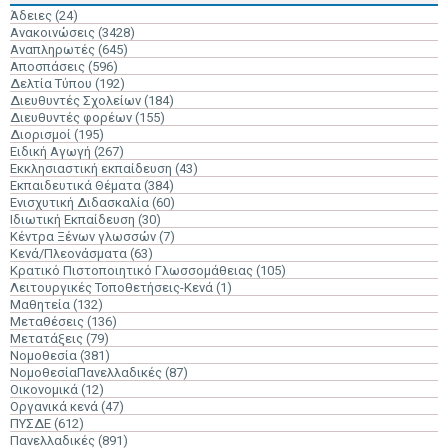
Άδειες
(24)
Ανακοινώσεις
(3428)
Αναπληρωτές
(645)
Αποσπάσεις
(596)
Δελτία Τύπου
(192)
Διευθυντές Σχολείων
(184)
Διευθυντές φορέων
(155)
Διορισμοί
(195)
Ειδική Αγωγή
(267)
Εκκλησιαστική εκπαίδευση
(43)
Εκπαιδευτικά Θέματα
(384)
Ενισχυτική Διδασκαλία
(60)
Ιδιωτική Εκπαίδευση
(30)
Κέντρα Ξένων γλωσσών
(7)
Κενά/Πλεονάσματα
(63)
Κρατικό Πιστοποιητικό Γλωσσομάθειας
(105)
Λειτουργικές Τοποθετήσεις-Κενά
(1)
Μαθητεία
(132)
Μεταθέσεις
(136)
Μετατάξεις
(79)
Νομοθεσία
(381)
ΝομοθεσίαΠανελλαδικές
(87)
Οικονομικά
(12)
Οργανικά κενά
(47)
ΠΥΣΔΕ
(612)
Πανελλαδικές
(891)