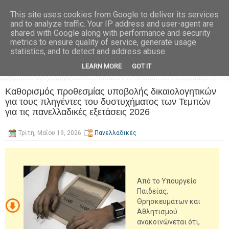
This site uses cookies from Google to deliver its services
and to analyze traffic. Your IP address and user-agent are
shared with Google along with performance and security
metrics to ensure quality of service, generate usage
statistics, and to detect and address abuse.
LEARN MORE
GOT IT
Καθορισμός προθεσμίας υποβολής δικαιολογητικών
για τους πληγέντες του δυστυχήματος των Τεμπών
για τις πανελλαδικές εξετάσεις 2026
Τρίτη, Μαΐου 19, 2026
Πανελλαδικές
Από το Υπουργείο
Παιδείας,
Θρησκευμάτων και
Αθλητισμού
ανακοινώνεται ότι,