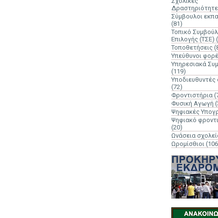
Σχολικές
Δραστηριότητε
Σύμβουλοι εκπ
(81)
Τοπικό Συμβούλ
Επιλογής (ΤΣΕ)
Τοποθετήσεις
(
Υπεύθυνοι φορ
Υπηρεσιακά Συ
(119)
Υποδιευθυντές
(72)
Φροντιστήρια
(
Φυσική Αγωγή
(
Ψηφιακές Υπογ
Ψηφιακό φροντ
(20)
Ωνάσεια σχολεί
Ωρομίσθιοι
(106