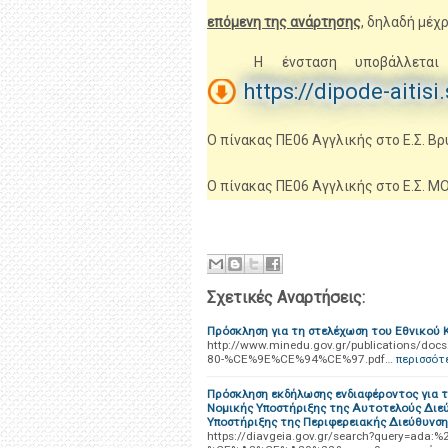
επόμενη της ανάρτησης
, δηλαδή μέχρ
Η ένσταση υποβάλλετα
https://dipode-aitisi
Ο πίνακας ΠΕ06 Αγγλικής στο Ε.Σ. Βρ
Ο πίνακας ΠΕ06 Αγγλικής στο Ε.Σ. M
Σχετικές Αναρτήσεις:
Πρόσκληση για τη στελέχωση του Εθνικού
http://www.minedu.gov.gr/publicatio
80-%CE%9E%CE%94%CE%97.pdf…
περισσότ
Πρόσκληση εκδήλωσης ενδιαφέροντος για τ
Νομικής Υποστήριξης της Αυτοτελούς Διεύ
Υποστήριξης της Περιφερειακής Διεύθυνση
https://diavgeia.gov.gr/search?query