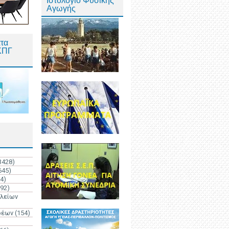
Ιστολόγιο Φυσικής
Αγωγής
τα
ΚΠΓ
3428)
645)
4)
192)
ολείων
ρέων
(154)