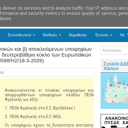
deliver its services and to analyze traffic. Your IP address and
formance and security metrics to ensure quality of service, gen
 abuse.
»
»
»
Εκπαιδευτικοί
Μαθητές
Νομοθεσία
Έντυπα
Ηλ. 
ευτικών και β) αποκλειόμενων υποψηφίων
ν δευτεροβάθμιο κύκλο των Ευρωπαϊκών
3598/Η2/18-3-2026)
Σχολεία ΔΔ
Χανίων
ις
Ανακοινώνονται οι πίνακες υποψηφίων και
απορριφθέντων υποψηφίων κλάδου ΠΕ06
Αγγλικής ως εξής:
1. ΠΕ06 Αγγλικής στο Ε.Σ. Βρυξέλλες Ι.
2. ΠΕ06 Αγγλικής στο Ε.Σ. MOL.
Οι υποψήφιοι έχουν τη δυνατότητα ένστασης