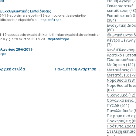
ερα
Ειδική Αγωγή
(2
Εκκλησιαστική
εκπαίδευση
(43
ς Εκκλησιαστικής Εκπαίδευσης
9-apo-simera-eos-tin-15-apriliou-oi-aitiseis-gia-tis-
Εκπαιδευτικά 
lisiastikis-ekpaidefsis …
περισσότερα
(384)
Ενισχυτική Διδ
(60)
19-apospaseis-ekpaideftikon-b-thmias-ekpaidefsis-se-kentra-
Ιδιωτική Εκπαί
k-e-s-y-gia-to-sx-etos-2018-20…
περισσότερα
Κέντρα Ξένων 
(7)
λων έως 28-6-2019
Κενά/Πλεονάσμ
τερα
Κρατικό Πιστοπ
Γλωσσομάθεια
Μαθητεία
(132)
Αρχική σελίδα
Παλαιότερη Ανάρτηση →
Μεταθέσεις
(13
Μετατάξεις
(79
Νομοθεσία
(381
ΝομοθεσίαΠανε
(87)
Οικονομικά
(12)
Οργανικά κενά
ΠΥΣΔΕ
(611)
Πανελλαδικές
(
Πειραματικά σχ
Προκηρύξεις
(8
Πρότυπα Σχολε
Στελέχη εκπαί