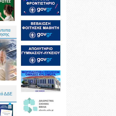
Έντυπα
τησης
πό ΔΔΕ