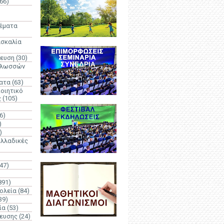
66)
)
Θέματα
ασκαλία
δευση
(30)
γλωσσών
ατα
(63)
οιητικό
ς
(105)
6)
)
)
λλαδικές
(47)
891)
ολεία
(84)
39)
ία
(53)
δευσης
(24)