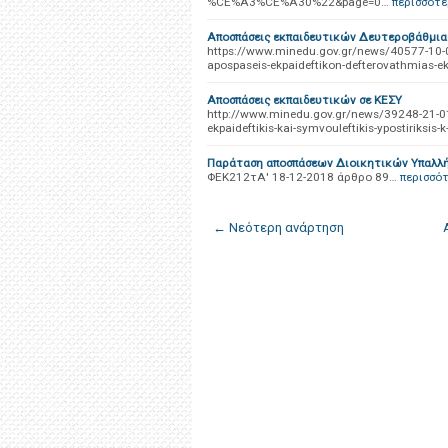
%CE%A3%CE%A30%22&page=0…
περισσότ
Αποσπάσεις εκπαιδευτικών Δευτεροβάθμια
https://www.minedu.gov.gr/news/40577-10-04-1
apospaseis-ekpaideftikon-defterovathmias-ekk
Αποσπάσεις εκπαιδευτικών σε ΚΕΣΥ
http://www.minedu.gov.gr/news/39248-21-01-
ekpaideftikis-kai-symvouleftikis-ypostiriksis-
Παράταση αποσπάσεων Διοικητικών Υπαλλή
ΦΕΚ212τΑ' 18-12-2018 άρθρο 89…
περισσό
← Νεότερη ανάρτηση