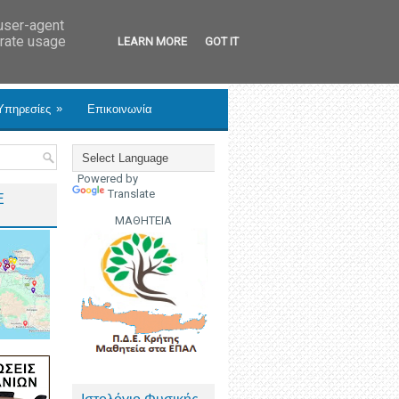
 user-agent
erate usage
LEARN MORE
GOT IT
»
Υπηρεσίες
Επικοινωνία
Powered by
Translate
Ε
ΜΑΘΗΤΕΙΑ