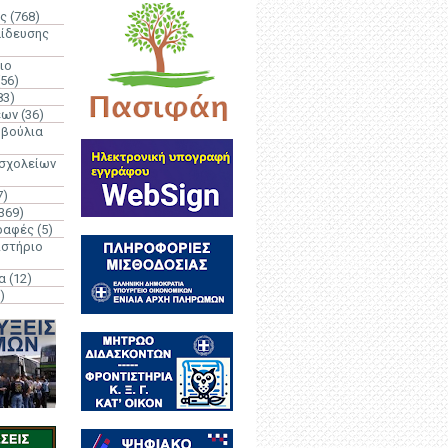
ς
(768)
αίδευσης
ιο
(56)
83)
έων
(36)
μβούλια
 σχολείων
7)
369)
ραφές
(5)
ιστήριο
α
(12)
)