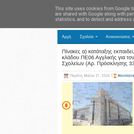
This site uses cookies from Google to 
are shared with Google along with per
statistics, and to detect and address
»
»
Αρχή
Σχολεία
Ανακοινώσεις
Πίνακες α) κατάταξης εκπαιδ
κλάδου ΠΕ06 Αγγλικής για το
Σχολείων (Αρ. Πρόσκλησης 3
Πέμπτη, Μαΐου 21, 2026
Αποσπάσε