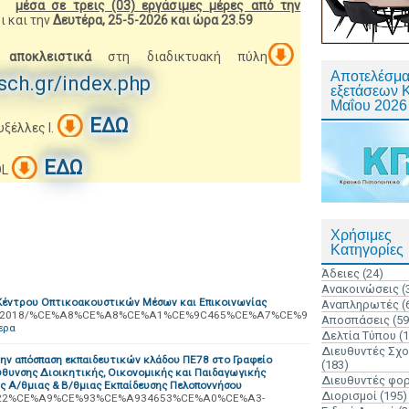
μέσα σε τρεις (03) εργάσιμες μέρες από την
ι και την
Δευτέρα, 25-5-2026 και ώρα 23.59
ι
αποκλειστικά
στη διαδικτυακή πύλη
Αποτελέσμα
.sch.gr/index.php
εξετάσεων 
Μαΐου 2026
ΕΔΩ
υξέλλες Ι.
ΕΔΩ
OL
Χρήσιμες
Κατηγορίες
Άδειες
(24)
Ανακοινώσεις
(
 Κέντρου Οπτικοακουστικών Μέσων και Επικοινωνίας
Αναπληρωτές
(
ns/docs2018/%CE%A8%CE%A8%CE%A1%CE%9C465%CE%A7%CE%9
Αποσπάσεις
(59
ερα
Δελτία Τύπου
(
Διευθυντές Σχ
ην απόσπαση εκπαιδευτικών κλάδου ΠΕ78 στο Γραφείο
(183)
θυνσης Διοικητικής, Οικονομικής και Παιδαγωγικής
Διευθυντές φο
ς Α/θμιας & Β/θμιας Εκπαίδευσης Πελοποννήσου
Διορισμοί
(195)
=ada:%22%CE%A9%CE%93%CE%A934653%CE%A0%CE%A3-