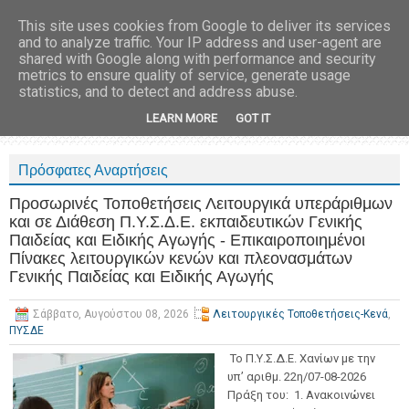
This site uses cookies from Google to deliver its services
and to analyze traffic. Your IP address and user-agent are
shared with Google along with performance and security
metrics to ensure quality of service, generate usage
statistics, and to detect and address abuse.
LEARN MORE
GOT IT
Πρόσφατες Αναρτήσεις
Προσωρινές Τοποθετήσεις Λειτουργικά υπεράριθμων
και σε Διάθεση Π.Υ.Σ.Δ.Ε. εκπαιδευτικών Γενικής
Παιδείας και Ειδικής Αγωγής - Επικαιροποιημένοι
Πίνακες λειτουργικών κενών και πλεονασμάτων
Γενικής Παιδείας και Ειδικής Αγωγής
Σάββατο, Αυγούστου 08, 2026
Λειτουργικές Τοποθετήσεις-Κενά
,
ΠΥΣΔΕ
Το Π.Υ.Σ.Δ.Ε. Χανίων με την
υπ’ αριθμ. 22η/07-08-2026
Πράξη του: 1. Ανακοινώνει