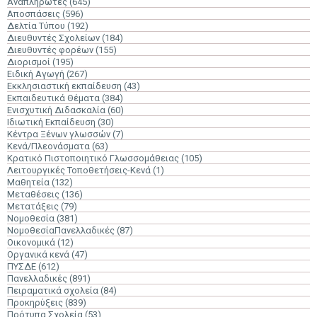
Αναπληρωτές
(645)
Αποσπάσεις
(596)
Δελτία Τύπου
(192)
Διευθυντές Σχολείων
(184)
Διευθυντές φορέων
(155)
Διορισμοί
(195)
Ειδική Αγωγή
(267)
Εκκλησιαστική εκπαίδευση
(43)
Εκπαιδευτικά Θέματα
(384)
Ενισχυτική Διδασκαλία
(60)
Ιδιωτική Εκπαίδευση
(30)
Κέντρα Ξένων γλωσσών
(7)
Κενά/Πλεονάσματα
(63)
Κρατικό Πιστοποιητικό Γλωσσομάθειας
(105)
Λειτουργικές Τοποθετήσεις-Κενά
(1)
Μαθητεία
(132)
Μεταθέσεις
(136)
Μετατάξεις
(79)
Νομοθεσία
(381)
ΝομοθεσίαΠανελλαδικές
(87)
Οικονομικά
(12)
Οργανικά κενά
(47)
ΠΥΣΔΕ
(612)
Πανελλαδικές
(891)
Πειραματικά σχολεία
(84)
Προκηρύξεις
(839)
Πρότυπα Σχολεία
(53)