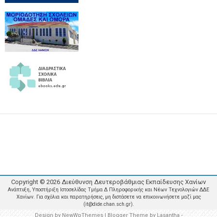
Copyright ©
2026
Διεύθυνση Δευτεροβάθμιας Εκπαίδευσης Χανίων
Ανάπτυξη, Υποστήριξη Ιστοσελίδας Τμήμα Δ Πληροφορικής και Νέων Τεχνολογιών ΔΔΕ
Χανίων. Για σχόλια και παρατηρήσεις, μη διστάσετε να επικοινωνήσετε μαζί μας
(it@dide.chan.sch.gr).
Design by
NewWpThemes
| Blogger Theme by
Lasantha
-