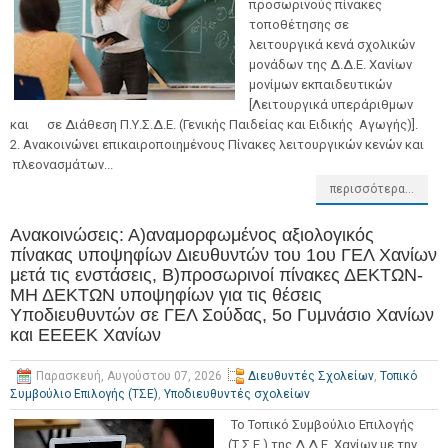
προσωρινούς πίνακες
τοποθέτησης σε
λειτουργικά κενά σχολικών
μονάδων της Δ.Δ.Ε. Χανίων
μονίμων εκπαιδευτικών
[Λειτουργικά υπεράριθμων
και σε Διάθεση Π.Υ.Σ.Δ.Ε. (Γενικής Παιδείας και Ειδικής Αγωγής)].
2. Ανακοινώνει επικαιροποιημένους Πίνακες λειτουργικών κενών και
πλεονασμάτων...
περισσότερα...
Ανακοινώσεις: Α)αναμορφωμένος αξιολογικός
πίνακας υποψηφίων Διευθυντών του 1ου ΓΕΛ Χανίων
μετά τις ενστάσεις, Β)προσωρινοί πίνακες ΔΕΚΤΩΝ-
ΜΗ ΔΕΚΤΩΝ υποψηφίων για τις θέσεις
Υποδιευθυντών σε ΓΕΛ Σούδας, 5ο Γυμνάσιο Χανίων
και ΕΕΕΕΚ Χανίων
Παρασκευή, Αυγούστου 07, 2026
Διευθυντές Σχολείων
,
Τοπικό
Συμβούλιο Επιλογής (ΤΣΕ)
,
Υποδιευθυντές σχολείων
Το Τοπικό Συμβούλιο Επιλογής
(Τ.Σ.Ε.) της Δ.Δ.Ε. Χανίων με την