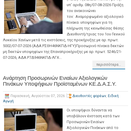
υπ’ αριθμ. 08η/07-08-2026 Πράξη
του ανακοινώνει
τον: Αναμορφωμένο αξιολογικό
πίνακα υποψηφίων για τη
πλήρωση της κενωθείσας θέσης
Διευθυντή/τριας του 1ου Γενικού
Λυκείου Χανίων μετά τις ενστάσεις, της προκήρυξης με αρ. πρωτ.
5002/07-07-2026 (ΑΔΑ:ΡΣΘΗ46ΝΚΠΔ-ΗΓΥ)Προσωρινό πίνακα δεκτών
μη δεκτών υποψηφίων της Επαναπροκήρυξης με αρ. πρωτ. 5246/21-
07-2026, ΑΔΑ:Ρ7Δ946ΝΚΠΔ-ΛΓΧ...
περισσότερα...
Ανάρτηση Προσωρινών Ενιαίων Αξιολογικών
Πινάκων Υποψήφιων Προϊσταμένων ΚΕ.Δ.Α.Σ.Υ.
Παρασκευή, Αυγούστου 07, 2026
Διευθυντές φορέων
,
Ειδική
Αγωγή
Οι υποψήφιοι δύνανται να
υποβάλουν ένσταση κατά των
Προσωρινών Ενιαίων
Αξιολογικών Πινάκων από το