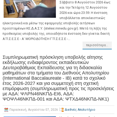
Σάββατο 8 Αυγούστου 2026 έως
και την Τετάρτη 12 Αυγούστου
2026 και ώρα 23:59. Η ένσταση
υποβάλλεται αποκλειστικώς
ηλεκτρονικά και μέσω της εφαρμογής υποβολής αιτήσεων
προϊσταμένων ΚΕ.Δ.Α.Σ.Υ. (stelexi.minedu.gov.gr). Μετά τη λήξη της
προθεσμίας υποβολής της, οποιαδήποτε ένσταση δεν γίνεται δεκτή
Α΄Π.Σ.Ε.Σ.Ε - Α΄ ΜΟΡΙΟΔΟΤΗΣΗ Γ΄Π.Σ.Ε.Σ.Ε -...
περισσότερα...
Συμπληρωματική πρόσκληση υποβολής αίτησης
εκδήλωσης ενδιαφέροντος εκπαιδευτικών
Δευτεροβάθμιας Εκπαίδευσης για τη διδασκαλία
μαθημάτων στα τμήματα του Διεθνούς Απολυτηρίου
(International Baccalaureate - IB) κατά το σχολικό
έτος 2026-2027 και για συμμετοχή στη σχετική
επιμόρφωση (συμπληρωματική προς τις προσκλήσεις
με ΑΔΑ: ΨΛΡΝ46ΝΚΠΔ-ΕΙ6, ΑΔΑ:
ΨΟΨΛ46ΝΚΠΔ-001 και ΑΔΑ: ΨΤΧΔ46ΝΚΠΔ-ΝΚ1)
Παρασκευή, Αυγούστου 07, 2026
Διεθνές Απολυτήριο