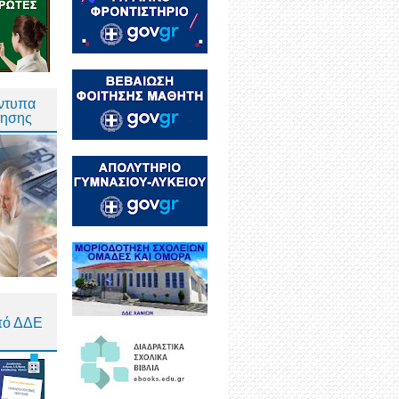
Έντυπα
τησης
πό ΔΔΕ