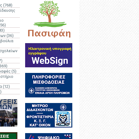
ς
(768)
αίδευσης
ιο
(56)
83)
έων
(36)
μβούλια
 σχολείων
7)
369)
ραφές
(5)
ιστήριο
α
(12)
)