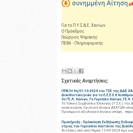
συνημμένη Αίτηση
μέ
Για το Π.Υ.Σ.Δ.Ε. Χανίων
Ο Πρόεδρος
Γεώργιος Ψαράκης
ΠΕ86 - Πληροφορικής
Σχετικές Αναρτήσεις:
ΠΡΑΞΗ 9η/01-10-2024 του ΤΣΕ της ΔΔΕ ΧΑΝ
Διευθυντών/ριών για το Ε.Ε.Ε.Ε.Κ Κισσάμο
3ο ΓΕ.Λ. Χανίων, 7ο Γυμνάσιο Χανίων, ΓΕ.Λ.
Το Τοπικό Συμβούλιο Επιλογής (Τ.Σ.Ε.) της 
ανακοινώνει:Οριστικό πίνακα ΔΕΚΤΩΝ υποψη
Προσωρινό αξιολογικό πίνακα υποψη…
περι
Προκήρυξη - Πρόσκληση Εκδήλωσης Ενδιαφέ
ντριας του Γυμνασίου Καντάνου της Διεύθ
Αιτήσεις από από Πέμπη 12-09-2024 έως