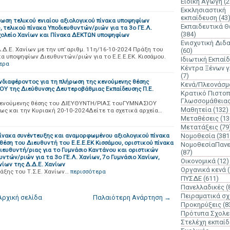
Ειδική Αγωγή
(2
Εκκλησιαστική
εκπαίδευση
(43
νωση τελικού ενιαίου αξιολογικού πίνακα υποψηφίων
Εκπαιδευτικά 
, τελικού πίνακα Υποδιευθυντών/ριών για τα 3ο ΓΕ.Λ.
(384)
Σχολείο Χανίων και Πίνακα ΔΕΚΤΩΝ υποψηφίων
Ενισχυτική Διδ
Δ.Δ.Ε. Χανίων με την υπ’ αριθμ. 11η/16-10-2024 Πράξη του
(60)
κα υποψηφίων Διευθυντών/ριών για το Ε.Ε.Ε.ΕΚ. Κισσάμου.
Ιδιωτική Εκπαί
ερα
Κέντρα Ξένων 
(7)
διαφέροντος για τη πλήρωση της κενούμενης θέσης
Κενά/Πλεονάσμ
 της Διεύθυνσης Δευτεροβάθμιας Εκπαίδευσης Π.Ε.
Κρατικό Πιστοπ
Γλωσσομάθεια
ενούμενης θέσης του ΔΙΕΥΘΥΝΤΗ/ΡΙΑΣ τουΓΥΜΝΑΣΙΟΥ
Μαθητεία
(132)
ς και την Κυριακή 20-10-2024Δείτε τα σχετικά αρχεία…
Μεταθέσεις
(13
Μετατάξεις
(79
ίνακα συνέντευξης και αναμορφωμένου αξιολογικού πίνακα
Νομοθεσία
(381
 θέση του Διευθυντή του Ε.Ε.Ε.ΕΚ Κισσάμου, οριστικού πίνακα
ΝομοθεσίαΠανε
ευθυντή/ριας για το Γυμνάσιο Καντάνου και οριστικών
(87)
τών/ριών για τα 3ο ΓΕ.Λ. Χανίων, 7ο Γυμνάσιο Χανίων,
Οικονομικά
(12)
νίων της Δ.Δ.Ε. Χανίων
Οργανικά κενά
άξης του Τ.Σ.Ε. Χανίων…
περισσότερα
ΠΥΣΔΕ
(611)
Πανελλαδικές
(
Πειραματικά σχ
Αρχική σελίδα
Παλαιότερη Ανάρτηση →
Προκηρύξεις
(8
Πρότυπα Σχολε
Στελέχη εκπαί