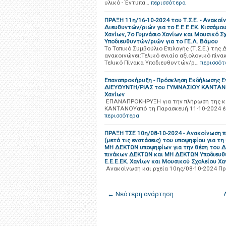
υλικό - Έντυπα…
περισσότερα
ΠΡΑΞΗ 11η/16-10-2024 του Τ.Σ.Ε. - Ανακοί
Διευθυντών/ριών για το Ε.Ε.Ε.ΕΚ. Κισσάμου
Χανίων, 7ο Γυμνάσιο Χανίων και Μουσικό 
Υποδιευθυντών/ριών για το ΓΕ.Λ. Βάμου
Το Τοπικό Συμβούλιο Επιλογής (Τ.Σ.Ε.) της 
ανακοινώνει:Τελικό ενιαίο αξιολογικό πίνα
Τελικό Πίνακα Υποδιευθυντών/ρ…
περισσότ
Επαναπροκήρυξη - Πρόσκληση Εκδήλωσης Εν
ΔΙΕΥΘΥΝΤΗ/ΡΙΑΣ του ΓΥΜΝΑΣΙΟΥ ΚΑΝΤΑΝΟΥ
Χανίων
ΕΠΑΝΑΠΡΟΚΗΡΥΞΗ για την πλήρωση της κ
ΚΑΝΤΑΝΟΥαπό τη Παρασκευή 11-10-2024 έω
περισσότερα
ΠΡΑΞΗ ΤΣΕ 10η/08-10-2024 - Ανακοίνωση π
(μετά τις ενστάσεις) του υποψηφίου για τη
ΜΗ ΔΕΚΤΩΝ υποψηφίων για την θέση του Δι
πινάκων ΔΕΚΤΩΝ και ΜΗ ΔΕΚΤΩΝ Υποδιευθυν
Ε.Ε.Ε.ΕΚ. Χανίων και Μουσικού Σχολείου Χα
Ανακοίνωση και ρχεία 10ης/08-10-2024 Πρ
← Νεότερη ανάρτηση