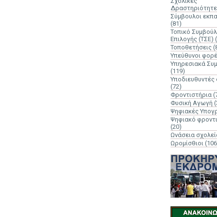
Σχολικές
Δραστηριότητε
Σύμβουλοι εκπ
(81)
Τοπικό Συμβούλ
Επιλογής (ΤΣΕ)
Τοποθετήσεις
(
Υπεύθυνοι φορ
Υπηρεσιακά Συ
(119)
Υποδιευθυντές
(72)
Φροντιστήρια
(
Φυσική Αγωγή
(
Ψηφιακές Υπογ
Ψηφιακό φροντ
(20)
Ωνάσεια σχολεί
Ωρομίσθιοι
(106