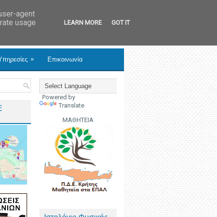
 user-agent
erate usage
LEARN MORE
GOT IT
»
Υπηρεσίες
Επικοινωνία
Powered by
Translate
Ε
ΜΑΘΗΤΕΙΑ