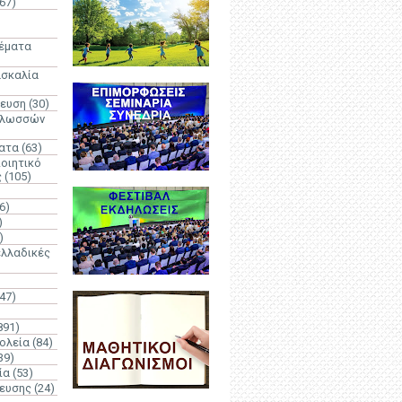
67)
)
Θέματα
ασκαλία
δευση
(30)
γλωσσών
ατα
(63)
οιητικό
ς
(105)
6)
)
)
λλαδικές
(47)
891)
ολεία
(84)
39)
ία
(53)
δευσης
(24)