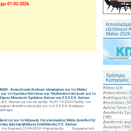
χρι 01-02-2026.
Αποτελέσμα
εξετάσεων 
Μαΐου 2026
Χρήσιμες
Κατηγορίες
Άδειες
(24)
ΙΩΝ - Ανακοίνωση πινάκων υποψηφίων για τις θέσεις
Ανακοινώσεις
(
υ και το Γυμνάσιο Καντάνου και Υποδιευθυντών/ριών για το
Αναπληρωτές
(
 Βάμου, Μουσικού Σχολείου Χανίων και Ε.Ε.Ε.Ε.Κ. Χανίων
Δ.Δ.Ε. Χανίων με την υπ’ αριθμ. 9η/01-10-2024 Πράξη του
Αποσπάσεις
(59
φίων Διευθυντών/ριών για το Ε.Ε.Ε.Ε.Κ. Κισσάμου.
Δελτία Τύπου
(
σσότερα
Διευθυντές Σχ
(183)
ροντος για τη πλήρωση της κενούμενης θέσης Διευθυντή/
Διευθυντές φο
υνσης Δευτεροβάθμιας Εκπαίδευσης Π.Ε. Χανίων
Διορισμοί
(195)
 και την Κυριακή 22-09-2024 Η προκήρυξη Ενημερωτικό