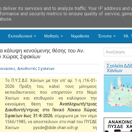
deliver its services and to analyze traffic. Your IP address and
formance and security metrics to ensure quality of service, gen
 abuse.
»
»
»
Εκπαιδευτικοί
Μαθητές
Νομοθεσία
Έντυπα
Ηλ. 
α κάλυψη κενούμενης θέσης του Αν.
ου Χώρας Σφακίων
Σχολεία ΔΔ
οινώσεις
,
Διευθυντές Σχολείων
Χανίων
To Π.Υ.Σ.Δ.Ε. Χανίων με την υπ’ αρ. 1 η /16-01-
2026 Πράξη του, καλεί τους μόνιμους
εκπαιδευτικούς που υπηρετούν στο Νομό
Χανίων και επιθυμούν να καλύψουν την
κενούμενη θέση του
Αναπληρωτή/τριας
Διευθυντή/ντριας στο Γενικό Λύκειο Χώρας
Σφακίων έως 31-8-2026
, σύμφωνα με τον νόμο
1566/1985, να αποστείλουν στο mail του ΠΥΣΔΕ
Χανίων pysde@dide.chan.sch.gr τη