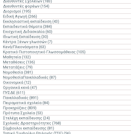
Διευθυντές Σχολείων
(183)
Διευθυντές φορέων
(154)
Διορισμοί
(195)
Ειδική Αγωγή
(266)
Εκκλησιαστική εκπαίδευση
(43)
Εκπαιδευτικά Θέματα
(384)
Ενισχυτική Διδασκαλία
(60)
Ιδιωτική Εκπαίδευση
(30)
Κέντρα Ξένων γλωσσών
(7)
Κενά/Πλεονάσματα
(63)
Κρατικό Πιστοποιητικό Γλωσσομάθειας
(105)
Μαθητεία
(132)
Μεταθέσεις
(136)
Μετατάξεις
(79)
Νομοθεσία
(381)
ΝομοθεσίαΠανελλαδικές
(87)
Οικονομικά
(12)
Οργανικά κενά
(47)
ΠΥΣΔΕ
(611)
Πανελλαδικές
(891)
Πειραματικά σχολεία
(84)
Προκηρύξεις
(839)
Πρότυπα Σχολεία
(53)
Στελέχη εκπαίδευσης
(24)
Σχολικές Δραστηριότητες
(768)
Σύμβουλοι εκπαίδευσης
(81)
Τοπικό Συμβούλιο Επιλογής (ΤΣΕ)
(56)