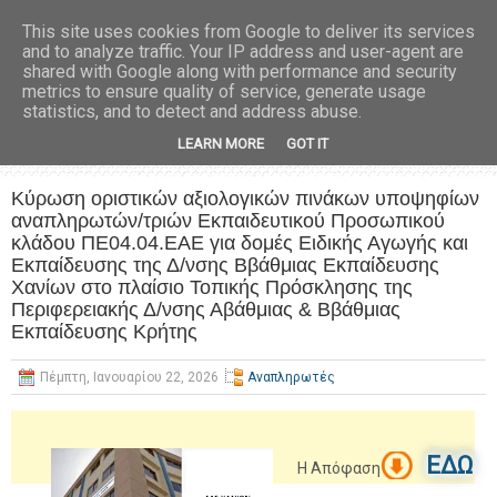
This site uses cookies from Google to deliver its services
and to analyze traffic. Your IP address and user-agent are
shared with Google along with performance and security
metrics to ensure quality of service, generate usage
statistics, and to detect and address abuse.
LEARN MORE
GOT IT
Κύρωση οριστικών αξιολογικών πινάκων υποψηφίων
αναπληρωτών/τριών Εκπαιδευτικού Προσωπικού
κλάδου ΠΕ04.04.ΕΑΕ για δομές Ειδικής Αγωγής και
Εκπαίδευσης της Δ/νσης Ββάθμιας Εκπαίδευσης
Χανίων στο πλαίσιο Τοπικής Πρόσκλησης της
Περιφερειακής Δ/νσης Αβάθμιας & Ββάθμιας
Εκπαίδευσης Κρήτης
Πέμπτη, Ιανουαρίου 22, 2026
Αναπληρωτές
ΕΔΩ
Η Απόφαση