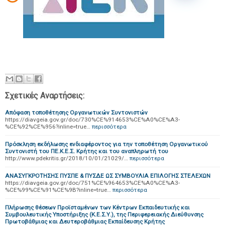
Σχετικές Αναρτήσεις:
Απόφαση τοποθέτησης Οργανωτικών Συντονιστών
https://diavgeia.gov.gr/doc/730%CE%914653%CE%A0%CE%A3-
%CE%92%CE%956?inline=true…
περισσότερα
Πρόσκληση εκδήλωσης ενδιαφέροντος για την τοποθέτηση Οργανωτικού
Συντονιστή του ΠΕ.Κ.Ε.Σ. Κρήτης και του αναπληρωτή του
http://www.pdekritis.gr/2018/10/01/21029/…
περισσότερα
ΑΝΑΣΥΓΚΡΟΤΗΣΗΣ ΠΥΣΠΕ & ΠΥΣΔΕ ΩΣ ΣΥΜΒΟΥΛΙΑ ΕΠΙΛΟΓΗΣ ΣΤΕΛΕΧΩΝ
https://diavgeia.gov.gr/doc/751%CE%964653%CE%A0%CE%A3-
%CE%99%CE%91%CE%9B?inline=true…
περισσότερα
Πλήρωσης θέσεων Προϊσταμένων των Κέντρων Εκπαιδευτικής και
Συμβουλευτικής Υποστήριξης (Κ.Ε.Σ.Υ.), της Περιφερειακής Διεύθυνσης
Πρωτοβάθμιας και Δευτεροβάθμιας Εκπαίδευσης Κρήτης