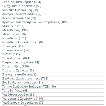
Εκπαιδευτικά Θέματα
(384)
Ενισχυτική Διδασκαλία
(60)
Ιδιωτική Εκπαίδευση
(30)
Κέντρα Ξένων γλωσσών
(7)
Κενά/Πλεονάσματα
(63)
Κρατικό Πιστοποιητικό Γλωσσομάθειας
(105)
Μαθητεία
(132)
Μεταθέσεις
(136)
Μετατάξεις
(79)
Νομοθεσία
(381)
ΝομοθεσίαΠανελλαδικές
(87)
Οικονομικά
(12)
Οργανικά κενά
(47)
ΠΥΣΔΕ
(611)
Πανελλαδικές
(891)
Πειραματικά σχολεία
(84)
Προκηρύξεις
(839)
Πρότυπα Σχολεία
(53)
Στελέχη εκπαίδευσης
(24)
Σχολικές Δραστηριότητες
(768)
Σύμβουλοι εκπαίδευσης
(81)
Τοπικό Συμβούλιο Επιλογής (ΤΣΕ)
(56)
Τοποθετήσεις
(83)
Υπεύθυνοι φορέων
(36)
Υπηρεσιακά Συμβούλια
(119)
Υποδιευθυντές σχολείων
(72)