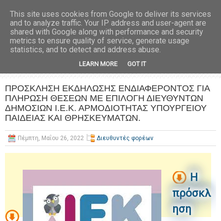
This site uses cookies from Google to deliver its services
and to analyze traffic. Your IP address and user-agent are
shared with Google along with performance and security
metrics to ensure quality of service, generate usage
statistics, and to detect and address abuse.
LEARN MORE
GOT IT
ΠΡΟΣΚΛΗΣΗ ΕΚΔΗΛΩΣΗΣ ΕΝΔΙΑΦΕΡΟΝΤΟΣ ΓΙΑ
ΠΛΗΡΩΣΗ ΘΕΣΕΩΝ ΜΕ ΕΠΙΛΟΓΗ ΔΙΕΥΘΥΝΤΩΝ
ΔΗΜΟΣΙΩΝ Ι.Ε.Κ. ΑΡΜΟΔΙΟΤΗΤΑΣ ΥΠΟΥΡΓΕΙΟΥ
ΠΑΙΔΕΙΑΣ ΚΑΙ ΘΡΗΣΚΕΥΜΑΤΩΝ.
Πέμπτη, Μαΐου 26, 2022
Διευθυντές φορέων
H
πρόσκλ
ηση