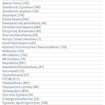
Δελτία Τύπου
(192)
Διευθυντές Σχολείων
(183)
Διευθυντές φορέων
(154)
Διορισμοί
(195)
Ειδική Αγωγή
(266)
Εκκλησιαστική εκπαίδευση
(43)
Εκπαιδευτικά Θέματα
(384)
Ενισχυτική Διδασκαλία
(60)
Ιδιωτική Εκπαίδευση
(30)
Κέντρα Ξένων γλωσσών
(7)
Κενά/Πλεονάσματα
(63)
Κρατικό Πιστοποιητικό Γλωσσομάθειας
(105)
Μαθητεία
(132)
Μεταθέσεις
(136)
Μετατάξεις
(79)
Νομοθεσία
(381)
ΝομοθεσίαΠανελλαδικές
(87)
Οικονομικά
(12)
Οργανικά κενά
(47)
ΠΥΣΔΕ
(611)
Πανελλαδικές
(891)
Πειραματικά σχολεία
(84)
Προκηρύξεις
(839)
Πρότυπα Σχολεία
(53)
Στελέχη εκπαίδευσης
(24)
Σχολικές Δραστηριότητες
(768)