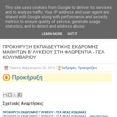
This site uses cookies from Google to deliver its services
and to analyze traffic. Your IP address and user-agent are
shared with Google along with performance and security
metrics to ensure quality of service, generate usage
statistics, and to detect and address abuse.
LEARN MORE
GOT IT
ΠΡΟΚΗΡΥΞΗ ΕΚΠΑΙΔΕΥΤΙΚΗΣ ΕΚΔΡΟΜΗΣ
ΜΑΘΗΤΩΝ Β' ΛΥΚΕΙΟΥ ΣΤΗ ΦΛΩΡΕΝΤΙΑ - ΓΕΛ
ΚΟΛΥΜΒΑΡΙΟΥ
Πέμπτη, Φεβρουαρίου 25, 2016
Εκδρομές
,
Προκηρύξεις
Προκήρυξη
Σχετικές Αναρτήσεις:
ΠΡΟΚΗΡΥΞΗ ΕΚΔΡΟΜΗΣ Γ΄ΛΥΚΕΙΟΥ - ΓΕΛ ΝΕΑΣ ΚΥΔΩΝΙΑΣ
ΠΡΟΚΗΡΥΞΗ ΕΚΔΡΟΜΗΣ Γ΄ΛΥΚΕΙΟΥ - ΓΕΛ ΝΕΑΣ ΚΥΔΩΝΙΑΣ …
περισσότερα