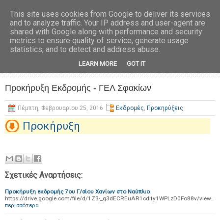
This site uses cookies from Google to deliver its services
and to analyze traffic. Your IP address and user-agent are
shared with Google along with performance and security
metrics to ensure quality of service, generate usage
statistics, and to detect and address abuse.
LEARN MORE
GOT IT
Προκήρυξη Εκδρομής - ΓΕΛ Σφακίων
Πέμπτη, Φεβρουαρίου 25, 2016
Εκδρομές
,
Προκηρύξεις
Προκήρυξη
Σχετικές Αναρτήσεις:
Προκήρυξη εκδρομής 7ου Γ/σίου Χανίων στο Ναύπλιο
https://drive.google.com/file/d/1Z3-_q3dECREuAR1cdIty1WPLzD0Fo88v/view…
περισσότερα