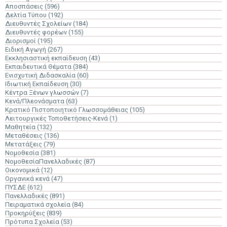
Αποσπάσεις
(596)
Δελτία Τύπου
(192)
Διευθυντές Σχολείων
(184)
Διευθυντές φορέων
(155)
Διορισμοί
(195)
Ειδική Αγωγή
(267)
Εκκλησιαστική εκπαίδευση
(43)
Εκπαιδευτικά Θέματα
(384)
Ενισχυτική Διδασκαλία
(60)
Ιδιωτική Εκπαίδευση
(30)
Κέντρα Ξένων γλωσσών
(7)
Κενά/Πλεονάσματα
(63)
Κρατικό Πιστοποιητικό Γλωσσομάθειας
(105)
Λειτουργικές Τοποθετήσεις-Κενά
(1)
Μαθητεία
(132)
Μεταθέσεις
(136)
Μετατάξεις
(79)
Νομοθεσία
(381)
ΝομοθεσίαΠανελλαδικές
(87)
Οικονομικά
(12)
Οργανικά κενά
(47)
ΠΥΣΔΕ
(612)
Πανελλαδικές
(891)
Πειραματικά σχολεία
(84)
Προκηρύξεις
(839)
Πρότυπα Σχολεία
(53)