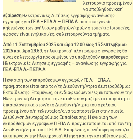
λειτουργία προκειμένου
να υποβληθούν
κατ’
εξαίρεση
Ηλεκτρονικές Αιτήσεις εγγραφής-ανανέωσης
εγγραφής για
ΓΕ.Λ – ΕΠΑ.Λ. – Π.ΕΠΑ.Λ.
από τους γονείς-
κηδεμόνες των ανήλικων μαθητών/τριών ή τους/τις ίδιους/ες,
εφόσον είναι ενήλικοι/ες, σε λειτουργούντα τμήματα.
Από 11 Σεπτεμβρίου 2025 και ώρα 12.00 έως 15 Σεπτεμβρίου
2025 και ώρα
23.59
, η ηλεκτρονική πλατφόρμα e-εγγραφές θα
είναι σε λειτουργία προκειμένου να υποβληθούν
εκπρόθεσμες
Ηλεκτρονικές Αιτήσεις εγγραφής – ανανέωσης εγγραφής για
ΓΕ.Λ.-ΕΠΑ.Λ.- Π.ΕΠΑ.Λ.
.
Η έγκριση των εκπρόθεσμων εγγραφών ΓΕ.Λ. – ΕΠΑ.Λ.
πραγματοποιείται από τον/τη Διευθυντή/ντρια Δευτεροβάθμιας
Εκπαίδευσης. Επομένως, οι ενδιαφερόμενοι/ες εκτυπώνουν την
Ηλεκτρονική Αίτηση και την καταθέτουν μαζί με τα απαραίτητα
δικαιολογητικά στον/στη Διευθυντή/ντρια του σχολείου,
προκειμένου ο/η τελευταίος/α να τα αποστείλει στην οικεία
Διεύθυνση Δευτεροβάθμιας Εκπαίδευσης. Η έγκριση των
εκπρόθεσμων εγγραφών Π.ΕΠΑ.Λ. πραγματοποιείται από τον/τη
Διευθυντή/ντρια του Π.ΕΠΑ.Λ.. Επομένως, οι ενδιαφερόμενοι/ες
εκτυπώνουν την Ηλεκτρονική Αίτηση και την καταθέτουν μαζί