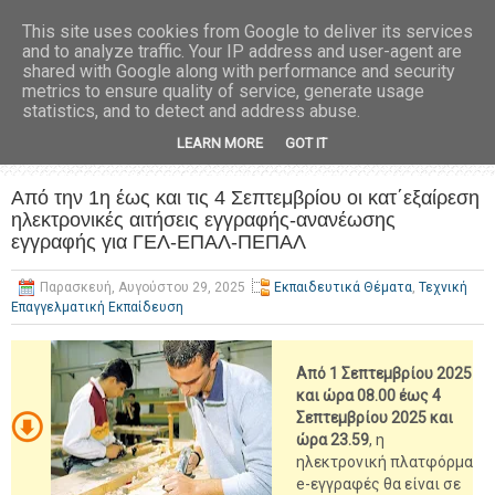
This site uses cookies from Google to deliver its services
and to analyze traffic. Your IP address and user-agent are
shared with Google along with performance and security
metrics to ensure quality of service, generate usage
statistics, and to detect and address abuse.
LEARN MORE
GOT IT
Από την 1η έως και τις 4 Σεπτεμβρίου οι κατ΄εξαίρεση
ηλεκτρονικές αιτήσεις εγγραφής-ανανέωσης
εγγραφής για ΓΕΛ-ΕΠΑΛ-ΠΕΠΑΛ
Παρασκευή, Αυγούστου 29, 2025
Εκπαιδευτικά Θέματα
,
Τεχνική
Επαγγελματική Εκπαίδευση
Από 1 Σεπτεμβρίου 2025
και ώρα 08.00 έως 4
Σεπτεμβρίου 2025 και
ώρα
23.59
, η
ηλεκτρονική πλατφόρμα
e-εγγραφές θα είναι σε