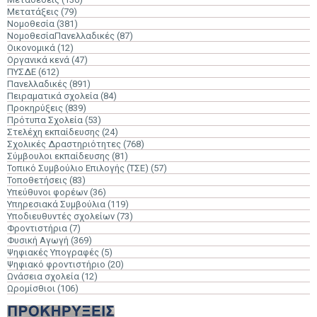
Μετατάξεις
(79)
Νομοθεσία
(381)
ΝομοθεσίαΠανελλαδικές
(87)
Οικονομικά
(12)
Οργανικά κενά
(47)
ΠΥΣΔΕ
(612)
Πανελλαδικές
(891)
Πειραματικά σχολεία
(84)
Προκηρύξεις
(839)
Πρότυπα Σχολεία
(53)
Στελέχη εκπαίδευσης
(24)
Σχολικές Δραστηριότητες
(768)
Σύμβουλοι εκπαίδευσης
(81)
Τοπικό Συμβούλιο Επιλογής (ΤΣΕ)
(57)
Τοποθετήσεις
(83)
Υπεύθυνοι φορέων
(36)
Υπηρεσιακά Συμβούλια
(119)
Υποδιευθυντές σχολείων
(73)
Φροντιστήρια
(7)
Φυσική Αγωγή
(369)
Ψηφιακές Υπογραφές
(5)
Ψηφιακό φροντιστήριο
(20)
Ωνάσεια σχολεία
(12)
Ωρομίσθιοι
(106)