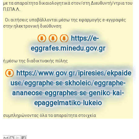
με τα απαραίτητα δικαιολογητικά στον/στη Διευθυντή/ντρια του
Π.ΕΠΑ.Λ..
Οι αιτήσεις υποβάλλονται μέσω της εφαρμογής e-εγγραφές
στην ηλεκτρονική διεύθυνση:
https://e-
eggrafes.minedu.gov.gr
ή μέσω της διαδικτυακής πύλης
https
://
www
.
gov
.
gr
/
ipiresies
/
ekpaide
use
/
eggraphe
-
se
-
skholeio
/
eggraphe
-
ananeose
-
eggraphes
-
se
-
geniko
-
kai
-
epaggelmatiko
-
lukeio
συμπληρώνοντας όλα τα απαραίτητα στοιχεία