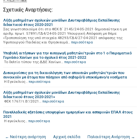
Σχετικές Αναρτήσεις:
Λήξη μαθημάτων σχολικών μονάδων Δευτεροβάθμιας Εκπαίδευσης
διδακτικού έτους 2020-2021
Σας γνωστοποιούμε ότι στο ΦΕΚ Β΄ 2145/24-05-2021 δημοσιεύτηκε η με
αριθμ. πρωτ. 57891/ΓΔ4/24-05-2021 Υπουργική Απόφαση με θέμα:
«Τροποποίηση της υπό στοιχεία 48293/ΓΔ4/27-04-2021 απόφασης της
Υφυπουργού Παιδείας και Θρησκευμά…
περισσότερα
Υποβολή αιτήσεων για την εισαγωγή μαθητών/τριών στο 1 ο Πειραματικό
Γυμνάσιο Χανίων για το σχολικό έτος 2021-2022
To δελτίο τύπου της ΔΔΕ Χανίων…
περισσότερα
Διευκρινίσεις για τη δικαιολόγηση των απουσιών μαθητών/τριών που
συνοικούν με άτομα που πάσχουν από σοβαρό/ά υποκείμενο/α νοσήματα
Η Εγκύκλιος…
περισσότερα
Λήξη μαθημάτων σχολικών μονάδων Δευτεροβάθμιας Εκπαίδευσης
διδακτικού έτους 2020-2021»
ΦΕΚ 1767/τ.Β'/2021…
περισσότερα
Πανελλαδικές εξετάσεις υποψηφίων ημερησίων και εσπερινών ΕΠΑΛ έτους
2021
Η εγκύκλιος…
περισσότερα
← Νεότερη ανάρτηση
Αρχική σελίδα
Παλαιότερη Ανάρτηση →