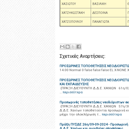
ΧΑΣΙΩΤΟΥ
ΒΑΣΙΛΙΚΗ
ΧΑΤΖΗΚΩΣΤΑΚΗ
ΔΕΣΠΟΙΝΑ
ΧΑΤΖΟΠΟΥΛΟΥ
ΠΑΝΑΓΙΩΤΑ
Σχετικές Αναρτήσεις:
ΠΡΟΣΩΡΙΝΕΣ ΤΟΠΟΘΕΤΗΣΕΙΣ ΝΕΟΔΙΟΡΙΣΤΩ
14.00 Normal 0 false false false EL X-NONE
ΠΡΟΣΩΡΙΝΕΣ ΤΟΠΟΘΕΤΗΣΕΙΣ ΝΕΟΔΙΟΡΙΣΤΩΝ
ΚΑΙ ΕΚΠΑΙΔΕΥΣΗΣ
(ΠΡΑΞΗ ΔΙΕΥΘΥΝΤΗ Δ.Δ.Ε. ΧΑΝΙΩΝ 61η/02-09
…
περισσότερα
Προσωρινές τοποθετήσεις νεοδιόριστων εκ
(ΠΡΑΞΗ ΔΙΕΥΘΥΝΤΗ Δ.Δ.Ε. ΧΑΝΙΩΝ 57η/30-
Δ.Δ.Ε. Χανίων τοποθετούνται προσωρινά κ
μέχρι την ολοκλήρωση τ…
περισσότερα
Πράξη ΠΥΣΔΕ 26η/09-09-2024 - Προσωρινή
Δ.Δ.Ε. Χανίων και αμοιβαίες αποσπάσεις