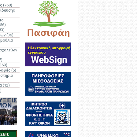
ς
(768)
αίδευσης
ιο
(56)
83)
έων
(36)
μβούλια
 σχολείων
7)
369)
ραφές
(5)
ιστήριο
α
(12)
)