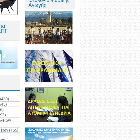
Ιστολόγιο Φυσικής
Αγωγής
τα
ΚΠΓ
3428)
645)
6)
192)
ολείων
ρέων
(155)