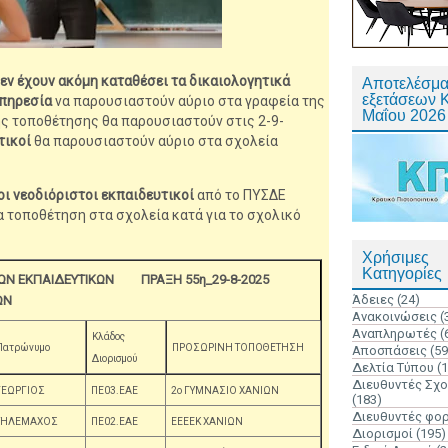
δεν έχουν ακόμη καταθέσει τα δικαιολογητικά
Αποτελέσμα
εξετάσεων 
υπηρεσία
να παρουσιαστούν αύριο στα γραφεία της
Μαΐου 2026
ς τοποθέτησης θα παρουσιαστούν στις 2-9-
τικοί
θα παρουσιαστούν αύριο στα σχολεία
οι νεοδιόριστοι εκπαιδευτικοί
από το ΠΥΣΔΕ
 τοποθέτηση στα σχολεία κατά για το σχολικό
Χρήσιμες
Κατηγορίες
ΩΝ ΕΚΠΑΙΔΕΥΤΙΚΩΝ
ΠΡΑΞΗ 55η_29-8-2025
Άδειες
(24)
ΩΝ
Ανακοινώσεις
(
Αναπληρωτές
(
Κλάδος
Πατρώνυμο
ΠΡΟΣΩΡΙΝΗ ΤΟΠΟΘΕΤΗΣΗ
Αποσπάσεις
(59
Διορισμού
Δελτία Τύπου
(
Διευθυντές Σχ
ΓΕΩΡΓΙΟΣ
ΠΕ03.ΕΑΕ
2ο ΓΥΜΝΑΣΙΟ ΧΑΝΙΩΝ
(183)
Διευθυντές φο
ΤΗΛΕΜΑΧΟΣ
ΠΕ02.ΕΑΕ
ΕΕΕΕΚ ΧΑΝΙΩΝ
Διορισμοί
(195)