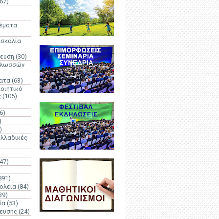
67)
)
Θέματα
ασκαλία
δευση
(30)
γλωσσών
ατα
(63)
οιητικό
ς
(105)
6)
)
)
λλαδικές
(47)
891)
ολεία
(84)
39)
ία
(53)
δευσης
(24)