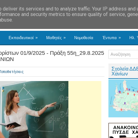
deliver its services and to analyze traffic. Your IP address and
formance and security metrics to ensure quality of service, gen
 abuse.
»
»
»
Εκπαιδευτικοί
Μαθητές
Νομοθεσία
Έντυπα
Ηλ. 
ρίστων 01/9/2025 - Πράξη 55η_29.8.2025
ΑΝΙΩΝ
Σχολεία ΔΔ
Τοποθετήσεις
Χανίων