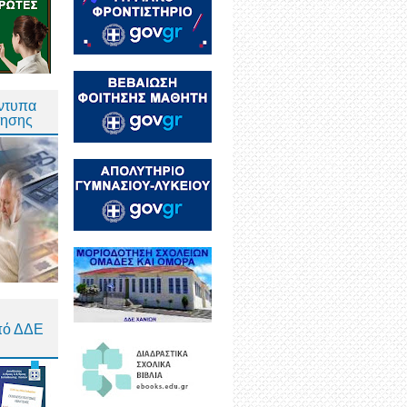
Έντυπα
τησης
πό ΔΔΕ