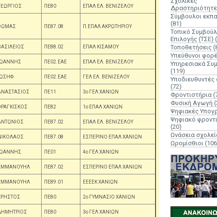
Σχολικές
ΓΕΩΡΓΙΟΣ
ΠΕ80
ΕΠΑΛ ΕΛ. ΒΕΝΙΖΕΛΟΥ
Δραστηριότητε
Σύμβουλοι εκπ
(81)
ΘΩΜΑΣ
ΠΕ87.08
Π.ΕΠΑΛ ΑΚΡΩΤΗΡΙΟΥ
Τοπικό Συμβούλ
Επιλογής (ΤΣΕ)
Τοποθετήσεις
(
ΒΑΣΙΛΕΙΟΣ
ΠΕ88.02
ΕΠΑΛ ΚΙΣΑΜΟΥ
Υπεύθυνοι φορ
ΙΩΑΝΝΗΣ
ΠΕ02.ΕΑΕ
ΕΠΑΛ ΕΛ. ΒΕΝΙΖΕΛΟΥ
Υπηρεσιακά Συ
(119)
ΙΩΣΗΦ
ΠΕ02.ΕΑΕ
ΓΕΛ ΕΛ. ΒΕΝΙΖΕΛΟΥ
Υποδιευθυντές
(72)
ΑΝΑΣΤΑΣΙΟΣ
ΠΕ11
3ο ΓΕΛ ΧΑΝΙΩΝ
Φροντιστήρια
(
Φυσική Αγωγή
(
ΦΡΑΓΚΙΣΚΟΣ
ΠΕ82
1ο ΕΠΑΛ ΧΑΝΙΩΝ
Ψηφιακές Υπογ
Ψηφιακό φροντ
ΑΝΤΩΝΙΟΣ
ΠΕ87.02
ΕΠΑΛ ΕΛ. ΒΕΝΙΖΕΛΟΥ
(20)
Ωνάσεια σχολεί
ΝΙΚΟΛΑΟΣ
ΠΕ87.08
ΕΣΠΕΡΙΝΟ ΕΠΑΛ ΧΑΝΙΩΝ
Ωρομίσθιοι
(106
ΙΩΑΝΝΗΣ
ΠΕ01
4ο ΓΕΛ ΧΑΝΙΩΝ
ΕΜΜΑΝΟΥΗΛ
ΠΕ87.02
ΕΣΠΕΡΙΝΟ ΕΠΑΛ ΧΑΝΙΩΝ
ΕΜΜΑΝΟΥΗΛ
ΠΕ89.01
ΕΕΕΕΚ ΧΑΝΙΩΝ
ΧΡΗΣΤΟΣ
ΠΕ80
2ο ΓΥΜΝΑΣΙΟ ΧΑΝΙΩΝ
ΔΗΜΗΤΡΙΟΣ
ΠΕ80
3ο ΓΕΛ ΧΑΝΙΩΝ