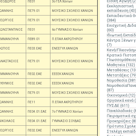
Ειδική Αγωγή
(2
ΘΕΟΔΩΡΟΣ
ΠΕ01
3ο ΓΕΛ Χανίων
Εκκλησιαστική
εκπαίδευση
(43
ΙΩΑΝΝΗΣ
ΠΕ79.01
ΜΟΥΣΙΚΟ ΣΧΟΛΕΙΟ ΧΑΝΙΩΝ
Εκπαιδευτικά 
(384)
ΓΕΩΡΓΙΟΣ
ΠΕ79.01
ΜΟΥΣΙΚΟ ΣΧΟΛΕΙΟ ΧΑΝΙΩΝ
Ενισχυτική Διδ
(60)
ΚΩΝΣΤΑΝΤΙΝΟΣ
ΠΕ01
6o ΓΥΜΝΑΣΙΟ Χανίων
Ιδιωτική Εκπαί
ΕΜΜΑΝΟΥΗΛ
ΠΕ89.01
Π.ΕΠΑΛ ΑΚΡΩΤΗΡΙΟΥ
Κέντρα Ξένων 
(7)
ΦΩΤΙΟΣ
ΠΕ03.ΕΑΕ
ΕΝΕΕΓΥΛ ΧΑΝΙΩΝ
Κενά/Πλεονάσμ
Κρατικό Πιστοπ
Γλωσσομάθεια
ΑΝΑΣΤΑΣΙΟΣ
ΠΕ79.01
ΜΟΥΣΙΚΟ ΣΧΟΛΕΙΟ ΧΑΝΙΩΝ
Μαθητεία
(132)
Μεταθέσεις
(13
ΕΜΜΑΝΟΥΗΛ
ΠΕ02.ΕΑΕ
ΕΕΕΕΚ ΧΑΝΙΩΝ
Μετατάξεις
(79
Νομοθεσία
(381
ΕΥΘΥΜΙΟΣ
ΠΕ02.ΕΑΕ
ΕΕΕΕΚ ΧΑΝΙΩΝ
ΝομοθεσίαΠανε
(87)
ΕΜΜΑΝΟΥΗΛ
ΠΕ79.01
ΜΟΥΣΙΚΟ ΣΧΟΛΕΙΟ ΧΑΝΙΩΝ
Οικονομικά
(12)
Οργανικά κενά
ΙΩΑΝΝΗΣ
ΠΕ11
Π.ΕΠΑΛ ΑΚΡΩΤΗΡΙΟΥ
ΠΥΣΔΕ
(611)
Πανελλαδικές
(
ΙΩΑΝΝΗΣ
ΠΕ04.01.ΕΑΕ
7o ΓΥΜΝΑΣΙΟ Χανίων
Πειραματικά σχ
Προκηρύξεις
(8
ΝΙΚΟΛΑΟΣ
ΠΕ04.01.ΕΑΕ
ΓΥΜΝΑΣΙΟ ΣΟΥΔΑΣ
Πρότυπα Σχολε
ΓΕΩΡΓΙΟΣ
ΠΕ02.ΕΑΕ
ΕΝΕΕΓΥΛ ΧΑΝΙΩΝ
Στελέχη εκπαί