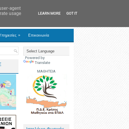
 user-agent
erate usage
LEARN MORE
GOT IT
»
Υπηρεσίες
Επικοινωνία
Powered by
Translate
Ε
ΜΑΘΗΤΕΙΑ