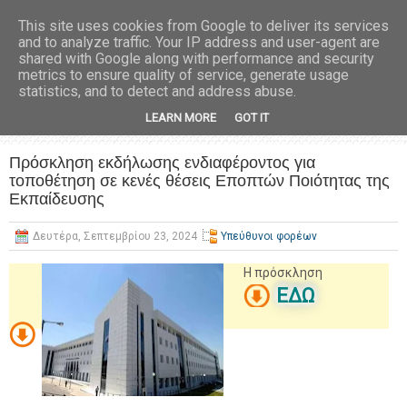
This site uses cookies from Google to deliver its services
and to analyze traffic. Your IP address and user-agent are
shared with Google along with performance and security
metrics to ensure quality of service, generate usage
statistics, and to detect and address abuse.
LEARN MORE
GOT IT
Πρόσκληση εκδήλωσης ενδιαφέροντος για
τοποθέτηση σε κενές θέσεις Εποπτών Ποιότητας της
Εκπαίδευσης
Δευτέρα, Σεπτεμβρίου 23, 2024
Υπεύθυνοι φορέων
Η πρόσκληση
ΕΔΩ