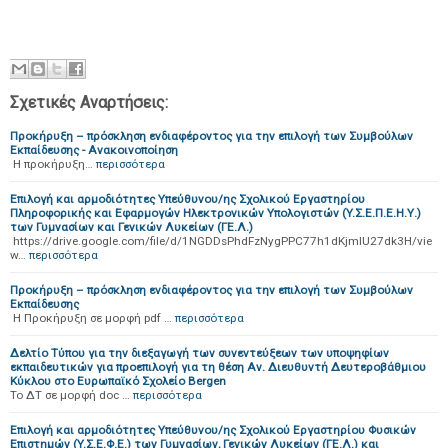
Σχετικές Αναρτήσεις:
Προκήρυξη – πρόσκληση ενδιαφέροντος για την επιλογή των Συμβούλων
Εκπαίδευσης - Ανακοινοποίηση
Η προκήρυξη…
περισσότερα
Επιλογή και αρμοδιότητες Υπεύθυνου/ης Σχολικού Εργαστηρίου
Πληροφορικής και Εφαρμογών Ηλεκτρονικών Υπολογιστών (Y.Σ.Ε.Π.Ε.Η.Υ.)
των Γυμνασίων και Γενικών Λυκείων (ΓΕ.Λ.)
https://drive.google.com/file/d/1NGDDsPhdFzNygPPC77h1dKjmlU27dk3H/vie
w…
περισσότερα
Προκήρυξη – πρόσκληση ενδιαφέροντος για την επιλογή των Συμβούλων
Εκπαίδευσης
Η Προκήρυξη σε μορφή pdf …
περισσότερα
Δελτίο Τύπου για την διεξαγωγή των συνεντεύξεων των υποψηφίων
εκπαιδευτικών για προεπιλογή για τη θέση Αν. Διευθυντή Δευτεροβάθμιου
Κύκλου στο Ευρωπαϊκό Σχολείο Bergen
Το ΔΤ σε μορφή doc …
περισσότερα
Επιλογή και αρμοδιότητες Υπεύθυνου/ης Σχολικού Εργαστηρίου Φυσικών
Επιστημών (Y.Σ.Ε.Φ.Ε.) των Γυμνασίων, Γενικών Λυκείων (ΓΕ.Λ.) και