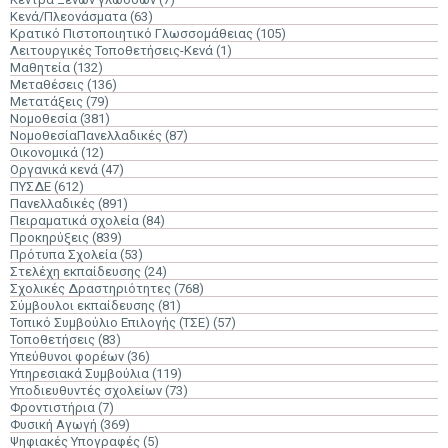
Κενά/Πλεονάσματα
(63)
Κρατικό Πιστοποιητικό Γλωσσομάθειας
(105)
Λειτουργικές Τοποθετήσεις-Κενά
(1)
Μαθητεία
(132)
Μεταθέσεις
(136)
Μετατάξεις
(79)
Νομοθεσία
(381)
ΝομοθεσίαΠανελλαδικές
(87)
Οικονομικά
(12)
Οργανικά κενά
(47)
ΠΥΣΔΕ
(612)
Πανελλαδικές
(891)
Πειραματικά σχολεία
(84)
Προκηρύξεις
(839)
Πρότυπα Σχολεία
(53)
Στελέχη εκπαίδευσης
(24)
Σχολικές Δραστηριότητες
(768)
Σύμβουλοι εκπαίδευσης
(81)
Τοπικό Συμβούλιο Επιλογής (ΤΣΕ)
(57)
Τοποθετήσεις
(83)
Υπεύθυνοι φορέων
(36)
Υπηρεσιακά Συμβούλια
(119)
Υποδιευθυντές σχολείων
(73)
Φροντιστήρια
(7)
Φυσική Αγωγή
(369)
Ψηφιακές Υπογραφές
(5)