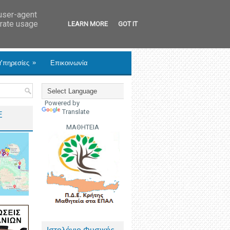
 user-agent
erate usage
LEARN MORE
GOT IT
»
Υπηρεσίες
Επικοινωνία
Powered by
Translate
Ε
ΜΑΘΗΤΕΙΑ