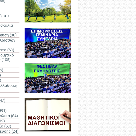
66)
)
Θέματα
ασκαλία
δευση
(30)
γλωσσών
ατα
(63)
οιητικό
ς
(105)
6)
)
)
λλαδικές
(47)
891)
ολεία
(84)
39)
ία
(53)
δευσης
(24)