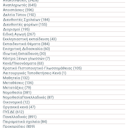
Ανακοινώσεις
(3428)
Αναπληρωτές
(645)
Αποσπάσεις
(596)
Δελτία Τύπου
(192)
Διευθυντές Σχολείων
(184)
Διευθυντές φορέων
(155)
Διορισμοί
(195)
Ειδική Αγωγή
(267)
Εκκλησιαστική εκπαίδευση
(43)
Εκπαιδευτικά Θέματα
(384)
Ενισχυτική Διδασκαλία
(60)
Ιδιωτική Εκπαίδευση
(30)
Κέντρα Ξένων γλωσσών
(7)
Κενά/Πλεονάσματα
(63)
Κρατικό Πιστοποιητικό Γλωσσομάθειας
(105)
Λειτουργικές Τοποθετήσεις-Κενά
(1)
Μαθητεία
(132)
Μεταθέσεις
(136)
Μετατάξεις
(79)
Νομοθεσία
(381)
ΝομοθεσίαΠανελλαδικές
(87)
Οικονομικά
(12)
Οργανικά κενά
(47)
ΠΥΣΔΕ
(612)
Πανελλαδικές
(891)
Πειραματικά σχολεία
(84)
Προκηρύξεις
(839)