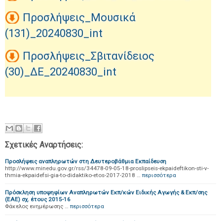
Προσλήψεις_Μουσικά
(131)_20240830_int
Προσλήψεις_Σβιτανίδειος
(30)_ΔΕ_20240830_int
Σχετικές Αναρτήσεις:
Προσλήψεις αναπληρωτών στη Δευτεροβάθμια Εκπαίδευση
http://www.minedu.gov.gr/rss/34478-09-05-18-proslipseis-ekpaideftikon-sti-v-
thmia-ekpaidefsi-gia-to-didaktiko-etos-2017-2018 …
περισσότερα
Πρόσκληση υποψηφίων Αναπληρωτών Εκπ/κών Ειδικής Αγωγής & Εκπ/σης
(ΕΑΕ) σχ. έτους 2015-16
Φάκελος ενημέρωσης …
περισσότερα