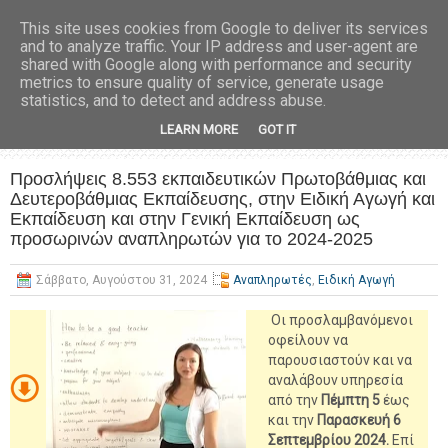
This site uses cookies from Google to deliver its services
and to analyze traffic. Your IP address and user-agent are
shared with Google along with performance and security
metrics to ensure quality of service, generate usage
statistics, and to detect and address abuse.
LEARN MORE
GOT IT
Προσλήψεις 8.553 εκπαιδευτικών Πρωτοβάθμιας και
Δευτεροβάθμιας Εκπαίδευσης, στην Ειδική Αγωγή και
Εκπαίδευση και στην Γενική Εκπαίδευση ως
προσωρινών αναπληρωτών για το 2024-2025
Σάββατο, Αυγούστου 31, 2024
Αναπληρωτές
,
Ειδική Αγωγή
Οι προσλαμβανόμενοι
οφείλουν να
παρουσιαστούν και να
αναλάβουν υπηρεσία
από την
Πέμπτη 5
έως
και την
Παρασκευή 6
Σεπτεμβρίου 2024.
Επί