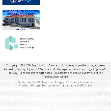
Copyright ©
2026
Διεύθυνση Δευτεροβάθμιας Εκπαίδευσης Χανίων
Ανάπτυξη, Υποστήριξη Ιστοσελίδας Τμήμα Δ Πληροφορικής και Νέων Τεχνολογιών ΔΔΕ
Χανίων. Για σχόλια και παρατηρήσεις, μη διστάσετε να επικοινωνήσετε μαζί μας
(it@dide.chan.sch.gr).
Design by
NewWpThemes
| Blogger Theme by
Lasantha
-
PremiumBloggerTemplates.com
|
Valuable Stuff Online