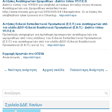
Αιτήσεις Αναπληρωτών Ωρομισθίων - Δελτίο τύπου ΥΠ.Π.Ε.Θ.
Δελτίο τύπου του ΥΠΠΕΘ για υποβολή αιτήσεων ένταξης στους πίνακες
Αναπληρωτών και Ωρομισθίων εκπαιδευτικών.
http://www.minedu.gov.gr/rss/33924-05-04-18anaplirotes Οι αιτήσεις θα
υποβληθούν ηλεκτρονικά στο Ολοκληρ…
περισσότερα
Αιτήσεις Ειδικού Εκπαιδευτικού Προσωπικού (Ε.Ε.Π.) και αναπληρωτών από
τον κλάδο ΔΕ01-Ειδικού Βοηθητικού Προσωπικού (Ε.Β.Π.) - Δελτίο τύπου
ΥΠ.Π.Ε.Θ.
Πρόσκληση υποψηφίων για πρόσληψη προσωρινών αναπληρωτών και
ωρομισθίων από τους κλάδους του Ειδικού Εκπαιδευτικού Προσωπικού
(Ε.Ε.Π.) και αναπληρωτών από τον κλάδο ΔΕ01-Ειδικού Βοηθητικού
Προσωπικού (Ε.Β.Π.) για α) τις …
περισσότερα
Εγγραφή Χρηστών στο ΟΠΣΥΔ
Ανακοίνωση …
περισσότερα
← Νεότερη ανάρτηση
Αρχική σελίδα
Παλαιότερη Ανάρτηση →
Σχολεία ΔΔΕ Χανίων