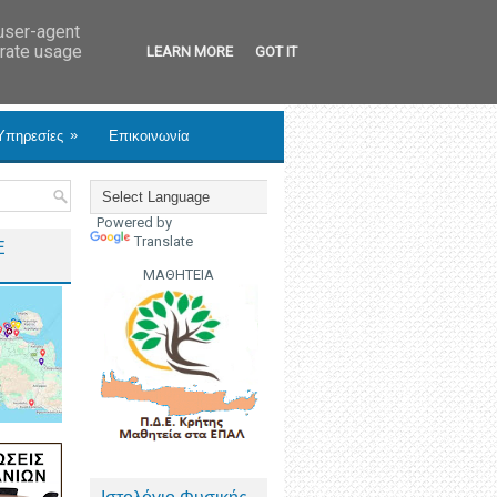
 user-agent
erate usage
LEARN MORE
GOT IT
»
Υπηρεσίες
Επικοινωνία
Powered by
Translate
Ε
ΜΑΘΗΤΕΙΑ