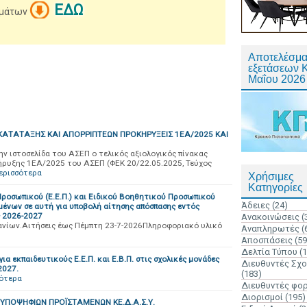
ΕΔΩ
νομάτων
Αποτελέσμα
εξετάσεων 
Μαΐου 2026
ΚΑΤΑΤΑΞΗΣ ΚΑΙ ΑΠΟΡΡΙΠΤΕΩΝ ΠΡΟΚΗΡΥΞΕΙΣ 1ΕΑ/2025 ΚΑΙ
ν ιστοσελίδα του ΑΣΕΠ ο τελικός αξιολογικός πίνακας
ήρυξης 1ΕΑ/2025 του ΑΣΕΠ (ΦΕΚ 20/22.05.2025, Τεύχος
ερισσότερα
Χρήσιμες
Κατηγορίες
ροσωπικού (Ε.Ε.Π.) και Ειδικού Βοηθητικού Προσωπικού
Άδειες
(24)
σμένων σε αυτή για υποβολή αίτησης απόσπασης εντός
ς 2026-2027
Ανακοινώσεις
(
ανίων.Αιτήσεις έως Πέμπτη 23-7-2026Πληροφοριακό υλικό
Αναπληρωτές
(
Αποσπάσεις
(59
Δελτία Τύπου
(
 εκπαιδευτικούς Ε.Ε.Π. και Ε.Β.Π. στις σχολικές μονάδες
Διευθυντές Σχ
2027.
(183)
σότερα
Διευθυντές φο
Διορισμοί
(195)
ΠΟΨΗΦΙΩΝ ΠΡΟΪΣΤΑΜΕΝΩΝ ΚΕ.Δ.Α.Σ.Υ.