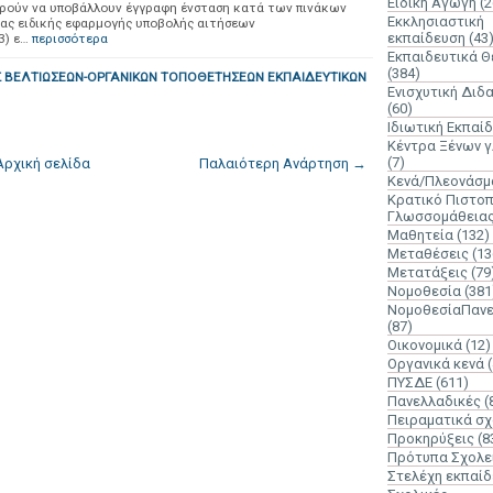
Ειδική Αγωγή
(2
πορούν να υποβάλλουν έγγραφη ένσταση κατά των πινάκων
Εκκλησιαστική
ιας ειδικής εφαρμογής υποβολής αιτήσεων
εκπαίδευση
(43
3) ε…
περισσότερα
Εκπαιδευτικά 
(384)
ΒΕΛΤΙΩΣΕΩΝ-ΟΡΓΑΝΙΚΩΝ ΤΟΠΟΘΕΤΗΣΕΩΝ ΕΚΠΑΙΔΕΥΤΙΚΩΝ
Ενισχυτική Διδ
(60)
Ιδιωτική Εκπαί
Κέντρα Ξένων 
(7)
Αρχική σελίδα
Παλαιότερη Ανάρτηση →
Κενά/Πλεονάσμ
Κρατικό Πιστοπ
Γλωσσομάθεια
Μαθητεία
(132)
Μεταθέσεις
(13
Μετατάξεις
(79
Νομοθεσία
(381
ΝομοθεσίαΠανε
(87)
Οικονομικά
(12)
Οργανικά κενά
ΠΥΣΔΕ
(611)
Πανελλαδικές
(
Πειραματικά σχ
Προκηρύξεις
(8
Πρότυπα Σχολε
Στελέχη εκπαί