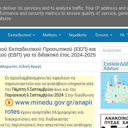
deliver its services and to analyze traffic. Your IP address and
formance and security metrics to ensure quality of service, gen
 abuse.
»
»
»
Εκπαιδευτικοί
Μαθητές
Νομοθεσία
Έντυπα
Ηλ. 
κού Εκπαιδευτικού Προσωπικού (ΕΕΠ) και
ύ (ΕΒΠ) για το διδακτικό έτος 2024-2025
Σχολεία ΔΔ
απληρωτές
,
Ειδική Αγωγή
Χανίων
Οι προσλαμβανόμενοι/ες οφείλουν να
παρουσιαστούν και να αναλάβουν υπηρεσία από
την
Πέμπτη 5 Σεπτεμβρίου
έως και την
Παρασκευή 6 Σεπτεμβρίου 2024.
Στην διεύθυνση
www.minedu.gov.gr/anapli
rotes
έχουν αναρτηθεί πληροφορίες και
διευκρινίσεις επί της διαδικασίας
ια τις περιπτώσεις που απαιτείται) και ανάληψης