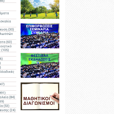
66)
)
Θέματα
ασκαλία
δευση
(30)
γλωσσών
ατα
(63)
οιητικό
ς
(105)
6)
)
)
λλαδικές
(47)
891)
ολεία
(84)
39)
ία
(53)
δευσης
(24)