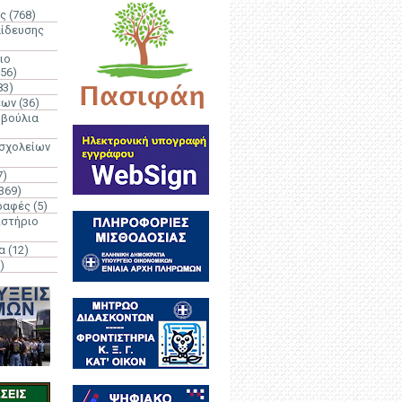
ς
(768)
αίδευσης
ιο
(56)
83)
έων
(36)
μβούλια
 σχολείων
7)
369)
ραφές
(5)
ιστήριο
α
(12)
)