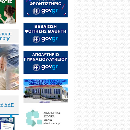
Έντυπα
τησης
πό ΔΔΕ