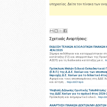
υπηρεσίας. Δείτε τον πίνακα των ο
Σχετικές Αναρτήσεις:
ΕΚΔΟΣΗ ΤΕΛΙΚΩΝ ΑΞΙΟΛΟΓΙΚΩΝ ΠΙΝΑΚΩΝ 
4ΕΑ/2025
Σήμερα εκδόθηκαν και καταχωρίστηκαν στη
κατάταξης (Γ2) και απορριπτέων της Προκ
ΑΣΕΠ) για τη διαδικασία κατάταξης με σ…
π
Πρόσκληση Μελών Ειδικού Εκπαιδευτικού Π
(Ε.Β.Π.) της Δ.Δ.Ε. Χανίων και των αποσπα
περιοχής Δ.Ε. Χανίων για το διδακτικό έτο
Αφορά και τους αποσπασμένους στη ΔΔΕ Χ
και αίτηση …
περισσότερα
Yποβολή Δήλωσης Οριστικής Τοποθέτησης για
της ΔΔΕ Χανίων για το σχολικό έτος 2026-
Πρόσκληση και ενημερωτικό υλικό…
περισ
ΑΝΑΡΤΗΣΗ ΠΙΝΑΚΩΝ ΔΕΚΤΩΝ/ΜΗ ΔΕΚΤΩΝ Υ