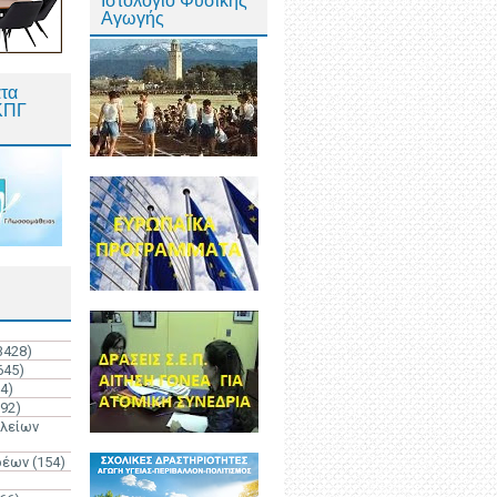
Ιστολόγιο Φυσικής
Αγωγής
τα
ΚΠΓ
3428)
645)
4)
192)
ολείων
ρέων
(154)