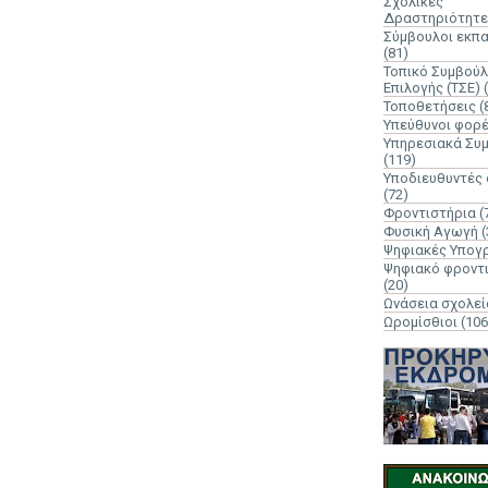
Σχολικές
Δραστηριότητε
Σύμβουλοι εκπ
(81)
Τοπικό Συμβούλ
Επιλογής (ΤΣΕ)
Τοποθετήσεις
(
Υπεύθυνοι φορ
Υπηρεσιακά Συ
(119)
Υποδιευθυντές
(72)
Φροντιστήρια
(
Φυσική Αγωγή
(
Ψηφιακές Υπογ
Ψηφιακό φροντ
(20)
Ωνάσεια σχολεί
Ωρομίσθιοι
(106