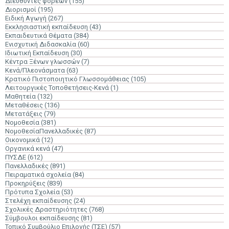
Διευθυντές φορέων
(155)
Διορισμοί
(195)
Ειδική Αγωγή
(267)
Εκκλησιαστική εκπαίδευση
(43)
Εκπαιδευτικά Θέματα
(384)
Ενισχυτική Διδασκαλία
(60)
Ιδιωτική Εκπαίδευση
(30)
Κέντρα Ξένων γλωσσών
(7)
Κενά/Πλεονάσματα
(63)
Κρατικό Πιστοποιητικό Γλωσσομάθειας
(105)
Λειτουργικές Τοποθετήσεις-Κενά
(1)
Μαθητεία
(132)
Μεταθέσεις
(136)
Μετατάξεις
(79)
Νομοθεσία
(381)
ΝομοθεσίαΠανελλαδικές
(87)
Οικονομικά
(12)
Οργανικά κενά
(47)
ΠΥΣΔΕ
(612)
Πανελλαδικές
(891)
Πειραματικά σχολεία
(84)
Προκηρύξεις
(839)
Πρότυπα Σχολεία
(53)
Στελέχη εκπαίδευσης
(24)
Σχολικές Δραστηριότητες
(768)
Σύμβουλοι εκπαίδευσης
(81)
Τοπικό Συμβούλιο Επιλογής (ΤΣΕ)
(57)