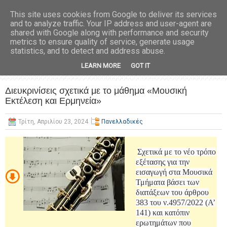
This site uses cookies from Google to deliver its services
and to analyze traffic. Your IP address and user-agent are
shared with Google along with performance and security
metrics to ensure quality of service, generate usage
statistics, and to detect and address abuse.
LEARN MORE
GOT IT
Διευκρινίσεις σχετικά με το μάθημα «Μουσική
Εκτέλεση και Ερμηνεία»
Τρίτη, Απριλίου 23, 2024
Πανελλαδικές
Σχετικά με το νέο τρόπο
εξέτασης για την
εισαγωγή στα Μουσικά
Τμήματα βάσει των
διατάξεων του άρθρου
383 του ν.4957/2022 (Α’
141) και κατόπιν
ερωτημάτων που