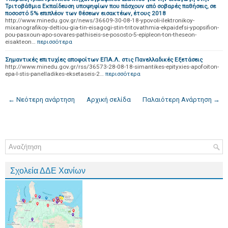
Τριτοβάθμια Εκπαίδευση υποψηφίων που πάσχουν από σοβαρές παθήσεις, σε
ποσοστό 5% επιπλέον των θέσεων εισακτέων, έτους 2018
http://www.minedu.gov.gr/news/36609-30-08-18-ypovoli-ilektronikoy-
mixanografikoy-deltiou-gia-tin-eisagogi-stin-tritovathmia-ekpaidefsi-ypopsifion-
pou-pasxoun-apo-sovares-pathiseis-se-pososto-5-epipleon-ton-theseon-
eisakteon…
περισσότερα
Σημαντικές επιτυχίες αποφοίτων ΕΠΑ.Λ. στις Πανελλαδικές Εξετάσεις
http://www.minedu.gov.gr/rss/36573-28-08-18-simantikes-epityxies-apofoiton-
epa-l-stis-panelladikes-eksetaseis-2…
περισσότερα
← Νεότερη ανάρτηση
Αρχική σελίδα
Παλαιότερη Ανάρτηση →
Σχολεία ΔΔΕ Χανίων