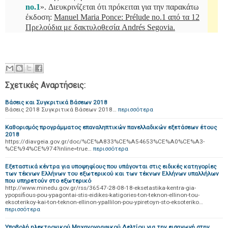
no.1
». Διευκρινίζεται ότι πρόκειται για την παρακάτω
έκδοση:
Manuel Maria Ponce: Prélude no.1 από τα 12
Πρελούδια με δακτυλοθεσία Andrés Segovia.
Σχετικές Αναρτήσεις:
Βάσεις και Συγκριτικά Βάσεων 2018
Βάσεις 2018 Συγκριτικά Βάσεων 2018…
περισσότερα
Καθορισμός προγράμματος επαναληπτικών πανελλαδικών εξετάσεων έτους
2018
https://diavgeia.gov.gr/doc/%CE%A833%CE%A54653%CE%A0%CE%A3-
%CE%94%CE%974?inline=true…
περισσότερα
Εξεταστικά κέντρα για υποψηφίους που υπάγονται στις ειδικές κατηγορίες
των τέκνων Ελλήνων του εξωτερικού και των τέκνων Ελλήνων υπαλλήλων
που υπηρετούν στο εξωτερικό
http://www.minedu.gov.gr/rss/36547-28-08-18-eksetastika-kentra-gia-
ypopsifious-pou-ypagontai-stis-eidikes-katigories-ton-teknon-ellinon-tou-
eksoterikoy-kai-ton-teknon-ellinon-ypallilon-pou-ypiretoyn-sto-eksoteriko…
περισσότερα
Υποβολή ηλεκτρονικού Μηχανογραφικού Δελτίου για την εισαγωγή στην