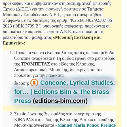
προέκυψαν και διαβιβάστηκαν στη Διατμηματική Επιτροπής
Έργου (Δ.Ε.Ε.) για την εισαγωγή φοιτητών σε Τμήματα
Μουσικών Σπουδών των Α.Ε.Ι., η οποία συγκροτήθηκε
σύμφωνα με τις διατάξεις της αριθμ. Φ.253/63402/A5/07-06-
2023 (ΦΕΚ 3799 Β’) υπουργικής απόφασης, παρέχονται οι
παρακάτω διευκρινίσεις από τη Δ.Ε.Ε. αναφορικά με το
ρεπερτόριο του μαθήματος
«Μουσική Εκτέλεση και
Ερμηνεία»:
Προκειμένου να είναι απολύτως σαφές σε ποια μέθοδο
Concone αναφέρεται η 1η ομάδα έργων στο ρεπερτόριο
της
ΤΡΟΜΠΕΤΑΣ
στο είδος της Κλασικής,
Δυτικοευρωπαϊκής Μουσικής, διευκρινίζεται ότι
πρόκειται για την παρακάτω
Concone, Lyrical Studies,
έκδοση:
for… | Editions Bim & The Brass
Press
(editions-bim.com)
Στο 4ο έργο της 3ης ομάδας στο ρεπερτόριο της
ΚΙΘΑΡΑΣ στο είδος της Κλασικής, Δυτικοευρωπαϊκής
Μουσικής αναφέρεται
«Manuel Maria Ponce: Prélude