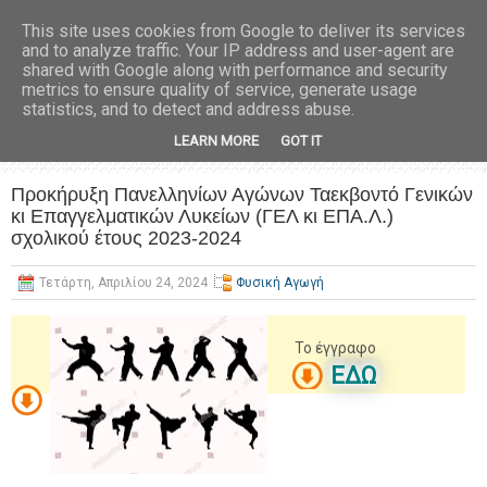
This site uses cookies from Google to deliver its services
and to analyze traffic. Your IP address and user-agent are
shared with Google along with performance and security
metrics to ensure quality of service, generate usage
statistics, and to detect and address abuse.
LEARN MORE
GOT IT
Προκήρυξη Πανελληνίων Αγώνων Ταεκβοντό Γενικών
κι Επαγγελματικών Λυκείων (ΓΕΛ κι ΕΠΑ.Λ.)
σχολικού έτους 2023-2024
Τετάρτη, Απριλίου 24, 2024
Φυσική Αγωγή
Το έγγραφο
ΕΔΩ