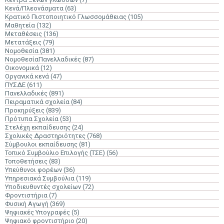
Κενά/Πλεονάσματα
(63)
Κρατικό Πιστοποιητικό Γλωσσομάθειας
(105)
Μαθητεία
(132)
Μεταθέσεις
(136)
Μετατάξεις
(79)
Νομοθεσία
(381)
ΝομοθεσίαΠανελλαδικές
(87)
Οικονομικά
(12)
Οργανικά κενά
(47)
ΠΥΣΔΕ
(611)
Πανελλαδικές
(891)
Πειραματικά σχολεία
(84)
Προκηρύξεις
(839)
Πρότυπα Σχολεία
(53)
Στελέχη εκπαίδευσης
(24)
Σχολικές Δραστηριότητες
(768)
Σύμβουλοι εκπαίδευσης
(81)
Τοπικό Συμβούλιο Επιλογής (ΤΣΕ)
(56)
Τοποθετήσεις
(83)
Υπεύθυνοι φορέων
(36)
Υπηρεσιακά Συμβούλια
(119)
Υποδιευθυντές σχολείων
(72)
Φροντιστήρια
(7)
Φυσική Αγωγή
(369)
Ψηφιακές Υπογραφές
(5)
Ψηφιακό φροντιστήριο
(20)