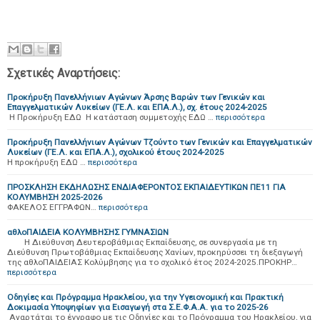
Σχετικές Αναρτήσεις:
Προκήρυξη Πανελλήνιων Αγώνων Άρσης Βαρών των Γενικών και
Επαγγελματικών Λυκείων (ΓΕ.Λ. και ΕΠΑ.Λ.), σχ. έτους 2024-2025
Η Προκήρυξη ΕΔΩ Η κατάσταση συμμετοχής ΕΔΩ …
περισσότερα
Προκήρυξη Πανελλήνιων Αγώνων Τζούντο των Γενικών και Επαγγελματικών
Λυκείων (ΓΕ.Λ. και ΕΠΑ.Λ.), σχολικού έτους 2024-2025
Η προκήρυξη ΕΔΩ …
περισσότερα
ΠΡΟΣΚΛΗΣΗ ΕΚΔΗΛΩΣΗΣ ΕΝΔΙΑΦΕΡΟΝΤΟΣ ΕΚΠΑΙΔΕΥΤΙΚΩΝ ΠΕ11 ΓΙΑ
ΚΟΛΥΜΒΗΣΗ 2025-2026
ΦΑΚΕΛΟΣ ΕΓΓΡΑΦΩΝ…
περισσότερα
αθλοΠΑΙΔΕΙΑ ΚΟΛΥΜΒΗΣΗΣ ΓΥΜΝΑΣΙΩΝ
Η Διεύθυνση Δευτεροβάθμιας Εκπαίδευσης, σε συνεργασία με τη
Διεύθυνση Πρωτοβάθμιας Εκπαίδευσης Χανίων, προκηρύσσει τη διεξαγωγή
της αθλοΠΑΙΔΕΙΑΣ Κολύμβησης για το σχολικό έτος 2024-2025.ΠΡΟΚΗΡ…
περισσότερα
Οδηγίες και Πρόγραμμα Ηρακλείου, για την Υγειονομική και Πρακτική
Δοκιμασία Υποψηφίων για Εισαγωγή στα Σ.Ε.Φ.Α.Α. για το 2025-26
Αναρτάται το έγγραφο με τις Οδηγίες και το Πρόγραμμα του Ηρακλείου, για