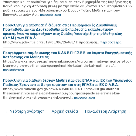
Υπεγράφη και προωθείται για δημοσίευση στην Εφημερίδα της Κυβέρνησης η
Κοινή Υπουργική Απόφαση (ΚΥΑ) με την οποία αυξάνεται το ημερομίσθιο των
μαθητευομένων του «Μεταλυκειακού Έτους - Τάξης Μαθητείας» των
Επαγγελματικών Λυ…
περισσότερα
Πρόσκληση για απόσπαση ή διάθεση στις Περιφερειακές Διευθύνσεις
Πρωτοβάθμιας και Δευτεροβάθμιας Εκπαίδευσης, εκπαιδευτικών
προκειμένου να συμμετέχουν στις Ομάδες Υποστήριξης της Μαθητείας
(Ο.Υ.Μ.) των ΕΠΑ.Λ.
http://www.pdekritis.gr/2019/06/06/26468/ Η πρόσκληση…
περισσότερα
Προγράμματα επιμόρφωσης του Κ.ΑΝ.Ε.Π.-Γ.Σ.Ε.Ε. σε θέματα Επαγγελματικής
Κατάρτισης και Μαθητείας
https://www.kanep-gsee.gr/nea-anakoinoseis/-/programmata-epimorfosis-tou-
k-an-e-p-g-s-e-e-se-themata-epangelmatikis-katartisis-kai-mathiteias/…
περισσότερα
Πρόσκληση για διάθεση θέσεων Μαθητείας στα ΕΠΑΛ και ΙΕΚ του Υπουργείου
Παιδείας, Έρευνας και Θρησκευμάτων και στις ΕΠΑΣ και ΙΕΚ Ο.Α.Ε.Δ.
https://www.minedu.gov.gr/news/40500-05-04-19-prosklisi-gia-diathesi-
theseon-mathiteias-sta-epal-kai-iek-tou-ypourgeiou-paideias-erevnas-kai-
thriskevmaton-kai-stis-epas-kai-iek-o-a-e-d…
περισσότερα
← Νεότερη ανάρτηση
Αρχική σελίδα
Παλαιότερη Ανάρτηση →