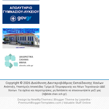
Copyright ©
2026
Διεύθυνση Δευτεροβάθμιας Εκπαίδευσης Χανίων
Ανάπτυξη, Υποστήριξη Ιστοσελίδας Τμήμα Δ Πληροφορικής και Νέων Τεχνολογιών ΔΔΕ
Χανίων. Για σχόλια και παρατηρήσεις, μη διστάσετε να επικοινωνήσετε μαζί μας
(it@dide.chan.sch.gr).
Design by
NewWpThemes
| Blogger Theme by
Lasantha
-
PremiumBloggerTemplates.com
|
Valuable Stuff Online