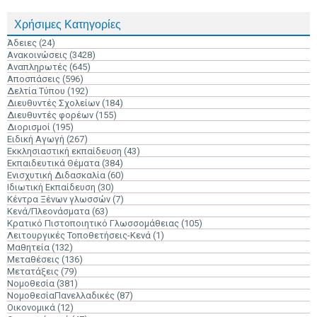
Χρήσιμες Κατηγορίες
Άδειες
(24)
Ανακοινώσεις
(3428)
Αναπληρωτές
(645)
Αποσπάσεις
(596)
Δελτία Τύπου
(192)
Διευθυντές Σχολείων
(184)
Διευθυντές φορέων
(155)
Διορισμοί
(195)
Ειδική Αγωγή
(267)
Εκκλησιαστική εκπαίδευση
(43)
Εκπαιδευτικά Θέματα
(384)
Ενισχυτική Διδασκαλία
(60)
Ιδιωτική Εκπαίδευση
(30)
Κέντρα Ξένων γλωσσών
(7)
Κενά/Πλεονάσματα
(63)
Κρατικό Πιστοποιητικό Γλωσσομάθειας
(105)
Λειτουργικές Τοποθετήσεις-Κενά
(1)
Μαθητεία
(132)
Μεταθέσεις
(136)
Μετατάξεις
(79)
Νομοθεσία
(381)
ΝομοθεσίαΠανελλαδικές
(87)
Οικονομικά
(12)