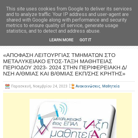
This site uses cookies from Google to deliver its services
and to analyze traffic. Your IP address and user-agent are
shared with Google along with performance and security
metrics to ensure quality of service, generate usage
statistics, and to detect and address abuse.
LEARN MORE
GOT IT
«ΑΠΟΦΑΣΗ ΛΕΙΤΟΥΡΓΙΑΣ ΤΜΗΜΑΤΩΝ ΣΤΟ
ΜΕΤΑΛΥΚΕΙΑΚΟ ΕΤΟΣ-ΤΑΞΗ ΜΑΘΗΤΕΙΑΣ
ΠΕΡΙΟΔΟΥ 2023- 2024 ΣΤΗΝ ΠΕΡΙΦΕΡΕΙΑΚΗ Δ/
ΝΣΗ Α/ΘΜΙΑΣ ΚΑΙ Β/ΘΜΙΑΣ ΕΚΠ/ΣΗΣ ΚΡΗΤΗΣ»
Παρασκευή, Νοεμβρίου 24, 2023
Ανακοινώσεις
,
Μαθητεία