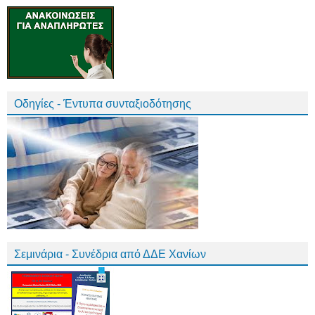
Οδηγίες - Έντυπα συνταξιοδότησης
Σεμινάρια - Συνέδρια από ΔΔΕ Χανίων