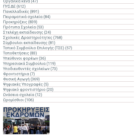
Οργανικά κενά
(47)
ΠΥΣΔΕ
(612)
Πανελλαδικές
(891)
Πειραματικά σχολεία
(84)
Προκηρύξεις
(839)
Πρότυπα Σχολεία
(53)
Στελέχη εκπαίδευσης
(24)
Σχολικές Δραστηριότητες
(768)
Σύμβουλοι εκπαίδευσης
(81)
Τοπικό Συμβούλιο Επιλογής (ΤΣΕ)
(57)
Τοποθετήσεις
(83)
Υπεύθυνοι φορέων
(36)
Υπηρεσιακά Συμβούλια
(119)
Υποδιευθυντές σχολείων
(73)
Φροντιστήρια
(7)
Φυσική Αγωγή
(369)
Ψηφιακές Υπογραφές
(5)
Ψηφιακό φροντιστήριο
(20)
Ωνάσεια σχολεία
(12)
Ωρομίσθιοι
(106)