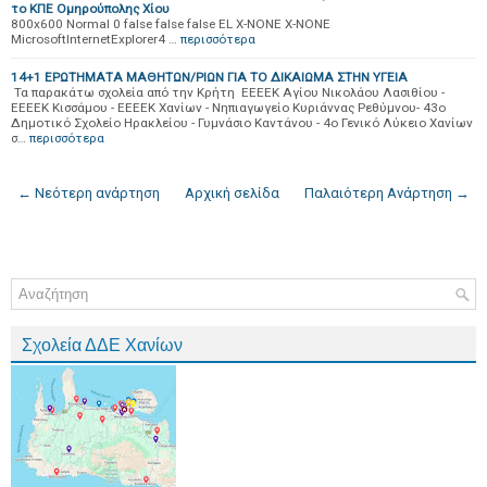
το ΚΠΕ Ομηρούπολης Χίου
800x600 Normal 0 false false false EL X-NONE X-NONE
MicrosoftInternetExplorer4 …
περισσότερα
14+1 ΕΡΩΤΗΜΑΤΑ ΜΑΘΗΤΩΝ/ΡΙΩΝ ΓΙΑ ΤΟ ΔΙΚΑΙΩΜΑ ΣΤΗΝ ΥΓΕΙΑ
Τα παρακάτω σχολεία από την Κρήτη ΕΕΕΕΚ Αγίου Νικολάου Λασιθίου -
ΕΕΕΕΚ Κισσάμου - ΕΕΕΕΚ Χανίων - Νηπιαγωγείο Κυριάννας Ρεθύμνου- 43ο
Δημοτικό Σχολείο Ηρακλείου - Γυμνάσιο Καντάνου - 4ο Γενικό Λύκειο Χανίων
σ…
περισσότερα
← Νεότερη ανάρτηση
Αρχική σελίδα
Παλαιότερη Ανάρτηση →
Σχολεία ΔΔΕ Χανίων