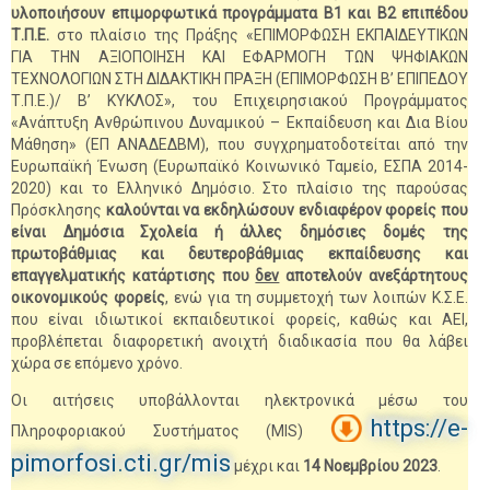
υλοποιήσουν επιμορφωτικά προγράμματα Β1 και Β2 επιπέδου
Τ.Π.Ε.
στο πλαίσιο της Πράξης «ΕΠΙΜΟΡΦΩΣΗ ΕΚΠΑΙΔΕΥΤΙΚΩΝ
ΓΙΑ ΤΗΝ ΑΞΙΟΠΟΙΗΣΗ ΚΑΙ ΕΦΑΡΜΟΓΗ ΤΩΝ ΨΗΦΙΑΚΩΝ
ΤΕΧΝΟΛΟΓΙΩΝ ΣΤΗ ΔΙΔΑΚΤΙΚΗ ΠΡΑΞΗ (ΕΠΙΜΟΡΦΩΣΗ Β’ ΕΠΙΠΕΔΟΥ
Τ.Π.Ε.)/ Β’ ΚΥΚΛΟΣ», του Επιχειρησιακού Προγράμματος
«Ανάπτυξη Ανθρώπινου Δυναμικού – Εκπαίδευση και Δια Βίου
Μάθηση» (ΕΠ ΑΝΑΔΕΔΒΜ), που συγχρηματοδοτείται από την
Ευρωπαϊκή Ένωση (Ευρωπαϊκό Κοινωνικό Ταμείο, ΕΣΠΑ 2014-
2020) και το Ελληνικό Δημόσιο. Στο πλαίσιο της παρούσας
Πρόσκλησης
καλούνται να εκδηλώσουν ενδιαφέρον φορείς που
είναι Δημόσια Σχολεία ή άλλες δημόσιες δομές της
πρωτοβάθμιας και δευτεροβάθμιας εκπαίδευσης και
επαγγελματικής κατάρτισης που
δεν
αποτελούν ανεξάρτητους
οικονομικούς φορείς
, ενώ για τη συμμετοχή των λοιπών Κ.Σ.Ε.
που είναι ιδιωτικοί εκπαιδευτικοί φορείς, καθώς και ΑΕΙ,
προβλέπεται διαφορετική ανοιχτή διαδικασία που θα λάβει
χώρα σε επόμενο χρόνο.
Οι αιτήσεις υποβάλλονται ηλεκτρονικά μέσω του
https://e-
Πληροφοριακού Συστήματος (MIS)
pimorfosi.cti.gr/mis
μέχρι και
14 Νοεμβρίου 2023
.