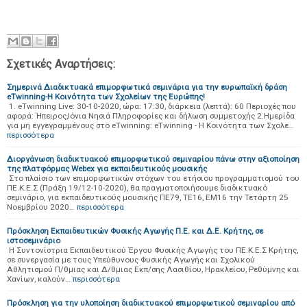
Σχετικές Αναρτήσεις:
Σημερινά Διαδικτυακά επιμορφωτικά σεμινάρια για την ευρωπαϊκή δράση
eTwinning-Η Κοινότητα των Σχολείων της Ευρώπης!
1. eTwinning Live: 30-10-2020, ώρα: 17:30, διάρκεια (λεπτά): 60 Περιοχές που
αφορά: Ήπειρος,Ιόνια Νησιά Πληροφορίες και δήλωση συμμετοχής 2.Ημερίδα
για μη εγγεγραμμένους στο eTwinning: eTwinning - H Kοινότητα των Σχολε…
περισσότερα
Διοργάνωση διαδικτυακού επιμορφωτικού σεμιναρίου πάνω στην αξιοποίηση
της πλατφόρμας Webex για εκπαιδευτικούς μουσικής
Στο πλαίσιο των επιμορφωτικών στόχων του ετήσιου προγραμματισμού του
ΠΕ.Κ.Ε.Σ (Πράξη 19/12-10-2020), θα πραγματοποιήσουμε διαδικτυακό
σεμινάριο, για εκπαιδευτικούς μουσικής ΠΕ79, ΤΕ16, ΕΜ16 την Τετάρτη 25
Νοεμβρίου 2020…
περισσότερα
Πρόσκληση Εκπαιδευτικών Φυσικής Αγωγής Π.Ε. και Δ.Ε. Κρήτης, σε
ιστοσεμινάριο
Η Συντονίστρια Εκπαιδευτικού Έργου Φυσικής Αγωγής του ΠΕ.Κ.Ε.Σ Κρήτης,
σε συνεργασία με τους Υπεύθυνους Φυσικής Αγωγής και Σχολικού
Αθλητισμού Π/θμιας και Δ/θμιας Εκπ/σης Λασιθίου, Ηρακλείου, Ρεθύμνης και
Χανίων, καλούν…
περισσότερα
Πρόσκληση για την υλοποίηση διαδικτυακού επιμορφωτικού σεμιναρίου από