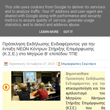
This site uses cookies from Google to deliver its services
and to analyze traffic. Your IP address and user-agent are
shared with Google along with performance and security
metrics to ensure quality of service, generate usage
statistics, and to detect and address abuse.
LEARN MORE
GOT IT
Πρόσκληση Εκδήλωσης Ενδιαφέροντος για την
ένταξη ΝΕΩΝ Κέντρων Στήριξης Επιμόρφωσης
(Κ.Σ.Ε.) στο Μητρώο Β' επιπέδου ΤΠΕ
Παρασκευή, Οκτωβρίου 27, 2023
Επιμορφώσεις-Σεμινάρια
Δημοσιεύθηκε
Πρόσκληση Εκδήλωσης
Ενδιαφέροντος για την
επικαιροποίηση και τον
εμπλουτισμό του
Μητρώου Κέντρων
Στήριξης Επιμόρφωσης
(Κ.Σ.Ε.) που θα