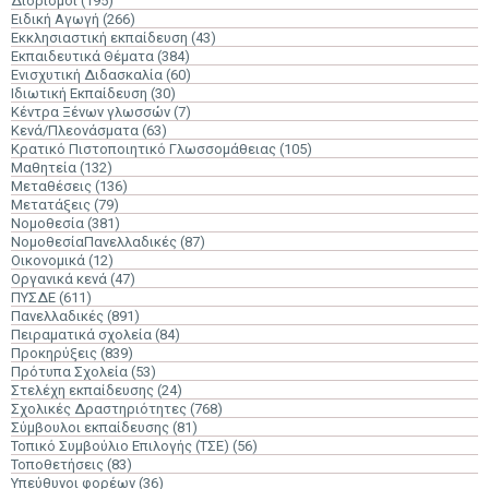
Διορισμοί
(195)
Ειδική Αγωγή
(266)
Εκκλησιαστική εκπαίδευση
(43)
Εκπαιδευτικά Θέματα
(384)
Ενισχυτική Διδασκαλία
(60)
Ιδιωτική Εκπαίδευση
(30)
Κέντρα Ξένων γλωσσών
(7)
Κενά/Πλεονάσματα
(63)
Κρατικό Πιστοποιητικό Γλωσσομάθειας
(105)
Μαθητεία
(132)
Μεταθέσεις
(136)
Μετατάξεις
(79)
Νομοθεσία
(381)
ΝομοθεσίαΠανελλαδικές
(87)
Οικονομικά
(12)
Οργανικά κενά
(47)
ΠΥΣΔΕ
(611)
Πανελλαδικές
(891)
Πειραματικά σχολεία
(84)
Προκηρύξεις
(839)
Πρότυπα Σχολεία
(53)
Στελέχη εκπαίδευσης
(24)
Σχολικές Δραστηριότητες
(768)
Σύμβουλοι εκπαίδευσης
(81)
Τοπικό Συμβούλιο Επιλογής (ΤΣΕ)
(56)
Τοποθετήσεις
(83)
Υπεύθυνοι φορέων
(36)