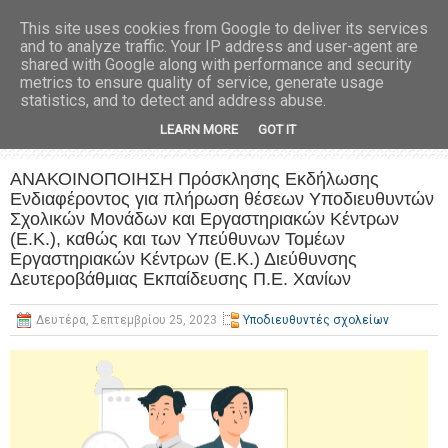
This site uses cookies from Google to deliver its services
and to analyze traffic. Your IP address and user-agent are
shared with Google along with performance and security
metrics to ensure quality of service, generate usage
statistics, and to detect and address abuse.
LEARN MORE
GOT IT
ΑΝΑΚΟΙΝΟΠΟΙΗΣΗ Πρόσκλησης Εκδήλωσης
Ενδιαφέροντος για πλήρωση θέσεων Υποδιευθυντών
Σχολικών Μονάδων και Εργαστηριακών Κέντρων
(Ε.Κ.), καθώς και των Υπεύθυνων Τομέων
Εργαστηριακών Κέντρων (Ε.Κ.) Διεύθυνσης
Δευτεροβάθμιας Εκπαίδευσης Π.Ε. Χανίων
Δευτέρα, Σεπτεμβρίου 25, 2023
Υποδιευθυντές σχολείων