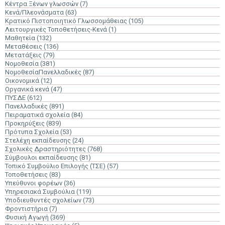
Κέντρα Ξένων γλωσσών
(7)
Κενά/Πλεονάσματα
(63)
Κρατικό Πιστοποιητικό Γλωσσομάθειας
(105)
Λειτουργικές Τοποθετήσεις-Κενά
(1)
Μαθητεία
(132)
Μεταθέσεις
(136)
Μετατάξεις
(79)
Νομοθεσία
(381)
ΝομοθεσίαΠανελλαδικές
(87)
Οικονομικά
(12)
Οργανικά κενά
(47)
ΠΥΣΔΕ
(612)
Πανελλαδικές
(891)
Πειραματικά σχολεία
(84)
Προκηρύξεις
(839)
Πρότυπα Σχολεία
(53)
Στελέχη εκπαίδευσης
(24)
Σχολικές Δραστηριότητες
(768)
Σύμβουλοι εκπαίδευσης
(81)
Τοπικό Συμβούλιο Επιλογής (ΤΣΕ)
(57)
Τοποθετήσεις
(83)
Υπεύθυνοι φορέων
(36)
Υπηρεσιακά Συμβούλια
(119)
Υποδιευθυντές σχολείων
(73)
Φροντιστήρια
(7)
Φυσική Αγωγή
(369)