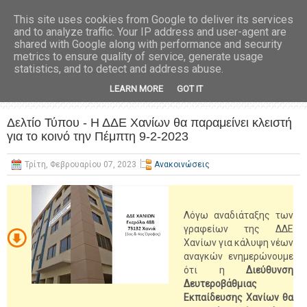
This site uses cookies from Google to deliver its services
and to analyze traffic. Your IP address and user-agent are
shared with Google along with performance and security
metrics to ensure quality of service, generate usage
statistics, and to detect and address abuse.
LEARN MORE
GOT IT
Δελτίο Τύπου - Η ΔΔΕ Χανίων θα παραμείνει κλειστή
για το κοινό την Πέμπτη 9-2-2023
Τρίτη, Φεβρουαρίου 07, 2023
Ανακοινώσεις
Λόγω αναδιάταξης των
γραφείων της ΔΔΕ
Χανίων για κάλυψη νέων
αναγκών ενημερώνουμε
ότι η
Διεύθυνση
Δευτεροβάθμιας
Εκπαίδευσης Χανίων θα