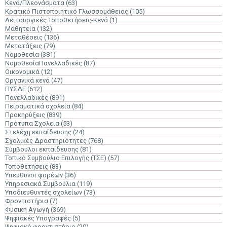
Κενά/Πλεονάσματα
(63)
Κρατικό Πιστοποιητικό Γλωσσομάθειας
(105)
Λειτουργικές Τοποθετήσεις-Κενά
(1)
Μαθητεία
(132)
Μεταθέσεις
(136)
Μετατάξεις
(79)
Νομοθεσία
(381)
ΝομοθεσίαΠανελλαδικές
(87)
Οικονομικά
(12)
Οργανικά κενά
(47)
ΠΥΣΔΕ
(612)
Πανελλαδικές
(891)
Πειραματικά σχολεία
(84)
Προκηρύξεις
(839)
Πρότυπα Σχολεία
(53)
Στελέχη εκπαίδευσης
(24)
Σχολικές Δραστηριότητες
(768)
Σύμβουλοι εκπαίδευσης
(81)
Τοπικό Συμβούλιο Επιλογής (ΤΣΕ)
(57)
Τοποθετήσεις
(83)
Υπεύθυνοι φορέων
(36)
Υπηρεσιακά Συμβούλια
(119)
Υποδιευθυντές σχολείων
(73)
Φροντιστήρια
(7)
Φυσική Αγωγή
(369)
Ψηφιακές Υπογραφές
(5)
Ψηφιακό φροντιστήριο
(20)