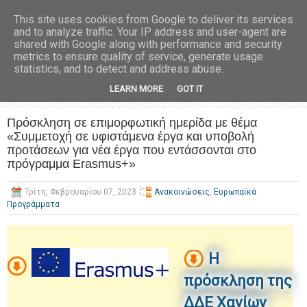
This site uses cookies from Google to deliver its services
and to analyze traffic. Your IP address and user-agent are
shared with Google along with performance and security
metrics to ensure quality of service, generate usage
statistics, and to detect and address abuse.
LEARN MORE
GOT IT
Πρόσκληση σε επιμορφωτική ημερίδα με θέμα
«Συμμετοχή σε υφιστάμενα έργα και υποβολή
προτάσεων για νέα έργα που εντάσσονται στο
πρόγραμμα Erasmus+»
Τρίτη, Φεβρουαρίου 07, 2023
Ανακοινώσεις
,
Ευρωπαϊκά
Προγράμματα
Η
πρόσκληση της
ΔΔΕ Χανίων