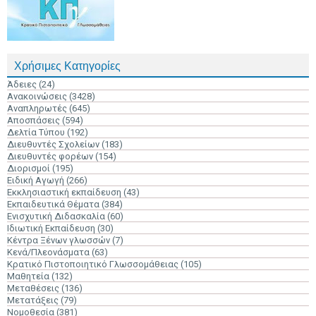
Χρήσιμες Κατηγορίες
Άδειες
(24)
Ανακοινώσεις
(3428)
Αναπληρωτές
(645)
Αποσπάσεις
(594)
Δελτία Τύπου
(192)
Διευθυντές Σχολείων
(183)
Διευθυντές φορέων
(154)
Διορισμοί
(195)
Ειδική Αγωγή
(266)
Εκκλησιαστική εκπαίδευση
(43)
Εκπαιδευτικά Θέματα
(384)
Ενισχυτική Διδασκαλία
(60)
Ιδιωτική Εκπαίδευση
(30)
Κέντρα Ξένων γλωσσών
(7)
Κενά/Πλεονάσματα
(63)
Κρατικό Πιστοποιητικό Γλωσσομάθειας
(105)
Μαθητεία
(132)
Μεταθέσεις
(136)
Μετατάξεις
(79)
Νομοθεσία
(381)