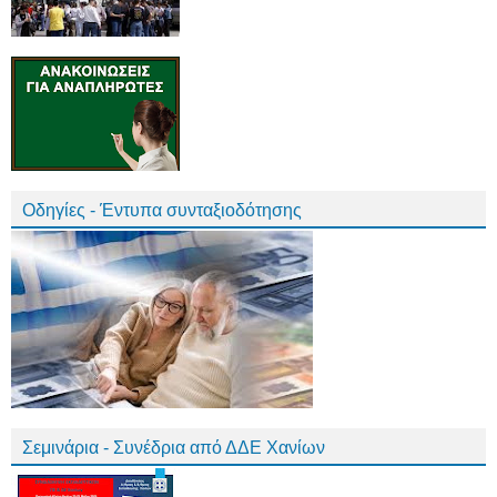
Οδηγίες - Έντυπα συνταξιοδότησης
Σεμινάρια - Συνέδρια από ΔΔΕ Χανίων