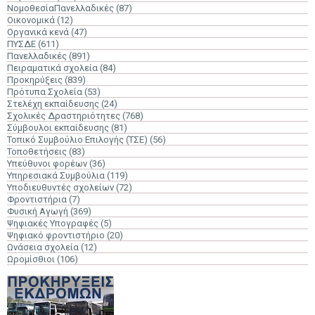
ΝομοθεσίαΠανελλαδικές
(87)
Οικονομικά
(12)
Οργανικά κενά
(47)
ΠΥΣΔΕ
(611)
Πανελλαδικές
(891)
Πειραματικά σχολεία
(84)
Προκηρύξεις
(839)
Πρότυπα Σχολεία
(53)
Στελέχη εκπαίδευσης
(24)
Σχολικές Δραστηριότητες
(768)
Σύμβουλοι εκπαίδευσης
(81)
Τοπικό Συμβούλιο Επιλογής (ΤΣΕ)
(56)
Τοποθετήσεις
(83)
Υπεύθυνοι φορέων
(36)
Υπηρεσιακά Συμβούλια
(119)
Υποδιευθυντές σχολείων
(72)
Φροντιστήρια
(7)
Φυσική Αγωγή
(369)
Ψηφιακές Υπογραφές
(5)
Ψηφιακό φροντιστήριο
(20)
Ωνάσεια σχολεία
(12)
Ωρομίσθιοι
(106)