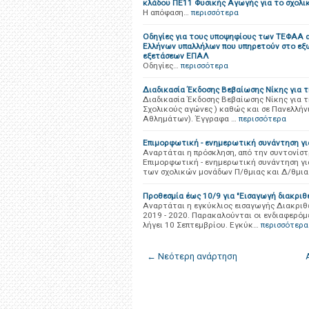
κλάδου ΠΕ11 Φυσικής Αγωγής για το σχολι
Η απόφαση…
περισσότερα
Oδηγίες για τους υποψηφίους των ΤΕΦΑΑ α
Ελλήνων υπαλλήλων που υπηρετούν στο εξ
εξετάσεων ΕΠΑΛ
Οδηγίες…
περισσότερα
Διαδικασία Έκδοσης Βεβαίωσης Νίκης για τ
Διαδικασία Έκδοσης Βεβαίωσης Νίκης για τ
Σχολικούς αγώνες ) καθώς και σε Πανελλή
Αθλημάτων). Έγγραφα …
περισσότερα
Επιμορφωτική - ενημερωτική συνάντηση γι
Αναρτάται η πρόσκληση, από την συντονίστ
Επιμορφωτική - ενημερωτική συνάντηση γι
των σχολικών μονάδων Π/θμιας και Δ/θμι
Προθεσμία έως 10/9 για "Εισαγωγή διακρι
Αναρτάται η εγκύκλιος εισαγωγής Διακριθ
2019 - 2020. Παρακαλούνται οι ενδιαφερό
λήγει 10 Σεπτεμβρίου. Εγκύκ…
περισσότερα
← Νεότερη ανάρτηση