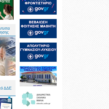
Έντυπα
τησης
πό ΔΔΕ