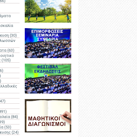
66)
)
Θέματα
ασκαλία
δευση
(30)
γλωσσών
ατα
(63)
οιητικό
ς
(105)
6)
)
)
λλαδικές
(47)
891)
ολεία
(84)
39)
ία
(53)
δευσης
(24)