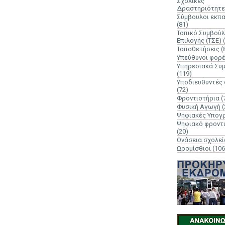
Σχολικές
Δραστηριότητε
Σύμβουλοι εκπ
(81)
Τοπικό Συμβούλ
Επιλογής (ΤΣΕ)
Τοποθετήσεις
(
Υπεύθυνοι φορ
Υπηρεσιακά Συ
(119)
Υποδιευθυντές
(72)
Φροντιστήρια
(
Φυσική Αγωγή
(
Ψηφιακές Υπογ
Ψηφιακό φροντ
(20)
Ωνάσεια σχολεί
Ωρομίσθιοι
(106