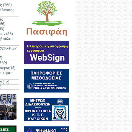
ς
(768)
αίδευσης
ιο
(56)
83)
έων
(36)
μβούλια
 σχολείων
7)
369)
ραφές
(5)
ιστήριο
α
(12)
)