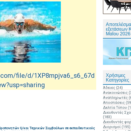
Αποτελέσμα
εξετάσεων 
Μαΐου 2026
le.com/file/d/1XP8mpjva6_s6_67d
Χρήσιμες
Κατηγορίες
w?usp=sharing
Άδειες
(24)
Ανακοινώσεις
(
Αναπληρωτές
(
Αποσπάσεις
(59
Δελτία Τύπου
(
Διευθυντές Σχ
(183)
Διευθυντές φο
Διορισμοί
(195)
ροπονητών ή/και Τεχνικών Συμβούλων σε εκπαιδευτικούς