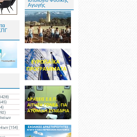
Ιστολόγιο Φυσικής
Αγωγής
τα
ΚΠΓ
3428)
645)
4)
192)
ολείων
ρέων
(154)