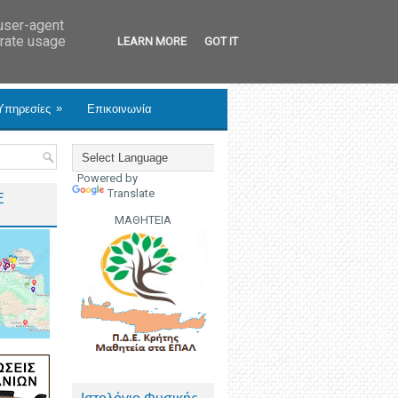
 user-agent
erate usage
LEARN MORE
GOT IT
»
Υπηρεσίες
Επικοινωνία
Powered by
Translate
Ε
ΜΑΘΗΤΕΙΑ