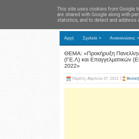
This site uses cookies from Google to 
are shared with Google along with per
statistics, and to detect and address
»
»
Αρχή
Σχολεία
Ανακοινώσεις
ΘΕΜΑ: «Προκήρυξη Πανελλην
(ΓΕ.Λ) και Επαγγελματικών (Ε
2022»
Πέμπτη, Απριλίου 07, 2022
Φυσικ