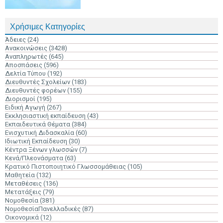
Χρήσιμες Κατηγορίες
Άδειες
(24)
Ανακοινώσεις
(3428)
Αναπληρωτές
(645)
Αποσπάσεις
(596)
Δελτία Τύπου
(192)
Διευθυντές Σχολείων
(183)
Διευθυντές φορέων
(155)
Διορισμοί
(195)
Ειδική Αγωγή
(267)
Εκκλησιαστική εκπαίδευση
(43)
Εκπαιδευτικά Θέματα
(384)
Ενισχυτική Διδασκαλία
(60)
Ιδιωτική Εκπαίδευση
(30)
Κέντρα Ξένων γλωσσών
(7)
Κενά/Πλεονάσματα
(63)
Κρατικό Πιστοποιητικό Γλωσσομάθειας
(105)
Μαθητεία
(132)
Μεταθέσεις
(136)
Μετατάξεις
(79)
Νομοθεσία
(381)
ΝομοθεσίαΠανελλαδικές
(87)
Οικονομικά
(12)