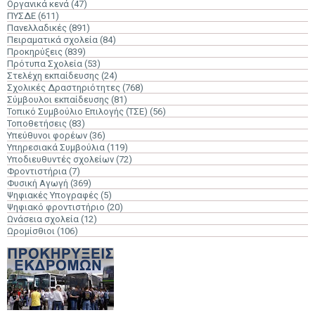
Οργανικά κενά
(47)
ΠΥΣΔΕ
(611)
Πανελλαδικές
(891)
Πειραματικά σχολεία
(84)
Προκηρύξεις
(839)
Πρότυπα Σχολεία
(53)
Στελέχη εκπαίδευσης
(24)
Σχολικές Δραστηριότητες
(768)
Σύμβουλοι εκπαίδευσης
(81)
Τοπικό Συμβούλιο Επιλογής (ΤΣΕ)
(56)
Τοποθετήσεις
(83)
Υπεύθυνοι φορέων
(36)
Υπηρεσιακά Συμβούλια
(119)
Υποδιευθυντές σχολείων
(72)
Φροντιστήρια
(7)
Φυσική Αγωγή
(369)
Ψηφιακές Υπογραφές
(5)
Ψηφιακό φροντιστήριο
(20)
Ωνάσεια σχολεία
(12)
Ωρομίσθιοι
(106)