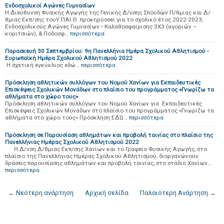
Ενδοσχολικοί Αγώνες Γυμνασίων
Η Διεύθυνση Φυσικής Αγωγής της Γενικής Δ/νσης Σπουδών Π/θμιας και Δ/
θμιας Εκπ/σης τουΥ.ΠΑΙ.Θ. προκηρύσσει για το σχολικό έτος 2022-2023,
Ενδοσχολικούς Αγώνες Γυμνασίων:• Καλαθοσφαίρισης 3Χ3 (αγοριών –
κοριτσιών), & Ποδοσφ…
περισσότερα
Παρασκευή 30 Σεπτεμβρίου: 9η Πανελλήνια Ημέρα Σχολικού Αθλητισμού -
Ευρωπαϊκή Ημέρα Σχολικού Αθλητισμού 2022
Η σχετική εγκύκλιος εδώ…
περισσότερα
Πρόσκληση αθλητικών συλλόγων του Νομού Χανίων για Εκπαιδευτικές
Επισκέψεις Σχολικών Μονάδων στο πλαίσιο του προγράμματος «Γνωρίζω τα
αθλήματα στο χώρο τους»
Πρόσκληση αθλητικών συλλόγων του Νομού Χανίων για Εκπαιδευτικές
Επισκέψεις Σχολικών Μονάδων στο πλαίσιο του προγράμματος «Γνωρίζω τα
αθλήματα στο χώρο τους» Πρόσκληση:ΕΔΩ…
περισσότερα
Πρόσκληση σε Παρουσίαση αθλημάτων και προβολή ταινίας στο πλαίσιο της
Πανελλήνιας Ημέρας Σχολικού Αθλητισμού 2022
Η Δ/νση Δ/θμιας Εκπ/σης Χανίων και το Γραφείο Φυσικής Αγωγής, στο
πλαίσιο της Πανελλήνιας Ημέρας Σχολικού Αθλητισμού, διοργανώνουν
δράσεις παρουσίασης αθλημάτων και προβολή ταινίας, στο στάδιο Χανίων…
περισσότερα
← Νεότερη ανάρτηση
Αρχική σελίδα
Παλαιότερη Ανάρτηση →