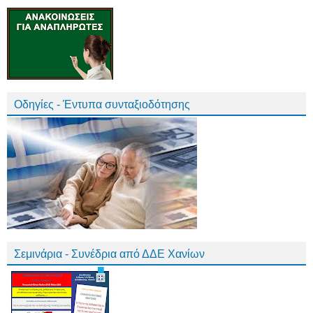
Οδηγίες - Έντυπα συνταξιοδότησης
Σεμινάρια - Συνέδρια από ΔΔΕ Χανίων