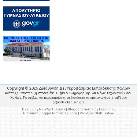
Copyright ©
2026
Διεύθυνση Δευτεροβάθμιας Εκπαίδευσης Χανίων
Ανάπτυξη, Υποστήριξη Ιστοσελίδας Τμήμα Δ Πληροφορικής και Νέων Τεχνολογιών ΔΔΕ
Χανίων. Για σχόλια και παρατηρήσεις, μη διστάσετε να επικοινωνήσετε μαζί μας
(it@dide.chan.sch.gr).
Design by
NewWpThemes
| Blogger Theme by
Lasantha
-
PremiumBloggerTemplates.com
|
Valuable Stuff Online