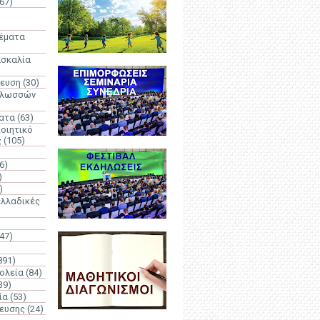
67)
)
Θέματα
ασκαλία
δευση
(30)
γλωσσών
ατα
(63)
οιητικό
ς
(105)
6)
)
)
λλαδικές
(47)
891)
ολεία
(84)
39)
ία
(53)
δευσης
(24)