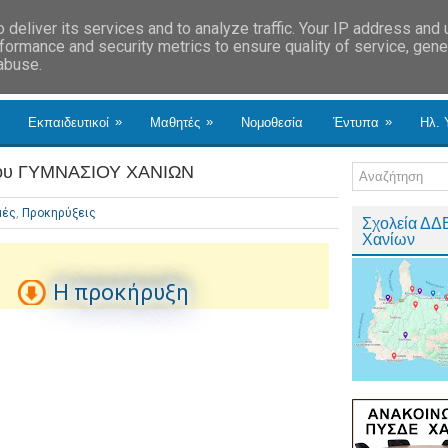
deliver its services and to analyze traffic. Your IP address and
formance and security metrics to ensure quality of service, gen
 abuse.
»
»
»
Εκπαιδευτικοί
Μαθητές
Νομοθεσία
Έντυπα
Ηλ. 
υ ΓΥΜΝΑΣΙΟΥ ΧΑΝΙΩΝ
μές
,
Προκηρύξεις
Σχολεία ΔΔ
Χανίων
Η προκήρυξη