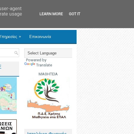
 user-agent
erate usage
LEARN MORE
GOT IT
»
Υπηρεσίες
Επικοινωνία
Powered by
Translate
Ε
ΜΑΘΗΤΕΙΑ