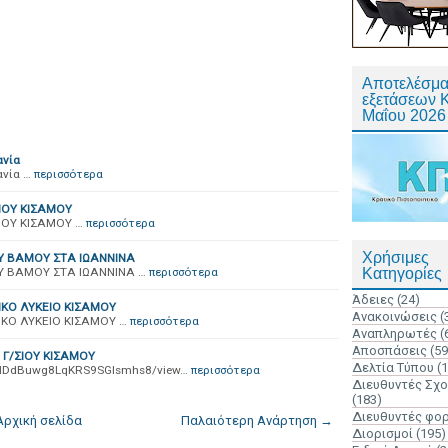
Αποτελέσμα
εξετάσεων 
Μαΐου 2026
ανία
ανία …
περισσότερα
ΙΟΥ ΚΙΣΑΜΟΥ
ΟΥ ΚΙΣΑΜΟΥ …
περισσότερα
Χρήσιμες
 ΒΑΜΟΥ ΣΤΑ ΙΩΑΝΝΙΝΑ
 ΒΑΜΟΥ ΣΤΑ ΙΩΑΝΝΙΝΑ …
περισσότερα
Κατηγορίες
Άδειες
(24)
ΝΙΚΟ ΛΥΚΕΙΟ ΚΙΣΑΜΟΥ
Ανακοινώσεις
(
ΝΙΚΟ ΛΥΚΕΙΟ ΚΙΣΑΜΟΥ …
περισσότερα
Αναπληρωτές
(
Αποσπάσεις
(59
Γ/ΣΙΟΥ ΚΙΣΑΜΟΥ
Δελτία Τύπου
(
RyvplDdBuwg8LqKRS9SGlsmhs8/view…
περισσότερα
Διευθυντές Σχ
(183)
Διευθυντές φο
Αρχική σελίδα
Παλαιότερη Ανάρτηση →
Διορισμοί
(195)