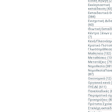
Ειδική Αγωγή
(2
Εκκλησιαστική
εκπαίδευση
(43
Εκπαιδευτικά 
(384)
Ενισχυτική Διδ
(60)
Ιδιωτική Εκπαί
Κέντρα Ξένων 
(7)
Κενά/Πλεονάσμ
Κρατικό Πιστοπ
Γλωσσομάθεια
Μαθητεία
(132)
Μεταθέσεις
(13
Μετατάξεις
(79
Νομοθεσία
(381
ΝομοθεσίαΠανε
(87)
Οικονομικά
(12)
Οργανικά κενά
ΠΥΣΔΕ
(611)
Πανελλαδικές
(
Πειραματικά σχ
Προκηρύξεις
(8
Πρότυπα Σχολε
Στελέχη εκπαί