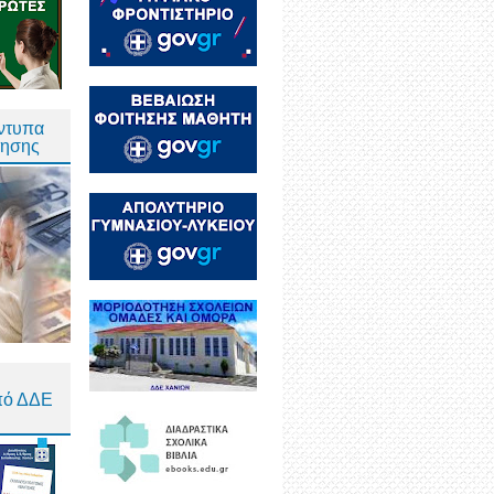
Έντυπα
τησης
πό ΔΔΕ