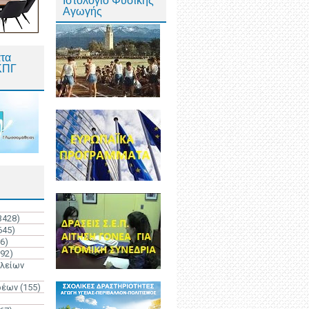
Ιστολόγιο Φυσικής
Αγωγής
τα
ΚΠΓ
3428)
645)
6)
192)
ολείων
ρέων
(155)