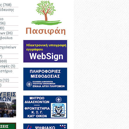
ς
(768)
αίδευσης
ιο
(56)
83)
έων
(36)
μβούλια
 σχολείων
7)
369)
ραφές
(5)
ιστήριο
α
(12)
)