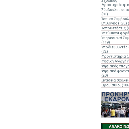
Σχολικές
Δραστηριότητε
Σύμβουλοι εκπ
(81)
Τοπικό Συμβούλ
Επιλογής (ΤΣΕ)
Τοποθετήσεις
(
Υπεύθυνοι φορ
Υπηρεσιακά Συ
(119)
Υποδιευθυντές
(72)
Φροντιστήρια
(
Φυσική Αγωγή
(
Ψηφιακές Υπογ
Ψηφιακό φροντ
(20)
Ωνάσεια σχολεί
Ωρομίσθιοι
(106