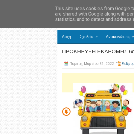
This site uses cookies from Google to 
are shared with Google along with per
statistics, and to detect and address
»
»
Αρχή
Σχολεία
Ανακοινώσεις
ΠΡΟΚΗΡΥΞΗ ΕΚΔΡΟΜΗΣ 6ο
Πέμπτη, Μαρτίου 31, 2022
Εκδρο