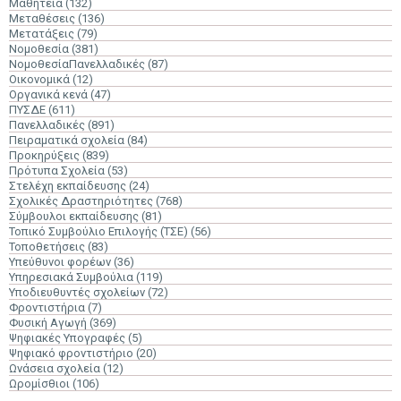
Μαθητεία
(132)
Μεταθέσεις
(136)
Μετατάξεις
(79)
Νομοθεσία
(381)
ΝομοθεσίαΠανελλαδικές
(87)
Οικονομικά
(12)
Οργανικά κενά
(47)
ΠΥΣΔΕ
(611)
Πανελλαδικές
(891)
Πειραματικά σχολεία
(84)
Προκηρύξεις
(839)
Πρότυπα Σχολεία
(53)
Στελέχη εκπαίδευσης
(24)
Σχολικές Δραστηριότητες
(768)
Σύμβουλοι εκπαίδευσης
(81)
Τοπικό Συμβούλιο Επιλογής (ΤΣΕ)
(56)
Τοποθετήσεις
(83)
Υπεύθυνοι φορέων
(36)
Υπηρεσιακά Συμβούλια
(119)
Υποδιευθυντές σχολείων
(72)
Φροντιστήρια
(7)
Φυσική Αγωγή
(369)
Ψηφιακές Υπογραφές
(5)
Ψηφιακό φροντιστήριο
(20)
Ωνάσεια σχολεία
(12)
Ωρομίσθιοι
(106)