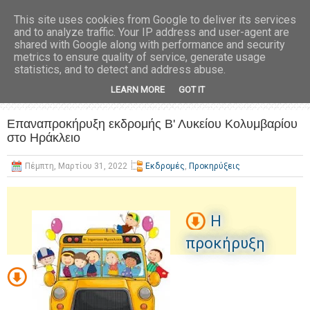
This site uses cookies from Google to deliver its services
and to analyze traffic. Your IP address and user-agent are
shared with Google along with performance and security
metrics to ensure quality of service, generate usage
statistics, and to detect and address abuse.
LEARN MORE
GOT IT
Επαναπροκήρυξη εκδρομής Β' Λυκείου Κολυμβαρίου
στo Ηράκλειο
Πέμπτη, Μαρτίου 31, 2022
Εκδρομές
,
Προκηρύξεις
Η
προκήρυξη