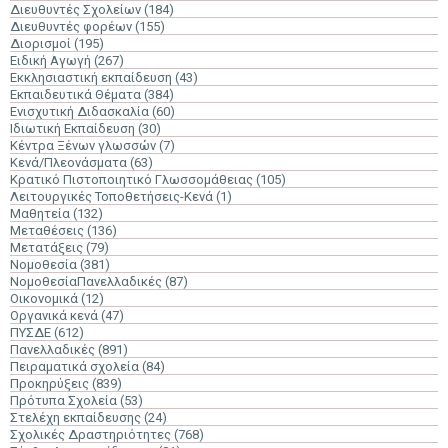
Διευθυντές Σχολείων
(184)
Διευθυντές φορέων
(155)
Διορισμοί
(195)
Ειδική Αγωγή
(267)
Εκκλησιαστική εκπαίδευση
(43)
Εκπαιδευτικά Θέματα
(384)
Ενισχυτική Διδασκαλία
(60)
Ιδιωτική Εκπαίδευση
(30)
Κέντρα Ξένων γλωσσών
(7)
Κενά/Πλεονάσματα
(63)
Κρατικό Πιστοποιητικό Γλωσσομάθειας
(105)
Λειτουργικές Τοποθετήσεις-Κενά
(1)
Μαθητεία
(132)
Μεταθέσεις
(136)
Μετατάξεις
(79)
Νομοθεσία
(381)
ΝομοθεσίαΠανελλαδικές
(87)
Οικονομικά
(12)
Οργανικά κενά
(47)
ΠΥΣΔΕ
(612)
Πανελλαδικές
(891)
Πειραματικά σχολεία
(84)
Προκηρύξεις
(839)
Πρότυπα Σχολεία
(53)
Στελέχη εκπαίδευσης
(24)
Σχολικές Δραστηριότητες
(768)