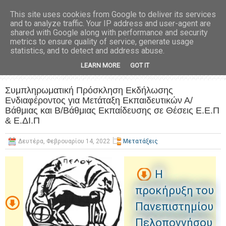
This site uses cookies from Google to deliver its services
and to analyze traffic. Your IP address and user-agent are
shared with Google along with performance and security
metrics to ensure quality of service, generate usage
statistics, and to detect and address abuse.
LEARN MORE
GOT IT
Συμπληρωματική Πρόσκληση Εκδήλωσης
Ενδιαφέροντος για Μετάταξη Εκπαιδευτικών Α/
Βάθμιας και Β/Βάθμιας Εκπαίδευσης σε Θέσεις Ε.Ε.Π
& Ε.ΔΙ.Π
Δευτέρα, Φεβρουαρίου 14, 2022
Μετατάξεις
Η
προκήρυξη του
Πανεπιστημίου
Πελοποννήσου