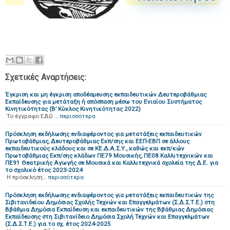
Σχετικές Αναρτήσεις:
Έγκριση και μη έγκριση αποδέσμευσης εκπαιδευτικών Δευτεροβάθμιας
Εκπαίδευσης για μετάταξη ή απόσπαση μέσω του Ενιαίου Συστήματος
Κινητικότητας (Β’ Κύκλος Κινητικότητας 2022)
Το έγγραφο ΕΔΩ …
περισσότερα
Πρόσκληση εκδήλωσης ενδιαφέροντος για μετατάξεις εκπαιδευτικών
Πρωτοβάθμιας, Δευτεροβάθμιας Εκπ/σης και ΕΕΠ-ΕΒΠ σε άλλους
εκπαιδευτικούς κλάδους και σε ΚΕ.Δ.Α.Σ.Υ., καθώς και εκπ/κών
Πρωτοβάθμιας Εκπ/σης κλάδων ΠΕ79 Μουσικής, ΠΕ08 Καλλιτεχνικών και
ΠΕ91 Θεατρικής Αγωγής σε Μουσικά και Καλλιτεχνικά σχολεία της Δ.Ε. για
το σχολικό έτος 2023-2024
H πρόσκληση…
περισσότερα
Πρόσκληση εκδήλωσης ενδιαφέροντος για μετατάξεις εκπαιδευτικών της
Σιβιτανιδείου Δημόσιας Σχολής Τεχνών και Επαγγελμάτων (Σ.Δ.Σ.Τ.Ε.) στη
Ββάθμια Δημόσια Εκπαίδευση και εκπαιδευτικών της Ββάθμιας Δημόσιας
Εκπαίδευσης στη Σιβιτανίδειο Δημόσια Σχολή Τεχνών και Επαγγελμάτων
(Σ.Δ.Σ.Τ.Ε.) για το σχ. έτος 2024-2025