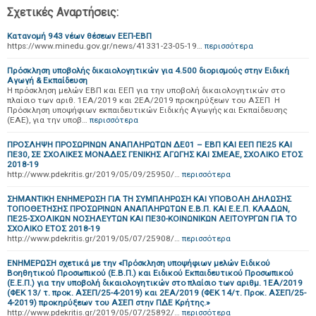
Σχετικές Αναρτήσεις:
Κατανομή 943 νέων θέσεων ΕΕΠ-ΕΒΠ
https://www.minedu.gov.gr/news/41331-23-05-19…
περισσότερα
Πρόσκληση υποβολής δικαιολογητικών για 4.500 διορισμούς στην Ειδική
Αγωγή & Εκπαίδευση
Η πρόσκληση μελών ΕΒΠ και ΕΕΠ για την υποβολή δικαιολογητικών στο
πλαίσιο των αριθ. 1ΕΑ/2019 και 2ΕΑ/2019 προκηρύξεων του ΑΣΕΠ Η
Πρόσκληση υποψήφιων εκπαιδευτικών Ειδικής Αγωγής και Εκπαίδευσης
(ΕΑΕ), για την υποβ…
περισσότερα
ΠΡΟΣΛΗΨΗ ΠΡΟΣΩΡΙΝΩΝ ΑΝΑΠΛΗΡΩΤΩΝ ΔΕ01 – ΕΒΠ ΚΑΙ ΕΕΠ ΠΕ25 KAI
ΠΕ30, ΣΕ ΣΧΟΛΙΚΕΣ ΜΟΝΑΔΕΣ ΓΕΝΙΚΗΣ ΑΓΩΓΗΣ ΚΑΙ ΣΜΕΑΕ, ΣΧΟΛΙΚΟ ΕΤΟΣ
2018-19
http://www.pdekritis.gr/2019/05/09/25950/…
περισσότερα
ΣΗΜΑΝΤΙΚΗ ΕΝΗΜΕΡΩΣΗ ΓΙΑ TH ΣΥΜΠΛΗΡΩΣΗ ΚΑΙ ΥΠΟΒΟΛΗ ΔΗΛΩΣΗΣ
ΤΟΠΟΘΕΤΗΣΗΣ ΠΡΟΣΩΡΙΝΩΝ ΑΝΑΠΛΗΡΩΤΩΝ Ε.Β.Π. ΚΑΙ Ε.Ε.Π. ΚΛΑΔΩΝ,
ΠΕ25-ΣΧΟΛΙΚΩΝ ΝΟΣΗΛΕΥΤΩΝ ΚΑΙ ΠΕ30-ΚΟΙΝΩΝΙΚΩΝ ΛΕΙΤΟΥΡΓΩΝ ΓΙΑ ΤΟ
ΣΧΟΛΙΚΟ ΕΤΟΣ 2018-19
http://www.pdekritis.gr/2019/05/07/25908/…
περισσότερα
ΕΝΗΜΕΡΩΣΗ σχετικά με την «Πρόσκληση υποψήφιων μελών Ειδικού
Βοηθητικού Προσωπικού (Ε.Β.Π.) και Ειδικού Εκπαιδευτικού Προσωπικού
(Ε.Ε.Π.) για την υποβολή δικαιολογητικών στο πλαίσιο των αριθμ. 1ΕΑ/2019
(ΦΕΚ 13/ τ. προκ. ΑΣΕΠ/25-4-2019) και 2ΕΑ/2019 (ΦΕΚ 14/τ. Προκ. ΑΣΕΠ/25-
4-2019) προκηρύξεων του ΑΣΕΠ στην ΠΔΕ Κρήτης.»
http://www.pdekritis.gr/2019/05/07/25892/…
περισσότερα