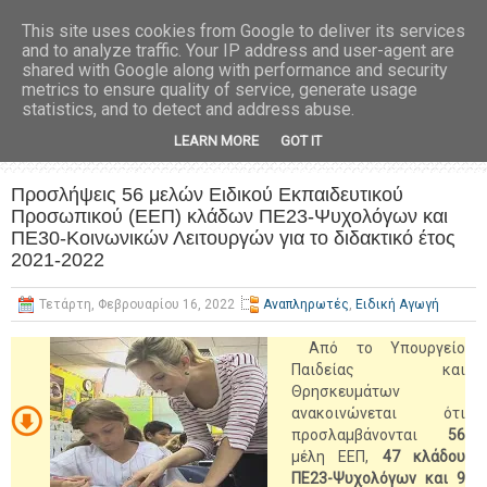
This site uses cookies from Google to deliver its services
and to analyze traffic. Your IP address and user-agent are
shared with Google along with performance and security
metrics to ensure quality of service, generate usage
statistics, and to detect and address abuse.
LEARN MORE
GOT IT
Προσλήψεις 56 μελών Ειδικού Εκπαιδευτικού
Προσωπικού (ΕΕΠ) κλάδων ΠΕ23-Ψυχολόγων και
ΠΕ30-Κοινωνικών Λειτουργών για το διδακτικό έτος
2021-2022
Τετάρτη, Φεβρουαρίου 16, 2022
Αναπληρωτές
,
Ειδική Αγωγή
Από το Υπουργείο
Παιδείας και
Θρησκευμάτων
ανακοινώνεται ότι
προσλαμβάνονται
56
μέλη ΕΕΠ,
47 κλάδου
ΠΕ23-Ψυχολόγων και 9