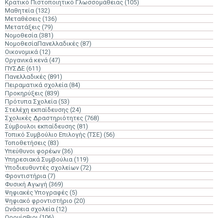
Κρατικό Πιστοποιητικό Γλωσσομάθειας
(105)
Μαθητεία
(132)
Μεταθέσεις
(136)
Μετατάξεις
(79)
Νομοθεσία
(381)
ΝομοθεσίαΠανελλαδικές
(87)
Οικονομικά
(12)
Οργανικά κενά
(47)
ΠΥΣΔΕ
(611)
Πανελλαδικές
(891)
Πειραματικά σχολεία
(84)
Προκηρύξεις
(839)
Πρότυπα Σχολεία
(53)
Στελέχη εκπαίδευσης
(24)
Σχολικές Δραστηριότητες
(768)
Σύμβουλοι εκπαίδευσης
(81)
Τοπικό Συμβούλιο Επιλογής (ΤΣΕ)
(56)
Τοποθετήσεις
(83)
Υπεύθυνοι φορέων
(36)
Υπηρεσιακά Συμβούλια
(119)
Υποδιευθυντές σχολείων
(72)
Φροντιστήρια
(7)
Φυσική Αγωγή
(369)
Ψηφιακές Υπογραφές
(5)
Ψηφιακό φροντιστήριο
(20)
Ωνάσεια σχολεία
(12)
Ωρομίσθιοι
(106)