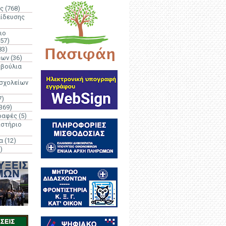
ς
(768)
αίδευσης
ιο
(57)
83)
έων
(36)
μβούλια
 σχολείων
7)
369)
ραφές
(5)
ιστήριο
α
(12)
)