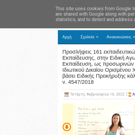
This site uses cookies from Google to 
are shared with Google along with per
statistics, and to detect and address
»
»
Αρχή
Σχολεία
Ανακοινώσεις
Προσλήψεις 161 εκπαιδευτικώ
Εκπαίδευσης, στην Ειδική Αγω
Εκπαίδευση, ως προσωρινών 
Ιδιωτικού Δικαίου Ορισμένου Χ
βάσει Ειδικής Προκήρυξης κά
ν. 4547/2018
Τετάρτη, Φεβρουαρίου 16, 2022
Α