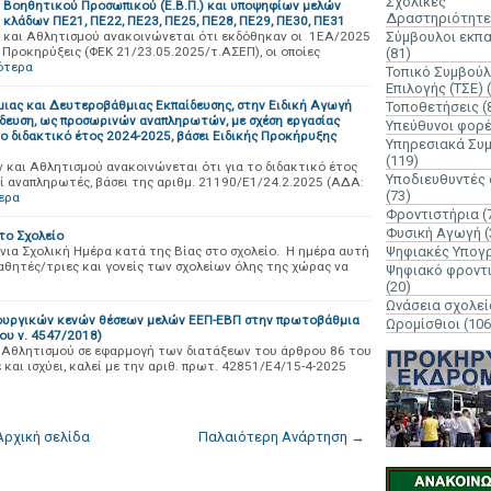
Σχολικές
 Βοηθητικού Προσωπικού (Ε.Β.Π.) και υποψηφίων μελών
Δραστηριότητε
 κλάδων ΠΕ21, ΠΕ22, ΠΕ23, ΠΕ25, ΠΕ28, ΠΕ29, ΠΕ30, ΠΕ31
 και Αθλητισμού ανακοινώνεται ότι εκδόθηκαν οι 1ΕΑ/2025
Σύμβουλοι εκπ
Προκηρύξεις (ΦΕΚ 21/23.05.2025/τ.ΑΣΕΠ), οι οποίες
(81)
ότερα
Τοπικό Συμβούλ
Επιλογής (ΤΣΕ)
ας και Δευτεροβάθμιας Εκπαίδευσης, στην Ειδική Αγωγή
Τοποθετήσεις
(
ίδευση, ως προσωρινών αναπληρωτών, με σχέση εργασίας
Υπεύθυνοι φορ
το διδακτικό έτος 2024-2025, βάσει Ειδικής Προκήρυξης
Υπηρεσιακά Συ
(119)
 και Αθλητισμού ανακοινώνεται ότι για το διδακτικό έτος
Υποδιευθυντές
 αναπληρωτές, βάσει της αριθμ. 21190/Ε1/24.2.2025 (ΑΔΑ:
(73)
ερα
Φροντιστήρια
(
Φυσική Αγωγή
(
το Σχολείο
ια Σχολική Ημέρα κατά της Βίας στο σχολείο. Η ημέρα αυτή
Ψηφιακές Υπογ
μαθητές/τριες και γονείς των σχολείων όλης της χώρας να
Ψηφιακό φροντ
(20)
Ωνάσεια σχολεί
ιτουργικών κενών θέσεων μελών ΕΕΠ-ΕΒΠ στην πρωτοβάθμια
Ωρομίσθιοι
(106
ου ν. 4547/2018)
 Αθλητισμού σε εφαρμογή των διατάξεων του άρθρου 86 του
 και ισχύει, καλεί με την αριθ. πρωτ. 42851/Ε4/15-4-2025
Αρχική σελίδα
Παλαιότερη Ανάρτηση →