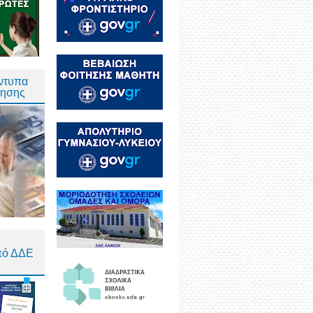
Έντυπα
τησης
πό ΔΔΕ