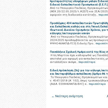
προτεραιότητας υποψήφιων μελών Ειδικού
Ειδικού Εκπαιδευτικού Προσωπικού (Ε.Ε.Π.)
Από το Υπουργείο Παιδείας, Θρησκευμάτων
(ΦΕΚ 20/22.05.2025/τ.ΑΣΕΠ) και 2ΕΑ/2025 
αφορούν στη διαδικασία κατάταξη…
περισσ
Προσλήψεις 434 εκπαιδευτικών Πρωτοβάθμι
και Εκπαίδευση καθώς και στη Γενική Εκπα
Ιδιωτικού Δικαίου Ορισμένου Χρόνου, για 
κάλυψης λειτουργικών κενών
Από το Υπουργείο Παιδείας, Θρησκευμάτων
2024-2025 προσλαμβάνονται ως προσωρινοί
ΨΨΗΟ46ΝΚΠΔ-ΠΞ3) Ειδικής Προ…
περισσότ
Πανελλήνια Σχολική Ημέρα κατά της Βίας σ
Η 6η Μαρτίου έχει καθιερωθεί ως Πανελλήν
αποτελεί μια αφορμή για εκπαιδευτικούς, 
ανταλλάξουν σκέψε…
περισσότερα
Ειδική πρόσκληση (3η) για την κάλυψη λε
και δευτεροβάθμια εκπαίδευση (άρθρο 86 τ
Το Υπουργείο Παιδείας, Θρησκευμάτων και
ν. 4547/2018 (Α΄ 102), όπως τροποποιήθηκε
(ΑΔΑ: Ε0ΧΦ46ΝΚΠΔ-ΒΗΞ) ε…
περισσότερα
← Νεότερη ανάρτηση