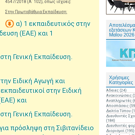
4547/2018 (Α΄ 102), όπως ισχύει]:
Στην Πρωτοβάθμια Εκπαίδευση:
α) 1 εκπαιδευτικός στην
Αποτελέσμα
εξετάσεων 
δευση (ΕΑΕ) και 1
Μαΐου 2026
 στη Γενική Εκπαίδευση.
Χρήσιμες
στην Ειδική Αγωγή και
Κατηγορίες
 εκπαιδευτικοί στην Ειδική
Άδειες
(24)
Ανακοινώσεις
(
(ΕΑΕ) και
Αναπληρωτές
(
Αποσπάσεις
(59
Δελτία Τύπου
(
ί στη Γενική Εκπαίδευση.
Διευθυντές Σχ
(184)
Διευθυντές φο
για πρόσληψη στη Σιβιτανίδειο
Διορισμοί
(195)