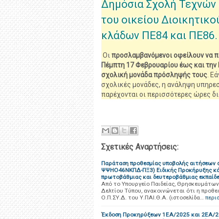
Δημόσια Σχολή Τεχνών
του οικείου Διοικητικ
κλάδων ΠΕ84 και ΠΕ86.
Οι
προσλαμβανόμενοι οφείλουν να π
Πέμπτη 17 Φεβρουαρίου έως και την
σχολική μονάδα πρόσληψής τους
. Ε
σχολικές μονάδες, η ανάληψη υπηρε
παρέχονται οι περισσότερες ώρες δ
Σχετικές Αναρτήσεις:
Παράταση προθεσμίας υποβολής αιτήσεων σ
ΨΨΗΟ46ΝΚΠΔ-ΠΞ3) Ειδικής Προκήρυξης κάλ
πρωτοβάθμιας και δευτεροβάθμιας εκπαίδε
Από το Υπουργείο Παιδείας, Θρησκευμάτων 
Δελτίου Τύπου, ανακοινώνεται ότι η προθε
Ο.Π.ΣΥ.Δ. του Υ.ΠΑΙ.Θ.Α. (ιστοσελίδα…
περι
Έκδοση Προκηρύξεων 1ΕΑ/2025 και 2ΕΑ/202