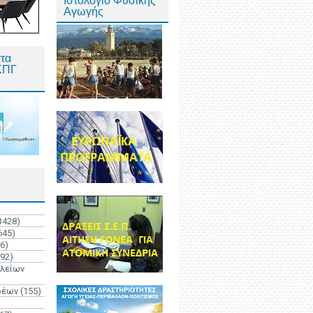
Ιστολόγιο Φυσικής
Αγωγής
τα
ΚΠΓ
3428)
645)
6)
192)
ολείων
ρέων
(155)