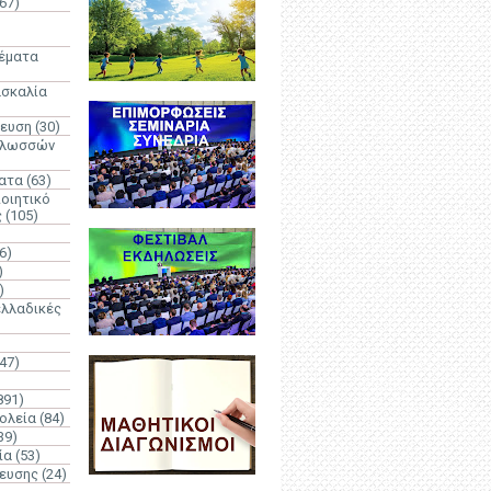
67)
)
Θέματα
ασκαλία
δευση
(30)
γλωσσών
ατα
(63)
οιητικό
ς
(105)
6)
)
)
λλαδικές
(47)
891)
ολεία
(84)
39)
ία
(53)
δευσης
(24)