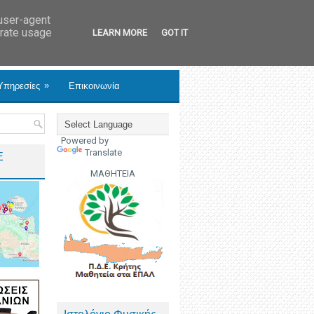
 user-agent
erate usage
LEARN MORE
GOT IT
»
Υπηρεσίες
Επικοινωνία
Powered by
Translate
Ε
ΜΑΘΗΤΕΙΑ