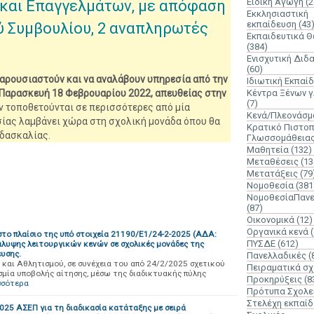
Ειδική Αγωγή
(2
 και Επαγγελμάτων, με απόφαση
Εκκλησιαστική
εκπαίδευση
(43
ού Συμβουλίου, 2 αναπληρωτές
Εκπαιδευτικά 
(384)
Ενισχυτική Διδ
(60)
αρουσιαστούν και να αναλάβουν υπηρεσία από την
Ιδιωτική Εκπαί
 Παρασκευή 18 Φεβρουαρίου 2022, απευθείας στην
Κέντρα Ξένων 
(7)
άν τοποθετούνται σε περισσότερες από μία
Κενά/Πλεονάσμ
σίας λαμβάνει χώρα στη σχολική μονάδα όπου θα
Κρατικό Πιστοπ
ιδασκαλίας.
Γλωσσομάθεια
Μαθητεία
(132)
Μεταθέσεις
(13
Μετατάξεις
(79
Νομοθεσία
(381
ΝομοθεσίαΠανε
(87)
Οικονομικά
(12)
Οργανικά κενά
το πλαίσιο της υπό στοιχεία 21190/Ε1/24-2-2025 (ΑΔΑ:
ΠΥΣΔΕ
(612)
υψης λειτουργικών κενών σε σχολικές μονάδες της
υσης.
Πανελλαδικές
(
και Αθλητισμού, σε συνέχεια του από 24/2/2025 σχετικού
Πειραματικά σχ
σμία υποβολής αίτησης, μέσω της διαδικτυακής πύλης
Προκηρύξεις
(8
σσότερα
Πρότυπα Σχολε
Στελέχη εκπαί
5 ΑΣΕΠ για τη διαδικασία κατάταξης με σειρά