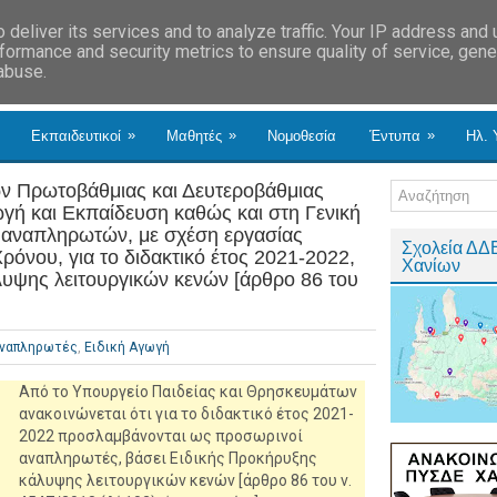
deliver its services and to analyze traffic. Your IP address and
formance and security metrics to ensure quality of service, gen
 abuse.
»
»
»
Εκπαιδευτικοί
Μαθητές
Νομοθεσία
Έντυπα
Ηλ. 
ν Πρωτοβάθμιας και Δευτεροβάθμιας
γή και Εκπαίδευση καθώς και στη Γενική
αναπληρωτών, με σχέση εργασίας
Σχολεία ΔΔ
ρόνου, για το διδακτικό έτος 2021-2022,
Χανίων
λυψης λειτουργικών κενών [άρθρο 86 του
ναπληρωτές
,
Ειδική Αγωγή
Από το Υπουργείο Παιδείας και Θρησκευμάτων
ανακοινώνεται ότι για το διδακτικό έτος 2021-
2022 προσλαμβάνονται ως προσωρινοί
αναπληρωτές, βάσει Ειδικής Προκήρυξης
κάλυψης λειτουργικών κενών [άρθρο 86 του ν.