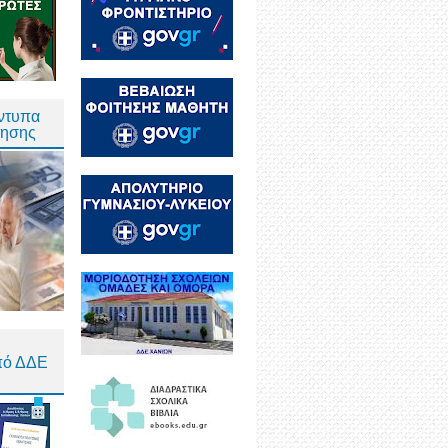
Έντυπα
τησης
πό ΔΔΕ