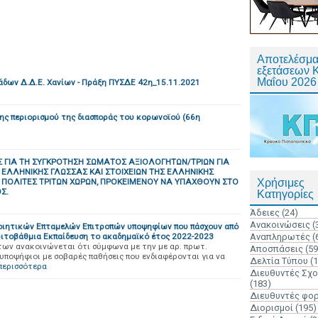
Αποτελέσμα
εξετάσεων 
Μαΐου 2026
δων Δ.Δ.Ε. Χανίων - Πράξη ΠΥΣΔΕ 42η_15.11.2021
κης περιορισμού της διασποράς του κορωνοϊού (66η
ΓΙΑ ΤΗ ΣΥΓΚΡΟΤΗΣΗ ΣΩΜΑΤΟΣ ΑΞΙΟΛΟΓΗΤΩΝ/ΤΡΙΩΝ ΓΙΑ
Σ ΕΛΛΗΝΙΚΗΣ ΓΛΩΣΣΑΣ ΚΑΙ ΣΤΟΙΧΕΙΩΝ ΤΗΣ ΕΛΛΗΝΙΚΗΣ
Α ΠΟΛΙΤΕΣ ΤΡΙΤΩΝ ΧΩΡΩΝ, ΠΡΟΚΕΙΜΕΝΟΥ ΝΑ ΥΠΑΧΘΟΥΝ ΣΤΟ
Χρήσιμες
Σ.
Κατηγορίες
Άδειες
(24)
Ανακοινώσεις
(
ποιητικών Επταμελών Επιτροπών υποψηφίων που πάσχουν από
ριτοβάθμια Εκπαίδευση το ακαδημαϊκό έτος 2022-2023
Αναπληρωτές
(
των ανακοινώνεται ότι σύμφωνα με την με αρ. πρωτ.
Αποσπάσεις
(59
υποψήφιοι με σοβαρές παθήσεις που ενδιαφέρονται για να
Δελτία Τύπου
(
περισσότερα
Διευθυντές Σχ
(183)
Διευθυντές φο
Διορισμοί
(195)