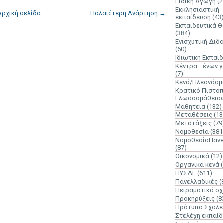
Ειδική Αγωγή
(2
Εκκλησιαστική
Αρχική σελίδα
Παλαιότερη Ανάρτηση →
εκπαίδευση
(43
Εκπαιδευτικά 
(384)
Ενισχυτική Διδ
(60)
Ιδιωτική Εκπαί
Κέντρα Ξένων 
(7)
Κενά/Πλεονάσμ
Κρατικό Πιστοπ
Γλωσσομάθεια
Μαθητεία
(132)
Μεταθέσεις
(13
Μετατάξεις
(79
Νομοθεσία
(381
ΝομοθεσίαΠανε
(87)
Οικονομικά
(12)
Οργανικά κενά
ΠΥΣΔΕ
(611)
Πανελλαδικές
(
Πειραματικά σχ
Προκηρύξεις
(8
Πρότυπα Σχολε
Στελέχη εκπαί