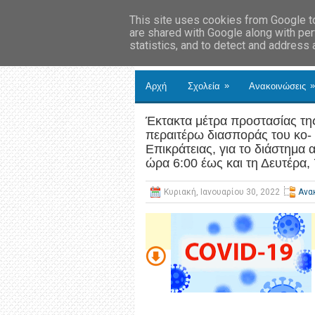
This site uses cookies from Google to 
are shared with Google along with per
statistics, and to detect and address
»
»
Αρχή
Σχολεία
Ανακοινώσεις
Έκτακτα μέτρα προστασίας της
περαιτέρω διασποράς του κο-
Επικράτειας, για το διάστημα 
ώρα 6:00 έως και τη Δευτέρα,
Κυριακή, Ιανουαρίου 30, 2022
Ανα