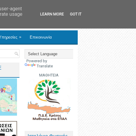
 user-agent
erate usage
LEARN MORE
GOT IT
»
Υπηρεσίες
Επικοινωνία
Powered by
Translate
Ε
ΜΑΘΗΤΕΙΑ