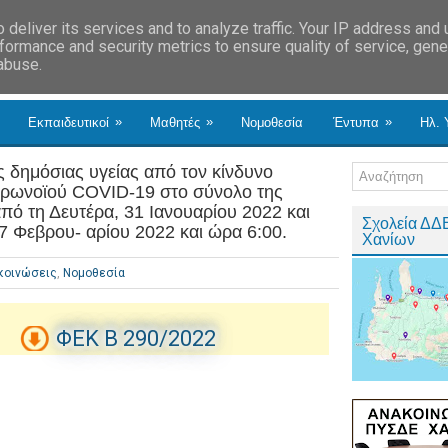
deliver its services and to analyze traffic. Your IP address and
formance and security metrics to ensure quality of service, gen
 abuse.
»
»
»
Εκπαιδευτικοί
Μαθητές
Νομοθεσία
Έντυπα
Ηλ. 
 δημόσιας υγείας από τον κίνδυνο
 ρωνοϊού COVID-19 στο σύνολο της
από τη Δευτέρα, 31 Ιανουαρίου 2022 και
Σχολεία ΔΔ
 7 Φεβρου- αρίου 2022 και ώρα 6:00.
Χανίων
κοινώσεις
,
Νομοθεσία
ΦΕΚ B 290/2022