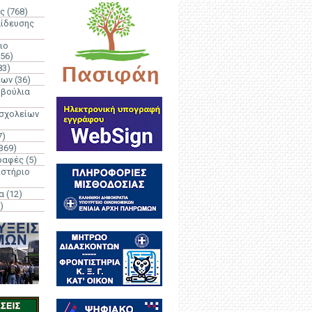
ς
(768)
αίδευσης
ιο
(56)
83)
έων
(36)
μβούλια
 σχολείων
7)
369)
ραφές
(5)
ιστήριο
α
(12)
)