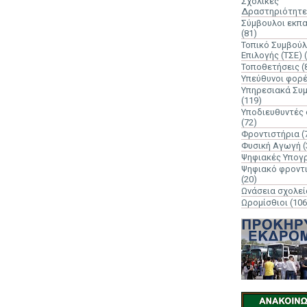
Σχολικές
Δραστηριότητε
Σύμβουλοι εκπ
(81)
Τοπικό Συμβούλ
Επιλογής (ΤΣΕ)
Τοποθετήσεις
(
Υπεύθυνοι φορ
Υπηρεσιακά Συ
(119)
Υποδιευθυντές
(72)
Φροντιστήρια
(
Φυσική Αγωγή
(
Ψηφιακές Υπογ
Ψηφιακό φροντ
(20)
Ωνάσεια σχολεί
Ωρομίσθιοι
(106