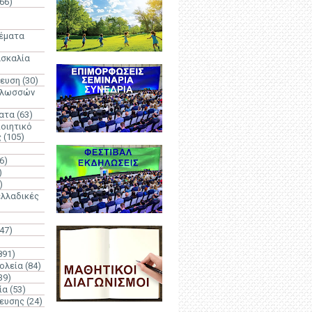
66)
)
Θέματα
ασκαλία
δευση
(30)
γλωσσών
ατα
(63)
οιητικό
ς
(105)
6)
)
)
λλαδικές
(47)
891)
ολεία
(84)
39)
ία
(53)
δευσης
(24)