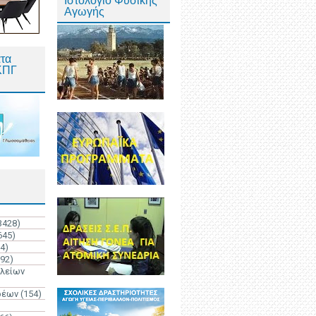
Ιστολόγιο Φυσικής
Αγωγής
τα
ΚΠΓ
3428)
645)
4)
192)
ολείων
ρέων
(154)