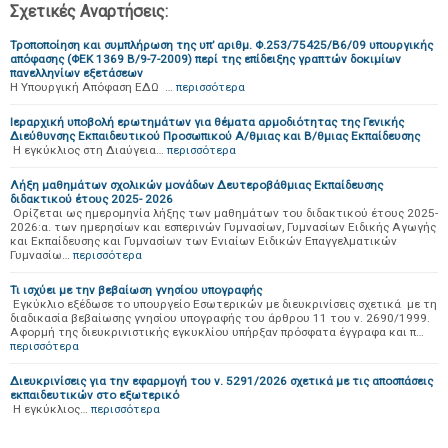
Σχετικές Αναρτήσεις:
Τροποποίηση και συμπλήρωση της υπ’ αριθμ. Φ.253/75425/Β6/09 υπουργικής
απόφασης (ΦΕΚ 1369 Β/9-7-2009) περί της επίδειξης γραπτών δοκιμίων
πανελληνίων εξετάσεων
Η Υπουργική Απόφαση ΕΔΩ …
περισσότερα
Ιεραρχική υποβολή ερωτημάτων για θέματα αρμοδιότητας της Γενικής
Διεύθυνσης Εκπαιδευτικού Προσωπικού Α/θμιας και Β/θμιας Εκπαίδευσης
H εγκύκλιος στη Διαύγεια…
περισσότερα
Λήξη μαθημάτων σχολικών μονάδων Δευτεροβάθμιας Εκπαίδευσης
διδακτικού έτους 2025- 2026
Ορίζεται ως ημερομηνία λήξης των μαθημάτων του διδακτικού έτους 2025-
2026:α. των ημερησίων και εσπερινών Γυμνασίων, Γυμνασίων Ειδικής Αγωγής
και Εκπαίδευσης και Γυμνασίων των Ενιαίων Ειδικών Επαγγελματικών
Γυμνασίω…
περισσότερα
Τι ισχύει με την βεβαίωση γνησίου υπογραφής
Εγκύκλιο εξέδωσε το υπουργείο Εσωτερικών με διευκρινίσεις σχετικά με τη
διαδικασία βεβαίωσης γνησίου υπογραφής του άρθρου 11 του ν. 2690/1999.
Αφορμή της διευκρινιστικής εγκυκλίου υπήρξαν πρόσφατα έγγραφα και π…
περισσότερα
Διευκρινίσεις για την εφαρμογή του ν. 5291/2026 σχετικά με τις αποσπάσεις
εκπαιδευτικών στο εξωτερικό
Η εγκύκλιος…
περισσότερα