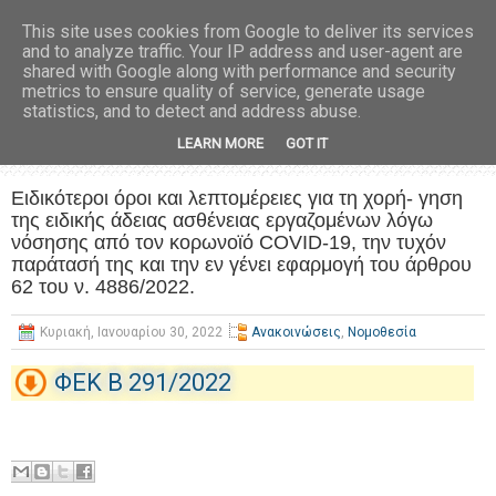
This site uses cookies from Google to deliver its services
and to analyze traffic. Your IP address and user-agent are
shared with Google along with performance and security
metrics to ensure quality of service, generate usage
statistics, and to detect and address abuse.
LEARN MORE
GOT IT
Ειδικότεροι όροι και λεπτομέρειες για τη χορή- γηση
της ειδικής άδειας ασθένειας εργαζομένων λόγω
νόσησης από τον κορωνοϊό COVID-19, την τυχόν
παράτασή της και την εν γένει εφαρμογή του άρθρου
62 του ν. 4886/2022.
Κυριακή, Ιανουαρίου 30, 2022
Ανακοινώσεις
,
Νομοθεσία
ΦΕΚ B 291/2022