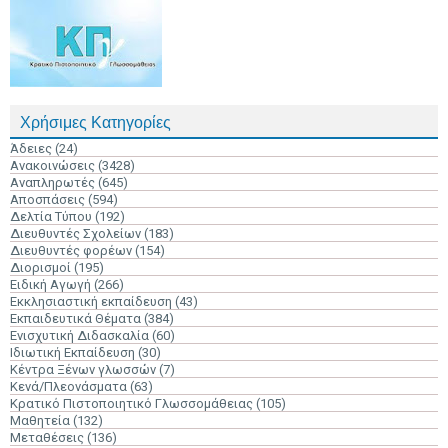
Χρήσιμες Κατηγορίες
Άδειες
(24)
Ανακοινώσεις
(3428)
Αναπληρωτές
(645)
Αποσπάσεις
(594)
Δελτία Τύπου
(192)
Διευθυντές Σχολείων
(183)
Διευθυντές φορέων
(154)
Διορισμοί
(195)
Ειδική Αγωγή
(266)
Εκκλησιαστική εκπαίδευση
(43)
Εκπαιδευτικά Θέματα
(384)
Ενισχυτική Διδασκαλία
(60)
Ιδιωτική Εκπαίδευση
(30)
Κέντρα Ξένων γλωσσών
(7)
Κενά/Πλεονάσματα
(63)
Κρατικό Πιστοποιητικό Γλωσσομάθειας
(105)
Μαθητεία
(132)
Μεταθέσεις
(136)