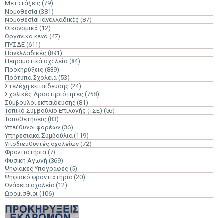
Μετατάξεις
(79)
Νομοθεσία
(381)
ΝομοθεσίαΠανελλαδικές
(87)
Οικονομικά
(12)
Οργανικά κενά
(47)
ΠΥΣΔΕ
(611)
Πανελλαδικές
(891)
Πειραματικά σχολεία
(84)
Προκηρύξεις
(839)
Πρότυπα Σχολεία
(53)
Στελέχη εκπαίδευσης
(24)
Σχολικές Δραστηριότητες
(768)
Σύμβουλοι εκπαίδευσης
(81)
Τοπικό Συμβούλιο Επιλογής (ΤΣΕ)
(56)
Τοποθετήσεις
(83)
Υπεύθυνοι φορέων
(36)
Υπηρεσιακά Συμβούλια
(119)
Υποδιευθυντές σχολείων
(72)
Φροντιστήρια
(7)
Φυσική Αγωγή
(369)
Ψηφιακές Υπογραφές
(5)
Ψηφιακό φροντιστήριο
(20)
Ωνάσεια σχολεία
(12)
Ωρομίσθιοι
(106)