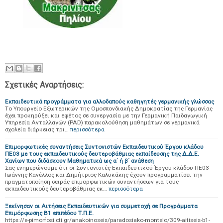
Σχετικές Αναρτήσεις:
Εκπαιδευτικά προγράμματα για αλλοδαπούς καθηγητές γερμανικής γλώσσας
Tο Υπουργείο Εξωτερικών της Ομοσπονδιακής Δημοκρατίας της Γερμανίας
έχει προκηρύξει και εφέτος σε συνεργασία με την Γερμανική Παιδαγωγική
Υπηρεσία Ανταλλαγών (PAD) παρακολούθηση μαθημάτων σε γερμανικά
σχολεία διάρκειας τρι…
περισσότερα
Επιμορφωτικές συναντήσεις Συντονιστών Εκπαιδευτικού Έργου κλάδου
ΠΕ03 με τους εκπαιδευτικούς δευτεροβάθμιας εκπαίδευσης της Δ.Δ.Ε.
Χανίων που διδάσκουν Μαθηματικά ως α΄ ή β΄ ανάθεση
Σας ενημερώνουμε ότι οι Συντονιστές Εκπαιδευτικού Έργου κλάδου ΠΕ03
Ιωάννης Κανέλλος και Δημήτριος Καλυκάκης έχουν προγραμματίσει την
πραγματοποίηση σειράς επιμορφωτικών συναντήσεων για τους
εκπαιδευτικούς δευτεροβάθμιας εκ…
περισσότερα
Ξεκίνησαν οι Αιτήσεις Εκπαιδευτικών για συμμετοχή σε Προγράμματα
Επιμόρφωσης Β1 επιπέδου Τ.Π.Ε.
https://e-pimorfosi.cti.gr/anakoinoseis/paradosiako-montelo/309-aitiseis-b1-