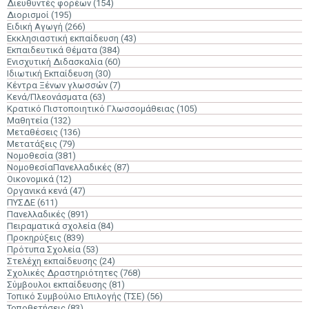
Διευθυντές φορέων
(154)
Διορισμοί
(195)
Ειδική Αγωγή
(266)
Εκκλησιαστική εκπαίδευση
(43)
Εκπαιδευτικά Θέματα
(384)
Ενισχυτική Διδασκαλία
(60)
Ιδιωτική Εκπαίδευση
(30)
Κέντρα Ξένων γλωσσών
(7)
Κενά/Πλεονάσματα
(63)
Κρατικό Πιστοποιητικό Γλωσσομάθειας
(105)
Μαθητεία
(132)
Μεταθέσεις
(136)
Μετατάξεις
(79)
Νομοθεσία
(381)
ΝομοθεσίαΠανελλαδικές
(87)
Οικονομικά
(12)
Οργανικά κενά
(47)
ΠΥΣΔΕ
(611)
Πανελλαδικές
(891)
Πειραματικά σχολεία
(84)
Προκηρύξεις
(839)
Πρότυπα Σχολεία
(53)
Στελέχη εκπαίδευσης
(24)
Σχολικές Δραστηριότητες
(768)
Σύμβουλοι εκπαίδευσης
(81)
Τοπικό Συμβούλιο Επιλογής (ΤΣΕ)
(56)
Τοποθετήσεις
(83)