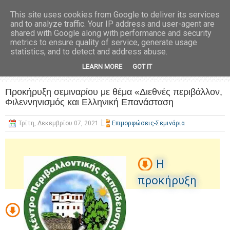
This site uses cookies from Google to deliver its services
and to analyze traffic. Your IP address and user-agent are
shared with Google along with performance and security
metrics to ensure quality of service, generate usage
statistics, and to detect and address abuse.
LEARN MORE
GOT IT
Προκήρυξη σεμιναρίου με θέμα «Διεθνές περιβάλλον,
Φιλεννηνισμός και Ελληνική Επανάσταση
Τρίτη, Δεκεμβρίου 07, 2021
Επιμορφώσεις-Σεμινάρια
Η
προκήρυξη