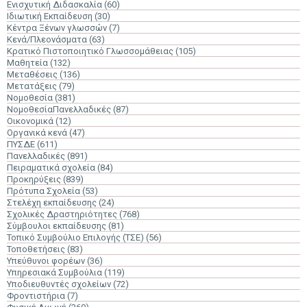
Ενισχυτική Διδασκαλία
(60)
Ιδιωτική Εκπαίδευση
(30)
Κέντρα Ξένων γλωσσών
(7)
Κενά/Πλεονάσματα
(63)
Κρατικό Πιστοποιητικό Γλωσσομάθειας
(105)
Μαθητεία
(132)
Μεταθέσεις
(136)
Μετατάξεις
(79)
Νομοθεσία
(381)
ΝομοθεσίαΠανελλαδικές
(87)
Οικονομικά
(12)
Οργανικά κενά
(47)
ΠΥΣΔΕ
(611)
Πανελλαδικές
(891)
Πειραματικά σχολεία
(84)
Προκηρύξεις
(839)
Πρότυπα Σχολεία
(53)
Στελέχη εκπαίδευσης
(24)
Σχολικές Δραστηριότητες
(768)
Σύμβουλοι εκπαίδευσης
(81)
Τοπικό Συμβούλιο Επιλογής (ΤΣΕ)
(56)
Τοποθετήσεις
(83)
Υπεύθυνοι φορέων
(36)
Υπηρεσιακά Συμβούλια
(119)
Υποδιευθυντές σχολείων
(72)
Φροντιστήρια
(7)