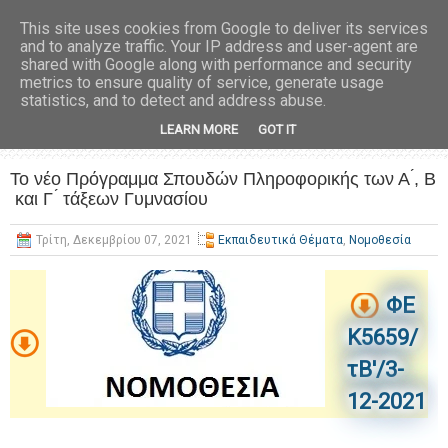
This site uses cookies from Google to deliver its services
and to analyze traffic. Your IP address and user-agent are
shared with Google along with performance and security
metrics to ensure quality of service, generate usage
statistics, and to detect and address abuse.
LEARN MORE
GOT IT
Το νέο Πρόγραμμα Σπουδών Πληροφορικής των Α ́, Β
́ και Γ ́ τάξεων Γυμνασίου
Τρίτη, Δεκεμβρίου 07, 2021
Εκπαιδευτικά Θέματα
,
Νομοθεσία
ΦΕ
Κ5659/
τΒ'/3-
12-2021