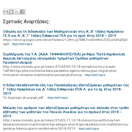
Σχετικές Αναρτήσεις:
Οδηγίες για τη διδασκαλία των Μαθηματικών στις Α΄, Β΄ τάξεις Ημερήσιου
ΓΕ.Λ και Α΄, Β΄, Γ΄ τάξεις Εσπερινού ΓΕΛ για το σχολ. έτος 2018 – 2019
https://drive.google.com/drive/folders/12PmJyTMB7neSmfKmZVGszGlHaRjDI
opd…
περισσότερα
Συμπλήρωση της Υ.Α. (ΑΔΑ: 7ΑΦΦ4653ΠΣ-Π5Α) με θέμα: "Κατά παρέκκλιση
έγκριση λειτουργίας ολιγομελών τμημάτων Ομάδων μαθημάτων
Προσανατολισμού
http://www.minedu.gov.gr/news/37544-05-10-18-symplirosi-tis-y-a-ada-
7aff4653ps-p5a-me-thema-kata-parekklisi-egkrisi-leitourgias-oligomelon-
tmimaton-omadon-mathimaton-prosanatolismoy…
περισσότερα
H διδακτέα-εξεταστέα ύλη των Πανελλαδικώς εξεταζόμενων μαθημάτων της
Γ΄ τάξης Ημερήσιων και Δ΄ τάξης Εσπερινών ΕΠΑ.Λ. για το σχ. έτος 2018-
2019
Το έγγραφο σε μορφή pdf …
περισσότερα
Μείωση του αριθμού των εξεταζόμενων μαθημάτων και αλλαγές στον τρόπο
εξέτασης των μαθητών του Γενικού Λυκείου για το σχολικό έτος 2018 –
2019
http://www.minedu.gov.gr/news/37655-11-10-18-meiosi-tou-arithmoy-ton-
eksetazomenon-mathimaton-kai-allages-ston-tropo-eksetasis-ton-mathiton-tou-
genikoy-lykeiou-gia-to-sxoliko-etos-2018-2019…
περισσότερα