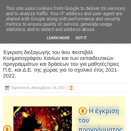
This site uses cookies from Google to deliver its services
and to analyze traffic. Your IP address and user-agent are
shared with Google along with performance and security
metrics to ensure quality of service, generate usage
statistics, and to detect and address abuse.
LEARN MORE
GOT IT
Έγκριση διεξαγωγής του 9ου Φεστιβάλ
Κινηματογράφου Χανίων και των εκπαιδευτικών
προγραμμάτων και δράσεων του για μαθητές/τριες
Π.Ε. και Δ.Ε. της χώρας για το σχολικό έτος 2021-
2022.
Παρασκευή, Δεκεμβρίου 24, 2021
H έγκριση
του
προγράμματος