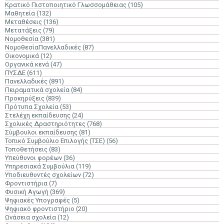
Κρατικό Πιστοποιητικό Γλωσσομάθειας
(105)
Μαθητεία
(132)
Μεταθέσεις
(136)
Μετατάξεις
(79)
Νομοθεσία
(381)
ΝομοθεσίαΠανελλαδικές
(87)
Οικονομικά
(12)
Οργανικά κενά
(47)
ΠΥΣΔΕ
(611)
Πανελλαδικές
(891)
Πειραματικά σχολεία
(84)
Προκηρύξεις
(839)
Πρότυπα Σχολεία
(53)
Στελέχη εκπαίδευσης
(24)
Σχολικές Δραστηριότητες
(768)
Σύμβουλοι εκπαίδευσης
(81)
Τοπικό Συμβούλιο Επιλογής (ΤΣΕ)
(56)
Τοποθετήσεις
(83)
Υπεύθυνοι φορέων
(36)
Υπηρεσιακά Συμβούλια
(119)
Υποδιευθυντές σχολείων
(72)
Φροντιστήρια
(7)
Φυσική Αγωγή
(369)
Ψηφιακές Υπογραφές
(5)
Ψηφιακό φροντιστήριο
(20)
Ωνάσεια σχολεία
(12)