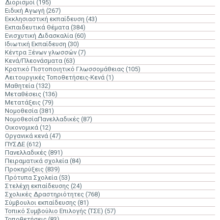
Διορισμοί
(195)
Ειδική Αγωγή
(267)
Εκκλησιαστική εκπαίδευση
(43)
Εκπαιδευτικά Θέματα
(384)
Ενισχυτική Διδασκαλία
(60)
Ιδιωτική Εκπαίδευση
(30)
Κέντρα Ξένων γλωσσών
(7)
Κενά/Πλεονάσματα
(63)
Κρατικό Πιστοποιητικό Γλωσσομάθειας
(105)
Λειτουργικές Τοποθετήσεις-Κενά
(1)
Μαθητεία
(132)
Μεταθέσεις
(136)
Μετατάξεις
(79)
Νομοθεσία
(381)
ΝομοθεσίαΠανελλαδικές
(87)
Οικονομικά
(12)
Οργανικά κενά
(47)
ΠΥΣΔΕ
(612)
Πανελλαδικές
(891)
Πειραματικά σχολεία
(84)
Προκηρύξεις
(839)
Πρότυπα Σχολεία
(53)
Στελέχη εκπαίδευσης
(24)
Σχολικές Δραστηριότητες
(768)
Σύμβουλοι εκπαίδευσης
(81)
Τοπικό Συμβούλιο Επιλογής (ΤΣΕ)
(57)
Τοποθετήσεις
(83)