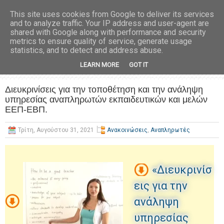
This site uses cookies from Google to deliver its services
and to analyze traffic. Your IP address and user-agent are
shared with Google along with performance and security
metrics to ensure quality of service, generate usage
statistics, and to detect and address abuse.
LEARN MORE
GOT IT
Διευκρινίσεις για την τοποθέτηση και την ανάληψη
υπηρεσίας αναπληρωτών εκπαιδευτικών και μελών
ΕΕΠ-ΕΒΠ.
Τρίτη, Αυγούστου 31, 2021
Ανακοινώσεις
,
Αναπληρωτές
«Διευκρινίσ
εις για την
ανάληψη
υπηρεσίας