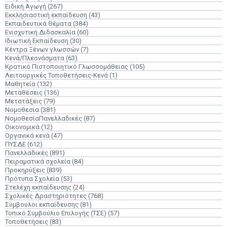
Ειδική Αγωγή
(267)
Εκκλησιαστική εκπαίδευση
(43)
Εκπαιδευτικά Θέματα
(384)
Ενισχυτική Διδασκαλία
(60)
Ιδιωτική Εκπαίδευση
(30)
Κέντρα Ξένων γλωσσών
(7)
Κενά/Πλεονάσματα
(63)
Κρατικό Πιστοποιητικό Γλωσσομάθειας
(105)
Λειτουργικές Τοποθετήσεις-Κενά
(1)
Μαθητεία
(132)
Μεταθέσεις
(136)
Μετατάξεις
(79)
Νομοθεσία
(381)
ΝομοθεσίαΠανελλαδικές
(87)
Οικονομικά
(12)
Οργανικά κενά
(47)
ΠΥΣΔΕ
(612)
Πανελλαδικές
(891)
Πειραματικά σχολεία
(84)
Προκηρύξεις
(839)
Πρότυπα Σχολεία
(53)
Στελέχη εκπαίδευσης
(24)
Σχολικές Δραστηριότητες
(768)
Σύμβουλοι εκπαίδευσης
(81)
Τοπικό Συμβούλιο Επιλογής (ΤΣΕ)
(57)
Τοποθετήσεις
(83)