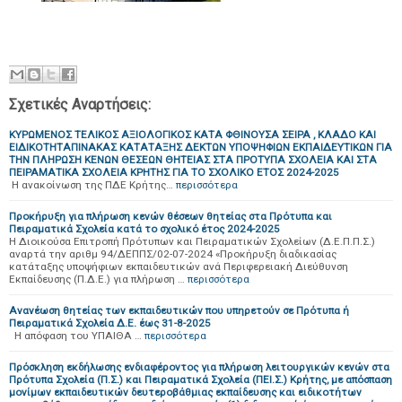
Σχετικές Αναρτήσεις:
ΚΥΡΩΜΕΝΟΣ ΤΕΛΙΚΟΣ ΑΞΙΟΛΟΓΙΚΟΣ ΚΑΤΑ ΦΘΙΝΟΥΣΑ ΣΕΙΡΑ , ΚΛΑΔΟ ΚΑΙ
ΕΙΔΙΚΟΤΗΤΑΠΙΝΑΚΑΣ ΚΑΤΑΤΑΞΗΣ ΔΕΚΤΩΝ ΥΠΟΨΗΦΙΩΝ ΕΚΠΑΙΔΕΥΤΙΚΩΝ ΓΙΑ
ΤΗΝ ΠΛΗΡΩΣΗ ΚΕΝΩΝ ΘΕΣΕΩΝ ΘΗΤΕΙΑΣ ΣΤΑ ΠΡΟΤΥΠΑ ΣΧΟΛΕΙΑ ΚΑΙ ΣΤΑ
ΠΕΙΡΑΜΑΤΙΚΑ ΣΧΟΛΕΙΑ ΚΡΗΤΗΣ ΓΙΑ ΤΟ ΣΧΟΛΙΚΟ ΕΤΟΣ 2024-2025
Η ανακοίνωση της ΠΔΕ Κρήτης…
περισσότερα
Προκήρυξη για πλήρωση κενών θέσεων θητείας στα Πρότυπα και
Πειραματικά Σχολεία κατά το σχολικό έτος 2024-2025
Η Διοικούσα Επιτροπή Πρότυπων και Πειραματικών Σχολείων (Δ.Ε.Π.Π.Σ.)
αναρτά την αριθμ 94/ΔΕΠΠΣ/02-07-2024 «Προκήρυξη διαδικασίας
κατάταξης υποψήφιων εκπαιδευτικών ανά Περιφερειακή Διεύθυνση
Εκπαίδευσης (Π.Δ.Ε.) για πλήρωση …
περισσότερα
Ανανέωση θητείας των εκπαιδευτικών που υπηρετούν σε Πρότυπα ή
Πειραματικά Σχολεία Δ.Ε. έως 31-8-2025
Η απόφαση του ΥΠΑΙΘΑ …
περισσότερα
Πρόσκληση εκδήλωσης ενδιαφέροντος για πλήρωση λειτουργικών κενών στα
Πρότυπα Σχολεία (Π.Σ.) και Πειραματικά Σχολεία (ΠΕΙ.Σ.) Κρήτης, με απόσπαση
μονίμων εκπαιδευτικών δευτεροβάθμιας εκπαίδευσης και ειδικοτήτων