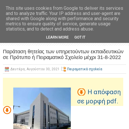
This site uses cookies from Google to deliver its services
and to analyze traffic. Your IP address and user-agent are
shared with Google along with performance and security
metrics to ensure quality of service, generate usage
statistics, and to detect and address abuse.
LEARN MORE
GOT IT
Παράταση θητείας των υπηρετούντων εκπαιδευτικών
σε Πρότυπο ή Πειραματικό Σχολείο μέχρι 31-8-2022
Δευτέρα, Αυγούστου 30, 2021
Πειραματικά σχολεία
Η απόφαση
σε μορφή pdf.