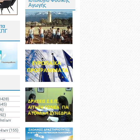
Ιστολόγιο Φυσικής
Αγωγής
τα
ΚΠΓ
3428)
645)
6)
192)
ολείων
ρέων
(155)