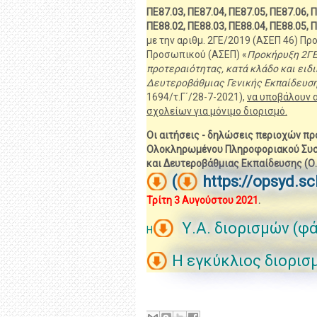
ΠΕ87.03, ΠΕ87.04, ΠΕ87.05, ΠΕ87.06, Π
ΠΕ88.02, ΠΕ88.03, ΠΕ88.04, ΠΕ88.05, 
με την αριθμ. 2ΓΕ/2019 (ΑΣΕΠ 46) Π
Προσωπικού (ΑΣΕΠ) «
Προκήρυξη 2ΓΕ/
προτεραιότητας, κατά κλάδο και ει
Δευτεροβάθμιας Γενικής Εκπαίδευση
1694/τ.Γ΄/28-7-2021),
να υποβάλουν 
σχολείων για μόνιμο διορισμό.
Οι αιτήσεις - δηλώσεις περιοχών π
Ολοκληρωμένου Πληροφοριακού Συσ
και Δευτεροβάθμιας Εκπαίδευσης (Ο.
(
https://opsyd.sc
Τρίτη 3 Αυγούστου 2021
.
Υ.Α. διορισμών (φ
Η
Η εγκύκλιος διορι