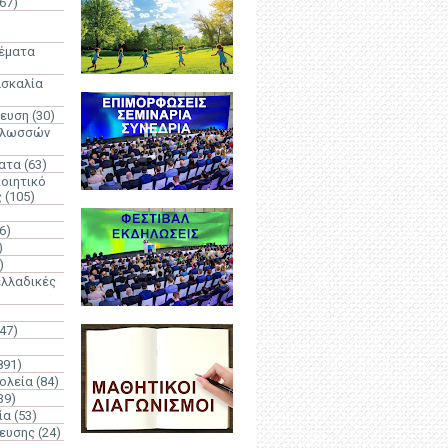
67)
)
Θέματα
ασκαλία
δευση
(30)
γλωσσών
ατα
(63)
οιητικό
ς
(105)
6)
)
)
λλαδικές
(47)
891)
ολεία
(84)
39)
ία
(53)
δευσης
(24)