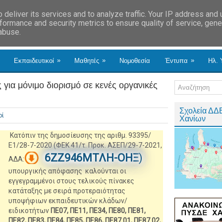
deliver its services and to analyze traffic. Your IP address and
formance and security metrics to ensure quality of service, gen
 abuse.
»
»
»
Εκπαιδευτικοί
Μαθητές
Νομοθεσία
Έντυπα
Ηλ. 
ια μόνιμο διορισμό σε κενές οργανικές
Σχολεία ΔΔ
οί
Χανίων
Κατόπιν της δημοσίευσης της αριθμ. 93395/
Ε1/28-7-2020 (ΦΕΚ 41/τ. Προκ. ΑΣΕΠ/29-7-2021,
6ΖΖ946ΜΤΛΗ-ΟΗΞ
)
ΑΔΑ:
υπουργικής απόφασης καλούνται οι
εγγεγραμμένοι στους τελικούς πίνακες
κατάταξης με σειρά προτεραιότητας
υποψήφιων εκπαιδευτικών κλάδων/
ειδικοτήτων
ΠΕ07, ΠΕ11, ΠΕ34, ΠΕ80, ΠΕ81,
ΠΕ82, ΠΕ83, ΠΕ84, ΠΕ85, ΠΕ86, ΠΕ87.01, ΠΕ87.02,