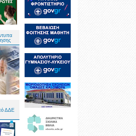
Έντυπα
τησης
πό ΔΔΕ