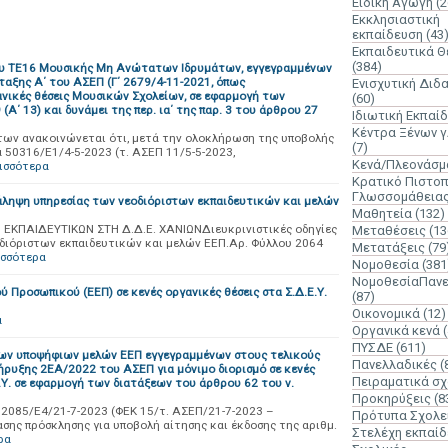
Ειδική Αγωγή
(2
Εκκλησιαστική
εκπαίδευση
(43
Εκπαιδευτικά 
(384)
δου ΤΕ16 Μουσικής Μη Ανώτατων Ιδρυμάτων, εγγεγραμμένων
ταξης Α΄ του ΑΣΕΠ (Γ΄ 2679/4-11-2021, όπως
Ενισχυτική Διδ
ανικές θέσεις Μουσικών Σχολείων, σε εφαρμογή των
(60)
Α΄ 13) και δυνάμει της περ. ια΄ της παρ. 3 του άρθρου 27
Ιδιωτική Εκπαί
Κέντρα Ξένων 
των ανακοινώνεται ότι, μετά την ολοκλήρωση της υποβολής
(7)
α 50316/Ε1/4-5-2023 (τ. ΑΣΕΠ 11/5-5-2023,
Κενά/Πλεονάσμ
ισσότερα
Κρατικό Πιστοπ
Γλωσσομάθεια
νάληψη υπηρεσίας των νεοδιόριστων εκπαιδευτικών και μελών
Μαθητεία
(132)
ΠΑΙΔΕΥΤΙΚΩΝ ΣΤΗ Δ.Δ.Ε. ΧΑΝΙΩΝΔιευκρινιστικές οδηγίες
Μεταθέσεις
(13
οδιόριστων εκπαιδευτικών και μελών ΕΕΠ.Αρ. Φύλλου 2064
Μετατάξεις
(79
ισσότερα
Νομοθεσία
(381
ΝομοθεσίαΠανε
 Προσωπικού (ΕΕΠ) σε κενές οργανικές θέσεις στα Σ.Δ.Ε.Υ.
(87)
Οικονομικά
(12)
α
Οργανικά κενά
ΠΥΣΔΕ
(611)
εων υποψήφιων μελών ΕΕΠ εγγεγραμμένων στους τελικούς
Πανελλαδικές
(
ήρυξης 2ΕΑ/2022 του ΑΣΕΠ για μόνιμο διορισμό σε κενές
Πειραματικά σχ
Σ.Υ. σε εφαρμογή των διατάξεων του άρθρου 62 του ν.
Προκηρύξεις
(8
82085/Ε4/21-7-2023 (ΦΕΚ 15/τ. ΑΣΕΠ/21-7-2023 –
Πρότυπα Σχολε
ς πρόσκλησης για υποβολή αίτησης και έκδοσης της αριθμ.
Στελέχη εκπαί
ρα