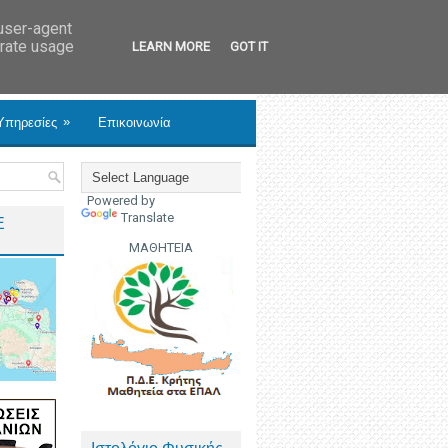
 user-agent
erate usage
LEARN MORE
GOT IT
»
Υπηρεσίες
Επικοινωνία
Powered by
Translate
Ε
ΜΑΘΗΤΕΙΑ