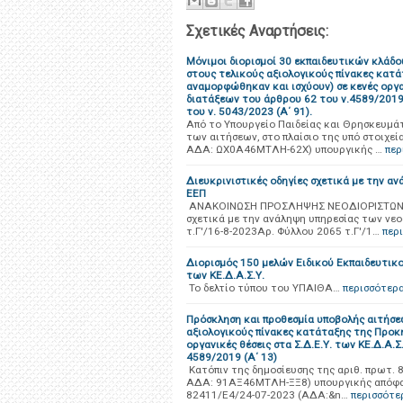
Σχετικές Αναρτήσεις:
Μόνιμοι διορισμοί 30 εκπαιδευτικών κλά
στους τελικούς αξιολογικούς πίνακες κατά
αναμορφώθηκαν και ισχύουν) σε κενές οργ
διατάξεων του άρθρου 62 του ν.4589/2019 (
του ν. 5043/2023 (Α΄ 91).
Από το Υπουργείο Παιδείας και Θρησκευμά
των αιτήσεων, στο πλαίσιο της υπό στοιχεί
ΑΔΑ: ΩΧ0Α46ΜΤΛΗ-62Χ) υπουργικής …
περ
Διευκρινιστικές οδηγίες σχετικά με την α
ΕΕΠ
ΑΝΑΚΟΙΝΩΣΗ ΠΡΟΣΛΗΨΗΣ ΝΕΟΔΙΟΡΙΣΤΩΝ ΕΚ
σχετικά με την ανάληψη υπηρεσίας των νε
τ.Γ'/16-8-2023Αρ. Φύλλου 2065 τ.Γ'/1…
περ
Διορισμός 150 μελών Ειδικού Εκπαιδευτικού
των ΚΕ.Δ.Α.Σ.Υ.
Το δελτίο τύπου του ΥΠΑΙΘΑ…
περισσότερ
Πρόσκληση και προθεσμία υποβολής αιτήσ
αξιολογικούς πίνακες κατάταξης της Προκ
οργανικές θέσεις στα Σ.Δ.Ε.Υ. των ΚΕ.Δ.Α.
4589/2019 (Α΄ 13)
Κατόπιν της δημοσίευσης της αριθ. πρωτ. 
ΑΔΑ: 91ΑΞ46ΜΤΛΗ-ΞΞ8) υπουργικής απόφαση
82411/Ε4/24-07-2023 (ΑΔΑ:&n…
περισσότε