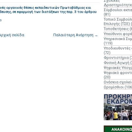
Σχολικές
Δραστηριότητε
ενές οργανικές θέσεις εκπαιδευτικών Πρωτοβάθμιας και
Σύμβουλοι εκπ
δευσης, σε εφαρμογή των διατάξεων της παρ. 3 του άρθρου
(81)
Τοπικό Συμβούλ
α
Επιλογής (ΤΣΕ)
Τοποθετήσεις
(
Υπεύθυνοι φορ
Αρχική σελίδα
Παλαιότερη Ανάρτηση →
Υπηρεσιακά Συ
(119)
Υποδιευθυντές
(72)
Φροντιστήρια
(
Φυσική Αγωγή
(
Ψηφιακές Υπογ
Ψηφιακό φροντ
(20)
Ωνάσεια σχολεί
Ωρομίσθιοι
(106