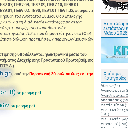
Ε87.07, ΠΕ87.08, ΠΕ87.09, ΠΕ87.10, ΠΕ88.01,
ΠΕ89.01, ΠΕ89.02, ΠΕ90, ΠΕ91.01, ΠΕ91.02
, σύμφωνα
ροκήρυξη του Ανώτατου Συμβουλίου Επιλογής
2019 για τη διαδικασία κατάταξης με σειρά
Αποτελέσμα
δικότητα, υποψήφιων εκπαιδευτικών
εξετάσεων 
Μαΐου 2026
ς κατηγορίας Π.Ε.
», που δημοσιεύτηκαν στο (ΦΕΚ
αίτηση-δήλωση προτιμήσεων περιοχών/μουσικών
ροτίμησης υποβάλλονται ηλεκτρονικά μέσω του
τήματος Διαχείρισης Προσωπικού Πρωτοβάθμιας
Π.ΣΥ.Δ.)
h.gr
Χρήσιμες
), από την
Παρασκευή 30 Ιουλίου έως και την
Κατηγορίες
Άδειες
(24)
Ανακοινώσεις
(
άση Β)
σε μορφή pdf
Αναπληρωτές
(
Αποσπάσεις
(59
σμών
Δελτία Τύπου
(
σε μορφή pdf
Διευθυντές Σχ
(183)
Διευθυντές φο
Διορισμοί
(195)