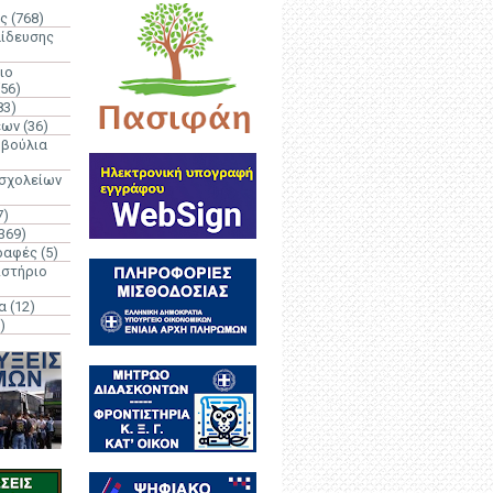
ς
(768)
αίδευσης
ιο
(56)
83)
έων
(36)
μβούλια
 σχολείων
7)
369)
ραφές
(5)
ιστήριο
α
(12)
)