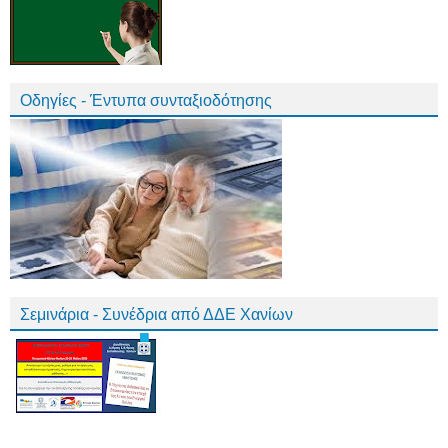
Οδηγίες - Έντυπα συνταξιοδότησης
Σεμινάρια - Συνέδρια από ΔΔΕ Χανίων