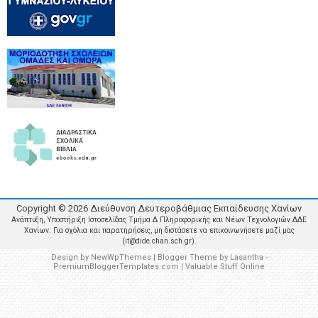
Copyright ©
2026
Διεύθυνση Δευτεροβάθμιας Εκπαίδευσης Χανίων
Ανάπτυξη, Υποστήριξη Ιστοσελίδας Τμήμα Δ Πληροφορικής και Νέων Τεχνολογιών ΔΔΕ
Χανίων. Για σχόλια και παρατηρήσεις, μη διστάσετε να επικοινωνήσετε μαζί μας
(it@dide.chan.sch.gr).
Design by
NewWpThemes
| Blogger Theme by
Lasantha
-
PremiumBloggerTemplates.com
|
Valuable Stuff Online