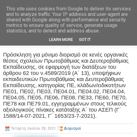
This site uses cookies from Google to deliver its services
and to analyze traffic. Your IP address and user-agent are
shared with Google along with performance and security
metrics to ensure quality of service, generate usage
statistics, and to detect and address abuse.
LEARN MORE
GOT IT
Πρόσκληση για μόνιμο διορισμό σε κενές οργανικές
θέσεις σχολείων Πρωτοβάθμιας και Δευτεροβάθμιας
Εκπαίδευσης, σε εφαρμογή των διατάξεων του
άρθρου 62 του ν.4589/2019 (Α΄ 13), υποψήφιων
εκπαιδευτικών Πρωτοβάθμιας και Δευτεροβάθμιας
Εκπαίδευσης, κατηγορίας ΠΕ, κλάδων/ειδικοτήτων
ΠΕ01, ΠΕ02, ΠΕ03, ΠΕ04.01, ΠΕ04.02, ΠΕ04.04,
ΠΕ04.05, ΠΕ05, ΠΕ06, ΠΕ08, ΠΕ33, ΠΕ60, ΠΕ70,
ΠΕ78 και ΠΕ79.01, εγγεγραμμένων στους τελικούς
αξιολογικούς πίνακες κατάταξης Α΄ του ΑΣΕΠ (Γ΄
1588/14-07-2021, Γ΄ 1653/23-7-2021).
Τετάρτη, Ιουλίου 28, 2021
Διορισμοί