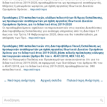
διδακτικό έτος 2019-2020, προσλαμβάνονται ως προσωρινοί αναπληρωτές,
πλήρους ή μειωμένου ωραρίου, με σχέση εργασίας Ιδιωτικού Δικαίου
Ορισμένου Χρόνου:…
περισσότερα
Προσλήψεις 273 εκπαιδευτικών, κλάδων/ειδικοτήτων Β/θμιας Εκπαίδευσης,
ως προσωρινών αναπληρωτών με σχέση εργασίας Ιδιωτικού Δικαίου
Ορισμένου Χρόνου, για το διδακτικό έτος 2019-2020
Οι προσλαμβανόμενοι οφείλουν να παρουσιαστούν στις οικείες Διευθύνσεις
Δευτεροβάθμιας Εκπαίδευσης για ανάληψη υπηρεσίας από τη Δευτέρα 17
έως και την Τρίτη 18 Φεβρουαρίου 2020, όπου και θα τοποθετηθούν, με
απόφαση των Προ…
περισσότερα
Προσλήψεις 380 εκπαιδευτικών στη Δευτεροβάθμια Γενική Εκπαίδευση ως
προσωρινών αναπληρωτών με σχέση εργασίας Ιδιωτικού Δικαίου Ορισμένου
Χρόνου για το διδακτικό έτος 2019-2020, βάσει ειδικής πρόσκλησης κάλυψης
λειτουργικών κενών (άρθρο 86 του ν. 4547/2018, ΦΕΚ 102 Α’).
Από το Υπουργείο Παιδείας και Θρησκευμάτων ανακοινώνεται ότι για το
διδακτικό έτος 2019-2020, σε εφαρμογή των διατάξεων του άρθρου 86 του
ν.4547/2018, για το διδακτικό έτος 2019-2020, προσλαμβάνονται: 380
εκπαιδευτικοί…
περισσότερα
← Νεότερη ανάρτηση
Αρχική σελίδα
Παλαιότερη Ανάρτηση →