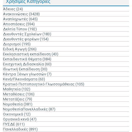
Χρήσιμες Κατηγορίες
Άδειες
(24)
Ανακοινώσεις
(3428)
Αναπληρωτές
(645)
Αποσπάσεις
(594)
Δελτία Τύπου
(192)
Διευθυντές Σχολείων
(183)
Διευθυντές φορέων
(154)
Διορισμοί
(195)
Ειδική Αγωγή
(266)
Εκκλησιαστική εκπαίδευση
(43)
Εκπαιδευτικά Θέματα
(384)
Ενισχυτική Διδασκαλία
(60)
Ιδιωτική Εκπαίδευση
(30)
Κέντρα Ξένων γλωσσών
(7)
Κενά/Πλεονάσματα
(63)
Κρατικό Πιστοποιητικό Γλωσσομάθειας
(105)
Μαθητεία
(132)
Μεταθέσεις
(136)
Μετατάξεις
(79)
Νομοθεσία
(381)
ΝομοθεσίαΠανελλαδικές
(87)
Οικονομικά
(12)
Οργανικά κενά
(47)
ΠΥΣΔΕ
(611)
Πανελλαδικές
(891)