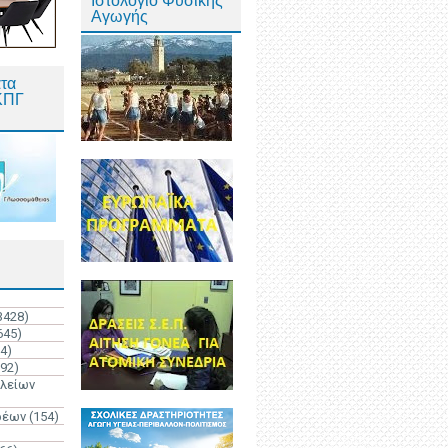
Ιστολόγιο Φυσικής
Αγωγής
τα
ΚΠΓ
3428)
645)
4)
192)
ολείων
ρέων
(154)