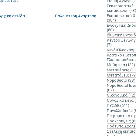
ερισσότερα
Ειδική Αγωγή
(2
Εκκλησιαστική
εκπαίδευση
(43
Εκπαιδευτικά 
Αρχική σελίδα
Παλαιότερη Ανάρτηση →
(384)
Ενισχυτική Διδ
(60)
Ιδιωτική Εκπαί
Κέντρα Ξένων 
(7)
Κενά/Πλεονάσμ
Κρατικό Πιστοπ
Γλωσσομάθεια
Μαθητεία
(132)
Μεταθέσεις
(13
Μετατάξεις
(79
Νομοθεσία
(381
ΝομοθεσίαΠανε
(87)
Οικονομικά
(12)
Οργανικά κενά
ΠΥΣΔΕ
(611)
Πανελλαδικές
(
Πειραματικά σχ
Προκηρύξεις
(8
Πρότυπα Σχολε
Στελέχη εκπαί