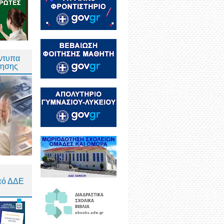
Έντυπα
τησης
πό ΔΔΕ