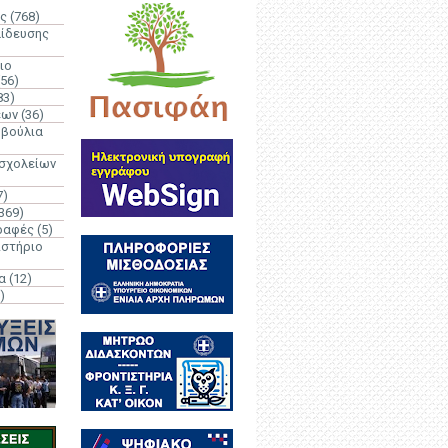
ς
(768)
αίδευσης
ιο
(56)
83)
έων
(36)
μβούλια
 σχολείων
7)
369)
ραφές
(5)
ιστήριο
α
(12)
)