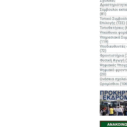
Σχολικές
Δραστηριότητε
Σύμβουλοι εκπ
(81)
Τοπικό Συμβούλ
Επιλογής (ΤΣΕ)
Τοποθετήσεις
(
Υπεύθυνοι φορ
Υπηρεσιακά Συ
(119)
Υποδιευθυντές
(72)
Φροντιστήρια
(
Φυσική Αγωγή
(
Ψηφιακές Υπογ
Ψηφιακό φροντ
(20)
Ωνάσεια σχολεί
Ωρομίσθιοι
(106