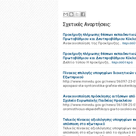
Σχετικές Αναρτήσεις:
Προκήρυξη πλήρωσης θέσεων εκπαιδευτι
Πρωτοβάθμιου και Δευτεροβάθμιου Κύκλου
Ανακοινοποίηση της Προκήρυξης…
περισσό
Προκήρυξη πλήρωσης θέσεων εκπαιδευτικώ
Πρωτοβάθμιου και Δευτεροβάθμιου Κύκλου
Δελτίο τύπου Η προκήρυξη…
περισσότερα
Πίνακας επιλογής υποψηφίων διοικητικών 
Εξωτερικού
http://www.minedu.gov.gr/news/36097-23-07-18
apospasi-sta-syntonistika-grafeia-eksoteriko
Ανακοινοποίηση πρόσκλησης αιτήσεων από 
Σχολείο Ευρωπαϊκής Παιδείας Ηρακλείου
http://www.minedu.gov.gr/news/36108-25-07-1
oromisthious-ekpaideftikoys-gia-to-sxoleio-ev
Tελικός πίνακας αξιολόγησης υποψηφίων εκ
απόσπαση στο εξωτερικό
Τελικός πίνακας αξιολόγησης υποψηφίων εκ
απόσπαση στο εξωτερικό από το σχολικό έτ