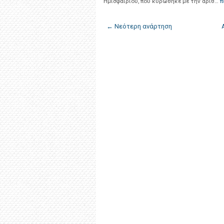
Ημισφαιρίου, που κυρώθηκε με την αριθ…
π
← Νεότερη ανάρτηση