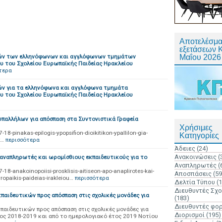
Αποτελέσμα
εξετάσεων 
κών των ελληνόφωνων και αγγλόφωνων τμημάτων
Μαΐου 2026
 του Σχολείου Ευρωπαϊκής Παιδείας Ηρακλείου
τερα
ν για τα ελληνόφωνα και αγγλόφωνα τμημάτα
 του Σχολείου Ευρωπαϊκής Παιδείας Ηρακλείου
υπαλλήλων για απόσπαση στα Συντονιστικά Γραφεία
Χρήσιμες
-pinakas-epilogis-ypopsifion-dioikitikon-ypallilon-gia-
Κατηγορίες
y…
περισσότερα
Άδειες
(24)
Ανακοινώσεις
(
αναπληρωτές και ωρομίσθιους εκπαιδευτικούς για το
Αναπληρωτές
(
8-anakoinopoiisi-prosklisis-aitiseon-apo-anaplirotes-kai-
Αποσπάσεις
(59
ropaikis-paideias-irakleiou…
περισσότερα
Δελτία Τύπου
(
Διευθυντές Σχ
παιδευτικών προς απόσπαση στις σχολικές μονάδες για
(183)
Διευθυντές φο
παιδευτικών προς απόσπαση στις σχολικές μονάδες για
Διορισμοί
(195)
ος 2018-2019 και από το ημερολογιακό έτος 2019 Νοτίου