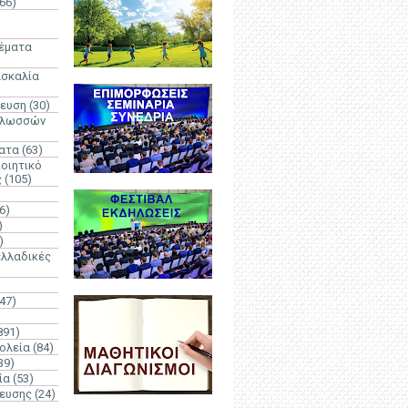
66)
)
Θέματα
ασκαλία
δευση
(30)
γλωσσών
ατα
(63)
οιητικό
ς
(105)
6)
)
)
λλαδικές
(47)
891)
ολεία
(84)
39)
ία
(53)
δευσης
(24)