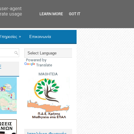
 user-agent
erate usage
LEARN MORE
GOT IT
»
Υπηρεσίες
Επικοινωνία
Powered by
Translate
Ε
ΜΑΘΗΤΕΙΑ