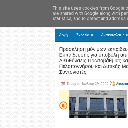
This site uses cookies from Google to 
are shared with Google along with per
statistics, and to detect and address
»
»
Αρχή
Σχολεία
Ανακοινώσεις
Πρόσκληση μόνιμων εκπαιδευ
Εκπαίδευσης για υποβολή αιτ
Διευθύνσεις Πρωτοβάθμιας κα
Πελοποννήσου και Δυτικής Μα
Συντονιστές
Τετάρτη, Ιουλίου 29, 2020
Αποσπά