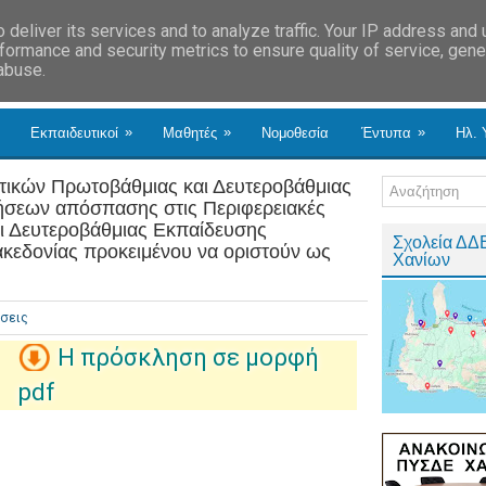
deliver its services and to analyze traffic. Your IP address and
formance and security metrics to ensure quality of service, gen
 abuse.
»
»
»
Εκπαιδευτικοί
Μαθητές
Νομοθεσία
Έντυπα
Ηλ. 
τικών Πρωτοβάθμιας και Δευτεροβάθμιας
ήσεων απόσπασης στις Περιφερειακές
ι Δευτεροβάθμιας Εκπαίδευσης
Σχολεία ΔΔ
κεδονίας προκειμένου να οριστούν ως
Χανίων
σεις
Η πρόσκληση σε μορφή
pdf