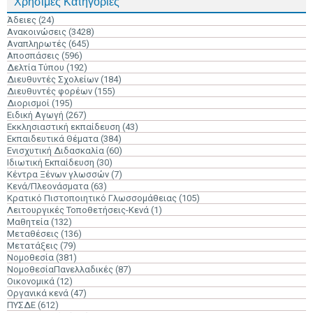
Χρήσιμες Κατηγορίες
Άδειες
(24)
Ανακοινώσεις
(3428)
Αναπληρωτές
(645)
Αποσπάσεις
(596)
Δελτία Τύπου
(192)
Διευθυντές Σχολείων
(184)
Διευθυντές φορέων
(155)
Διορισμοί
(195)
Ειδική Αγωγή
(267)
Εκκλησιαστική εκπαίδευση
(43)
Εκπαιδευτικά Θέματα
(384)
Ενισχυτική Διδασκαλία
(60)
Ιδιωτική Εκπαίδευση
(30)
Κέντρα Ξένων γλωσσών
(7)
Κενά/Πλεονάσματα
(63)
Κρατικό Πιστοποιητικό Γλωσσομάθειας
(105)
Λειτουργικές Τοποθετήσεις-Κενά
(1)
Μαθητεία
(132)
Μεταθέσεις
(136)
Μετατάξεις
(79)
Νομοθεσία
(381)
ΝομοθεσίαΠανελλαδικές
(87)
Οικονομικά
(12)
Οργανικά κενά
(47)
ΠΥΣΔΕ
(612)