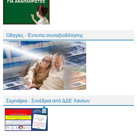
Οδηγίες - Έντυπα συνταξιοδότησης
Σεμινάρια - Συνέδρια από ΔΔΕ Χανίων