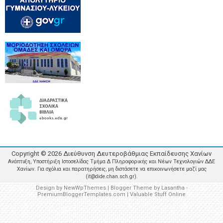
Copyright ©
2026
Διεύθυνση Δευτεροβάθμιας Εκπαίδευσης Χανίων
Ανάπτυξη, Υποστήριξη Ιστοσελίδας Τμήμα Δ Πληροφορικής και Νέων Τεχνολογιών ΔΔΕ
Χανίων. Για σχόλια και παρατηρήσεις, μη διστάσετε να επικοινωνήσετε μαζί μας
(it@dide.chan.sch.gr).
Design by
NewWpThemes
| Blogger Theme by
Lasantha
-
PremiumBloggerTemplates.com
|
Valuable Stuff Online