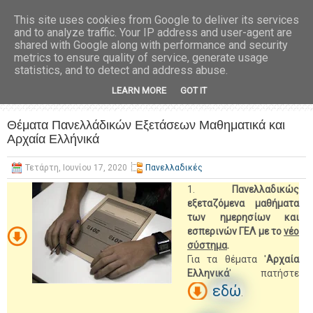
This site uses cookies from Google to deliver its services
and to analyze traffic. Your IP address and user-agent are
shared with Google along with performance and security
metrics to ensure quality of service, generate usage
statistics, and to detect and address abuse.
LEARN MORE
GOT IT
Θέματα Πανελλάδικών Εξετάσεων Μαθηματικά και
Αρχαία Ελλήνικά
Τετάρτη, Ιουνίου 17, 2020
Πανελλαδικές
1.
Πανελλαδικώς
εξεταζόμενα μαθήματα
των ημερησίων και
εσπερινών ΓΕΛ με το
νέο
σύστημα
.
Για τα θέματα '
Αρχαία
Ελληνικά
' πατήστε
εδώ
.