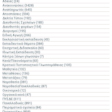
Άδειες
(24)
Ανακοινώσεις
(3428)
Αναπληρωτές
(645)
Αποσπάσεις
(594)
Δελτία Τύπου
(192)
Διευθυντές Σχολείων
(183)
Διευθυντές φορέων
(154)
Διορισμοί
(195)
Ειδική Αγωγή
(266)
Εκκλησιαστική εκπαίδευση
(43)
Εκπαιδευτικά Θέματα
(384)
Ενισχυτική Διδασκαλία
(60)
Ιδιωτική Εκπαίδευση
(30)
Κέντρα Ξένων γλωσσών
(7)
Κενά/Πλεονάσματα
(63)
Κρατικό Πιστοποιητικό Γλωσσομάθειας
(105)
Μαθητεία
(132)
Μεταθέσεις
(136)
Μετατάξεις
(79)
Νομοθεσία
(381)
ΝομοθεσίαΠανελλαδικές
(87)
Οικονομικά
(12)
Οργανικά κενά
(47)
ΠΥΣΔΕ
(611)
Πανελλαδικές
(891)
Πειραματικά σχολεία
(84)
Προκηρύξεις
(839)