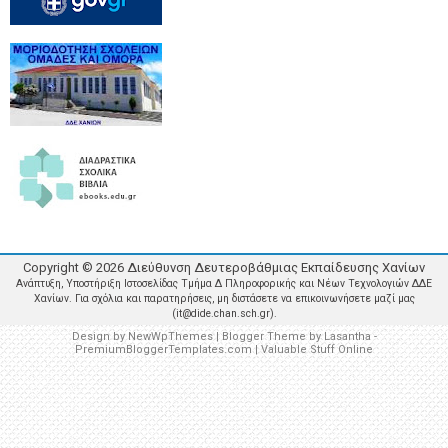
Copyright ©
2026
Διεύθυνση Δευτεροβάθμιας Εκπαίδευσης Χανίων
Ανάπτυξη, Υποστήριξη Ιστοσελίδας Τμήμα Δ Πληροφορικής και Νέων Τεχνολογιών ΔΔΕ
Χανίων. Για σχόλια και παρατηρήσεις, μη διστάσετε να επικοινωνήσετε μαζί μας
(it@dide.chan.sch.gr).
Design by
NewWpThemes
| Blogger Theme by
Lasantha
-
PremiumBloggerTemplates.com
|
Valuable Stuff Online