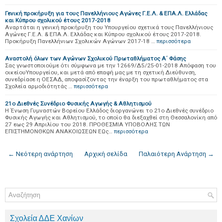
Γενική προκήρυξη για τους Πανελλήνιους Αγώνες Γ.Ε.Λ. & ΕΠΑ.Λ. Ελλάδας
και Κύπρου σχολικού έτους 2017-2018
Αναρτάται η γενική προκήρυξη του Υπουργείου σχετικά τους Πανελλήνιους
Αγώνες Γ.Ε.Λ. & ΕΠΑ.Λ. Ελλάδας και Κύπρου σχολικού έτους 2017-2018.
Προκήρυξη Πανελλήνιων Σχολικών Αγώνων 2017-18 …
περισσότερα
Αναστολή όλων των Αγώνων Σχολικού Πρωταθλήματος Α΄ Φάσης
Σας γνωστοποιούμε ότι σύμφωνα με την 12669/Δ5/25-01-2018 Απόφαση του
οικείουΥπουργείου, και μετά από επαφή μας με τη σχετική Διεύθυνση,
συνεδρίασε η ΟΕΣΑΔ, αποφασίζοντας την έναρξη του πρωταθλήματος στα
Σχολεία αρμοδιότητάς …
περισσότερα
21ο Διεθνές Συνέδριο Φυσικής Αγωγής & Αθλητισμού
Η Ένωση Γυμναστών Βορείου Ελλάδος διοργανώνει το 21ο Διεθνές συνέδριο
Φυσικής Αγωγής και Αθλητισμού, το οποίο θα διεξαχθεί στη Θεσσαλονίκη από
27 εως 29 Απριλίου του 2018. ΠΡΟΘΕΣΜΙΑ ΥΠΟΒΟΛΗΣ ΤΩΝ
ΕΠΙΣΤΗΜΟΝΘΚΩΝ ΑΝΑΚΟΙΩΣΕΩΝ ΕΩς…
περισσότερα
← Νεότερη ανάρτηση
Αρχική σελίδα
Παλαιότερη Ανάρτηση →
Σχολεία ΔΔΕ Χανίων