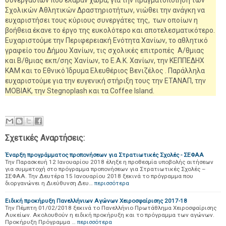
συνεργασιών που έλαβαν χώρα, για την πραγματοποίηση των
Σχολικών Αθλητικών Δραστηριοτήτων, νιώθει την ανάγκη να
ευχαριστήσει τους κύριους συνεργάτες της, των οποίων η
βοήθεια έκανε το έργο της ευκολότερο και αποτελεσματικότερο.
Ευχαριστούμε την Περιφερειακή Ενότητα Χανίων, το αθλητικό
γραφείο του Δήμου Χανίων, τις σχολικές επιτροπές Α/θμιας
και Β/θμιας εκπ/σης Χανίων, το Ε.A.K. Χανίων, την ΚΕΠΠΕΔΗΧ
ΚΑΜ και το Εθνικό Ίδρυμα Ελευθέριος Βενιζέλος . Παράλληλα
ευχαριστούμε για την ευγενική στήριξη τους την ΕΤΑΝΑΠ, την
ΜΟΒΙΑΚ, την Stegnoplash και τα Coffee Island.
Σχετικές Αναρτήσεις:
Έναρξη προγράμματος προπονήσεων για Στρατιωτικές Σχολές - ΣΕΦΑΑ
Την Παρασκευή 12 Ιανουαρίου 2018 έληξε η προθεσμία υποβολής αιτήσεων
για συμμετοχή στο πρόγραμμα προπονήσεων για Στρατιωτικές Σχολές –
ΣΕΦΑΑ. Την Δευτέρα 15 Ιανουαρίου 2018 ξεκινά το πρόγραμμα που
διοργανώνει η Διεύθυνση Δευ…
περισσότερα
Ειδική προκήρυξη Πανελλήνιων Αγώνων Χειροσφαίρισης 2017-18
Την Πέμπτη 01/02/2018 ξεκινά το Πανελλήνιο Πρωτάθλημα Χειροσφαίρισης
Λυκείων. Ακολουθούν η ειδική προκήρυξη και το πρόγραμμα των αγώνων.
Προκήρυξη Πρόγραμμα …
περισσότερα