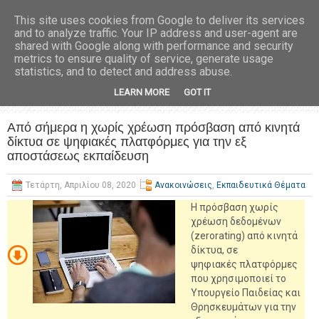
This site uses cookies from Google to deliver its services
and to analyze traffic. Your IP address and user-agent are
shared with Google along with performance and security
metrics to ensure quality of service, generate usage
statistics, and to detect and address abuse.
LEARN MORE
GOT IT
Από σήμερα η χωρίς χρέωση πρόσβαση από κινητά
δίκτυα σε ψηφιακές πλατφόρμες για την εξ
αποστάσεως εκπαίδευση
Τετάρτη, Απριλίου 08, 2020
Ανακοινώσεις
,
Εκπαιδευτικά Θέματα
Η πρόσβαση χωρίς
χρέωση δεδομένων
(zerorating) από κινητά
δίκτυα, σε
ψηφιακές πλατφόρμες
που χρησιμοποιεί το
Υπουργείο Παιδείας και
Θρησκευμάτων για την