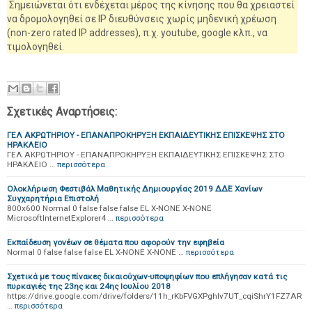
Σημειώνεται ότι ενδέχεται μέρος της κίνησης που θα χρειαστεί
να δρομολογηθεί σε IP διευθύνσεις χωρίς μηδενική χρέωση
(non-zero rated IP addresses), π.χ. youtube, google κλπ., να
τιμολογηθεί.
Σχετικές Αναρτήσεις:
ΓΕΛ ΑΚΡΩΤΗΡΙΟΥ - ΕΠΑΝΑΠΡΟΚΗΡΥΞΗ ΕΚΠΑΙΔΕΥΤΙΚΗΣ ΕΠΙΣΚΕΨΗΣ ΣΤΟ
ΗΡΑΚΛΕΙΟ
ΓΕΛ ΑΚΡΩΤΗΡΙΟΥ - ΕΠΑΝΑΠΡΟΚΗΡΥΞΗ ΕΚΠΑΙΔΕΥΤΙΚΗΣ ΕΠΙΣΚΕΨΗΣ ΣΤΟ
ΗΡΑΚΛΕΙΟ …
περισσότερα
Ολοκλήρωση Φεστιβάλ Μαθητικής Δημιουργίας 2019 ΔΔΕ Χανίων
Συγχαρητήρια Επιστολή
800x600 Normal 0 false false false EL X-NONE X-NONE
MicrosoftInternetExplorer4 …
περισσότερα
Εκπαίδευση γονέων σε θέματα που αφορούν την εφηβεία
Normal 0 false false false EL X-NONE X-NONE …
περισσότερα
Σχετικά με τους πίνακες δικαιούχων-υποψηφίων που επλήγησαν κατά τις
πυρκαγιές της 23ης και 24ης Ιουλίου 2018
https://drive.google.com/drive/folders/11h_rKbFVGXPghIv7UT_cqiShrY1FZ7AR
…
περισσότερα