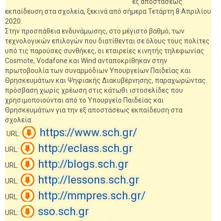
εξ αποστάσεως
εκπαίδευση στα σχολεία, ξεκινά από σήμερα Τετάρτη 8 Απριλίου
2020.
Στην προσπάθεια ενδυνάμωσης, στο μέγιστο βαθμό, των
τεχνολογικών επιλογών που διατίθενται σε όλους τους πολίτες
υπό τις παρούσες συνθήκες, οι εταιρείες κινητής τηλεφωνίας
Cosmote, Vodafone και Wind ανταποκρίθηκαν στην
πρωτοβουλία των συναρμόδιων Υπουργείων Παιδείας και
Θρησκευμάτων και Ψηφιακής Διακυβέρνησης, παραχωρώντας
πρόσβαση χωρίς χρέωση στις κάτωθι ιστοσελίδες που
χρησιμοποιούνται από το Υπουργείο Παιδείας και
Θρησκευμάτων για την εξ αποστάσεως εκπαίδευση στα
σχολεία:
https://www.sch.gr/
URL:
http://eclass.sch.gr
URL:
http://blogs.sch.gr
URL:
http://lessons.sch.gr
URL:
http://mmpres.sch.gr/
URL:
sso.sch.gr
URL: