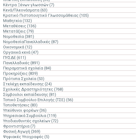
Κέντρα Ξένων γλωσσών
(7)
Κενά/Πλεονάσματα
(63)
Κρατικό Πιστοποιητικό Γλωσσομάθειας
(105)
Μαθητεία
(132)
Μεταθέσεις
(136)
Μετατάξεις
(79)
Νομοθεσία
(381)
ΝομοθεσίαΠανελλαδικές
(87)
Οικονομικά
(12)
Οργανικά κενά
(47)
ΠΥΣΔΕ
(611)
Πανελλαδικές
(891)
Πειραματικά σχολεία
(84)
Προκηρύξεις
(839)
Πρότυπα Σχολεία
(53)
Στελέχη εκπαίδευσης
(24)
Σχολικές Δραστηριότητες
(768)
Σύμβουλοι εκπαίδευσης
(81)
Τοπικό Συμβούλιο Επιλογής (ΤΣΕ)
(56)
Τοποθετήσεις
(83)
Υπεύθυνοι φορέων
(36)
Υπηρεσιακά Συμβούλια
(119)
Υποδιευθυντές σχολείων
(72)
Φροντιστήρια
(7)
Φυσική Αγωγή
(369)
Ψηφιακές Υπογραφές
(5)