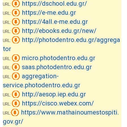
https://dschool.edu.gr/
URL:
https://e-me.edu.gr
URL:
https://4all.e-me.edu.gr
URL:
http://ebooks.edu.gr/new/
URL:
http://photodentro.edu.gr/aggrega
URL:
tor
micro.photodentro.edu.gr
URL:
saas.photodentro.edu.gr
URL:
aggregation-
URL:
service.photodentro.edu.gr
http://aesop.iep.edu.gr
URL:
https://cisco.webex.com/
URL:
https://www.mathainoumestospiti.
URL:
gov.gr/