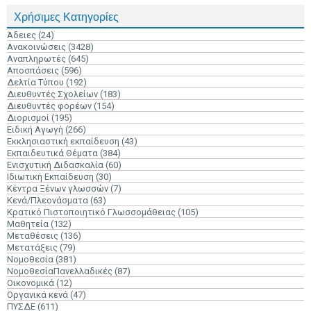
Χρήσιμες Κατηγορίες
Άδειες
(24)
Ανακοινώσεις
(3428)
Αναπληρωτές
(645)
Αποσπάσεις
(596)
Δελτία Τύπου
(192)
Διευθυντές Σχολείων
(183)
Διευθυντές φορέων
(154)
Διορισμοί
(195)
Ειδική Αγωγή
(266)
Εκκλησιαστική εκπαίδευση
(43)
Εκπαιδευτικά Θέματα
(384)
Ενισχυτική Διδασκαλία
(60)
Ιδιωτική Εκπαίδευση
(30)
Κέντρα Ξένων γλωσσών
(7)
Κενά/Πλεονάσματα
(63)
Κρατικό Πιστοποιητικό Γλωσσομάθειας
(105)
Μαθητεία
(132)
Μεταθέσεις
(136)
Μετατάξεις
(79)
Νομοθεσία
(381)
ΝομοθεσίαΠανελλαδικές
(87)
Οικονομικά
(12)
Οργανικά κενά
(47)
ΠΥΣΔΕ
(611)