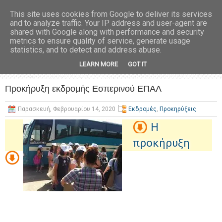
This site uses cookies from Google to deliver its services
and to analyze traffic. Your IP address and user-agent are
shared with Google along with performance and security
metrics to ensure quality of service, generate usage
statistics, and to detect and address abuse.
LEARN MORE
GOT IT
Προκήρυξη εκδρομής Εσπερινού ΕΠΑΛ
Παρασκευή, Φεβρουαρίου 14, 2020
Εκδρομές
,
Προκηρύξεις
Η
προκήρυξη