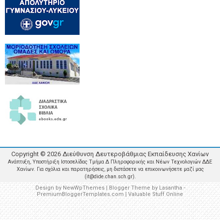
Copyright ©
2026
Διεύθυνση Δευτεροβάθμιας Εκπαίδευσης Χανίων
Ανάπτυξη, Υποστήριξη Ιστοσελίδας Τμήμα Δ Πληροφορικής και Νέων Τεχνολογιών ΔΔΕ
Χανίων. Για σχόλια και παρατηρήσεις, μη διστάσετε να επικοινωνήσετε μαζί μας
(it@dide.chan.sch.gr).
Design by
NewWpThemes
| Blogger Theme by
Lasantha
-
PremiumBloggerTemplates.com
|
Valuable Stuff Online