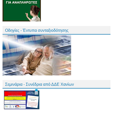
Οδηγίες - Έντυπα συνταξιοδότησης
Σεμινάρια - Συνέδρια από ΔΔΕ Χανίων