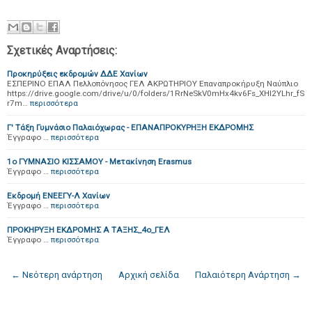
Σχετικές Αναρτήσεις:
Προκηρύξεις εκδρομών ΔΔΕ Χανίων
ΕΣΠΕΡΙΝΟ ΕΠΑΛ Πελλοπόνησος ΓΕΛ ΑΚΡΩΤΗΡΙΟΥ Επαναπροκήρυξη Ναύπλιο
https://drive.google.com/drive/u/0/folders/1RrNeSkV0mHx4kv6Fs_XHI2YLhr_fS
r7m…
περισσότερα
Γ' Τάξη Γυμνάσιο Παλαιόχωρας - ΕΠΑΝΑΠΡΟΚΥΡΗΞΗ ΕΚΔΡΟΜΗΣ
Έγγραφο …
περισσότερα
1ο ΓΥΜΝΑΣΙΟ ΚΙΣΣΑΜΟΥ - Μετακίνηση Erasmus
Έγγραφο …
περισσότερα
Εκδρομή ΕΝΕΕΓΥ-Λ Χανίων
Έγγραφο …
περισσότερα
ΠΡΟΚΗΡΥΞΗ ΕΚΔΡΟΜΗΣ Α ΤΑΞΗΣ_4ο_ΓΕΛ
Έγγραφο …
περισσότερα
← Νεότερη ανάρτηση
Αρχική σελίδα
Παλαιότερη Ανάρτηση →