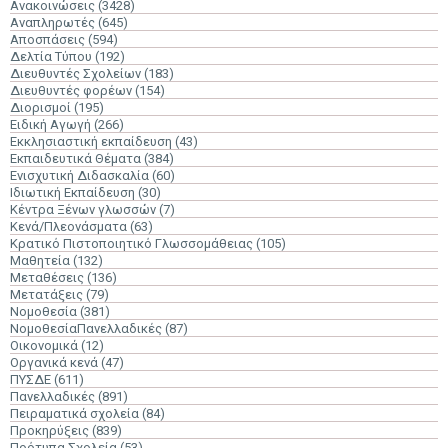
Ανακοινώσεις
(3428)
Αναπληρωτές
(645)
Αποσπάσεις
(594)
Δελτία Τύπου
(192)
Διευθυντές Σχολείων
(183)
Διευθυντές φορέων
(154)
Διορισμοί
(195)
Ειδική Αγωγή
(266)
Εκκλησιαστική εκπαίδευση
(43)
Εκπαιδευτικά Θέματα
(384)
Ενισχυτική Διδασκαλία
(60)
Ιδιωτική Εκπαίδευση
(30)
Κέντρα Ξένων γλωσσών
(7)
Κενά/Πλεονάσματα
(63)
Κρατικό Πιστοποιητικό Γλωσσομάθειας
(105)
Μαθητεία
(132)
Μεταθέσεις
(136)
Μετατάξεις
(79)
Νομοθεσία
(381)
ΝομοθεσίαΠανελλαδικές
(87)
Οικονομικά
(12)
Οργανικά κενά
(47)
ΠΥΣΔΕ
(611)
Πανελλαδικές
(891)
Πειραματικά σχολεία
(84)
Προκηρύξεις
(839)
Πρότυπα Σχολεία
(53)