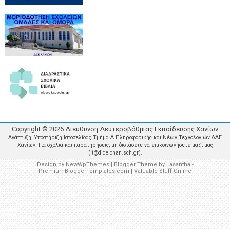
Copyright ©
2026
Διεύθυνση Δευτεροβάθμιας Εκπαίδευσης Χανίων
Ανάπτυξη, Υποστήριξη Ιστοσελίδας Τμήμα Δ Πληροφορικής και Νέων Τεχνολογιών ΔΔΕ
Χανίων. Για σχόλια και παρατηρήσεις, μη διστάσετε να επικοινωνήσετε μαζί μας
(it@dide.chan.sch.gr).
Design by
NewWpThemes
| Blogger Theme by
Lasantha
-
PremiumBloggerTemplates.com
|
Valuable Stuff Online