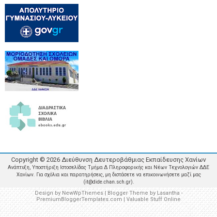
Copyright ©
2026
Διεύθυνση Δευτεροβάθμιας Εκπαίδευσης Χανίων
Ανάπτυξη, Υποστήριξη Ιστοσελίδας Τμήμα Δ Πληροφορικής και Νέων Τεχνολογιών ΔΔΕ
Χανίων. Για σχόλια και παρατηρήσεις, μη διστάσετε να επικοινωνήσετε μαζί μας
(it@dide.chan.sch.gr).
Design by
NewWpThemes
| Blogger Theme by
Lasantha
-
PremiumBloggerTemplates.com
|
Valuable Stuff Online