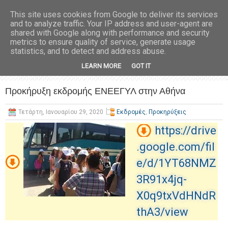
This site uses cookies from Google to deliver its services
and to analyze traffic. Your IP address and user-agent are
shared with Google along with performance and security
metrics to ensure quality of service, generate usage
statistics, and to detect and address abuse.
LEARN MORE
GOT IT
Προκήρυξη εκδρομής ΕΝΕΕΓΥΛ στην Αθήνα
Τετάρτη, Ιανουαρίου 29, 2020
Εκδρομές
,
Προκηρύξεις
https://drive
.google.com/fil
e/d/1YT68NMZ
3R91x4jq-
X0q9txVdHNdR
thA3/view