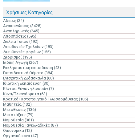
Χρήσιμες Κατηγορίες
Άδειες
(24)
Ανακοινώσεις
(3428)
Αναπληρωτές
(645)
Αποσπάσεις
(596)
Δελτία Τύπου
(192)
Διευθυντές Σχολείων
(183)
Διευθυντές φορέων
(155)
Διορισμοί
(195)
Ειδική Αγωγή
(267)
Εκκλησιαστική εκπαίδευση
(43)
Εκπαιδευτικά Θέματα
(384)
Ενισχυτική Διδασκαλία
(60)
Ιδιωτική Εκπαίδευση
(30)
Κέντρα Ξένων γλωσσών
(7)
Κενά/Πλεονάσματα
(63)
Κρατικό Πιστοποιητικό Γλωσσομάθειας
(105)
Μαθητεία
(132)
Μεταθέσεις
(136)
Μετατάξεις
(79)
Νομοθεσία
(381)
ΝομοθεσίαΠανελλαδικές
(87)
Οικονομικά
(12)
Οργανικά κενά
(47)