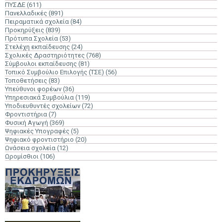
ΠΥΣΔΕ
(611)
Πανελλαδικές
(891)
Πειραματικά σχολεία
(84)
Προκηρύξεις
(839)
Πρότυπα Σχολεία
(53)
Στελέχη εκπαίδευσης
(24)
Σχολικές Δραστηριότητες
(768)
Σύμβουλοι εκπαίδευσης
(81)
Τοπικό Συμβούλιο Επιλογής (ΤΣΕ)
(56)
Τοποθετήσεις
(83)
Υπεύθυνοι φορέων
(36)
Υπηρεσιακά Συμβούλια
(119)
Υποδιευθυντές σχολείων
(72)
Φροντιστήρια
(7)
Φυσική Αγωγή
(369)
Ψηφιακές Υπογραφές
(5)
Ψηφιακό φροντιστήριο
(20)
Ωνάσεια σχολεία
(12)
Ωρομίσθιοι
(106)