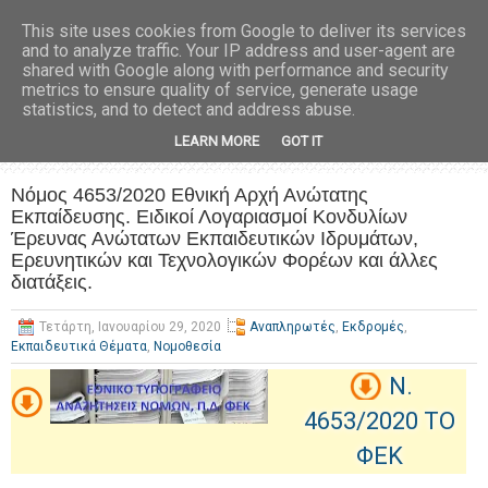
This site uses cookies from Google to deliver its services
and to analyze traffic. Your IP address and user-agent are
shared with Google along with performance and security
metrics to ensure quality of service, generate usage
statistics, and to detect and address abuse.
LEARN MORE
GOT IT
Νόμος 4653/2020 Εθνική Αρχή Ανώτατης
Εκπαίδευσης. Ειδικοί Λογαριασμοί Κονδυλίων
Έρευνας Ανώτατων Εκπαιδευτικών Ιδρυμάτων,
Ερευνητικών και Τεχνολογικών Φορέων και άλλες
διατάξεις.
Τετάρτη, Ιανουαρίου 29, 2020
Αναπληρωτές
,
Εκδρομές
,
Εκπαιδευτικά Θέματα
,
Νομοθεσία
N.
4653/2020 TO
ΦΕΚ