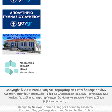
Copyright ©
2026
Διεύθυνση Δευτεροβάθμιας Εκπαίδευσης Χανίων
Ανάπτυξη, Υποστήριξη Ιστοσελίδας Τμήμα Δ Πληροφορικής και Νέων Τεχνολογιών ΔΔΕ
Χανίων. Για σχόλια και παρατηρήσεις, μη διστάσετε να επικοινωνήσετε μαζί μας
(it@dide.chan.sch.gr).
Design by
NewWpThemes
| Blogger Theme by
Lasantha
-
PremiumBloggerTemplates.com
|
Valuable Stuff Online