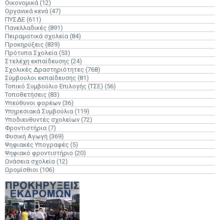
Οικονομικά
(12)
Οργανικά κενά
(47)
ΠΥΣΔΕ
(611)
Πανελλαδικές
(891)
Πειραματικά σχολεία
(84)
Προκηρύξεις
(839)
Πρότυπα Σχολεία
(53)
Στελέχη εκπαίδευσης
(24)
Σχολικές Δραστηριότητες
(768)
Σύμβουλοι εκπαίδευσης
(81)
Τοπικό Συμβούλιο Επιλογής (ΤΣΕ)
(56)
Τοποθετήσεις
(83)
Υπεύθυνοι φορέων
(36)
Υπηρεσιακά Συμβούλια
(119)
Υποδιευθυντές σχολείων
(72)
Φροντιστήρια
(7)
Φυσική Αγωγή
(369)
Ψηφιακές Υπογραφές
(5)
Ψηφιακό φροντιστήριο
(20)
Ωνάσεια σχολεία
(12)
Ωρομίσθιοι
(106)