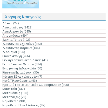
Χρήσιμες Κατηγορίες
Άδειες
(24)
Ανακοινώσεις
(3428)
Αναπληρωτές
(645)
Αποσπάσεις
(594)
Δελτία Τύπου
(192)
Διευθυντές Σχολείων
(183)
Διευθυντές φορέων
(154)
Διορισμοί
(195)
Ειδική Αγωγή
(266)
Εκκλησιαστική εκπαίδευση
(43)
Εκπαιδευτικά Θέματα
(384)
Ενισχυτική Διδασκαλία
(60)
Ιδιωτική Εκπαίδευση
(30)
Κέντρα Ξένων γλωσσών
(7)
Κενά/Πλεονάσματα
(63)
Κρατικό Πιστοποιητικό Γλωσσομάθειας
(105)
Μαθητεία
(132)
Μεταθέσεις
(136)
Μετατάξεις
(79)
Νομοθεσία
(381)
ΝομοθεσίαΠανελλαδικές
(87)