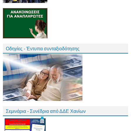
Οδηγίες - Έντυπα συνταξιοδότησης
Σεμινάρια - Συνέδρια από ΔΔΕ Χανίων