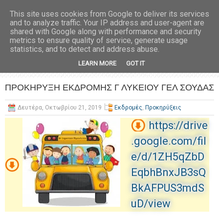
This site uses cookies from Google to deliver its services
and to analyze traffic. Your IP address and user-agent are
shared with Google along with performance and security
metrics to ensure quality of service, generate usage
statistics, and to detect and address abuse.
LEARN MORE
GOT IT
ΠΡΟΚΗΡΥΞΗ ΕΚΔΡΟΜΗΣ Γ ΛΥΚΕΙΟΥ ΓΕΛ ΣΟΥΔΑΣ
Δευτέρα, Οκτωβρίου 21, 2019
Εκδρομές
,
Προκηρύξεις
https://drive
.google.com/fil
e/d/1ZH5qZbD
EqbhBnxJB3sQ
BkAFPUS3mdS
uD/view