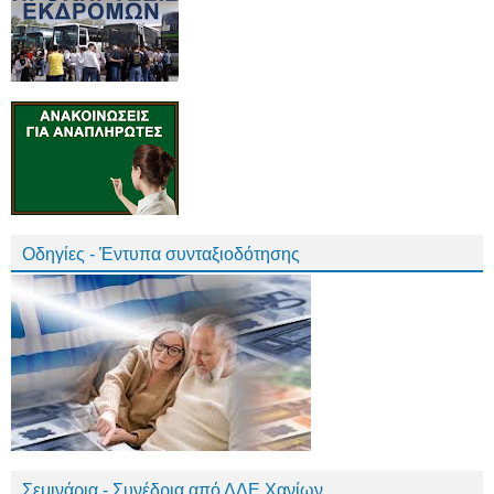
Οδηγίες - Έντυπα συνταξιοδότησης
Σεμινάρια - Συνέδρια από ΔΔΕ Χανίων