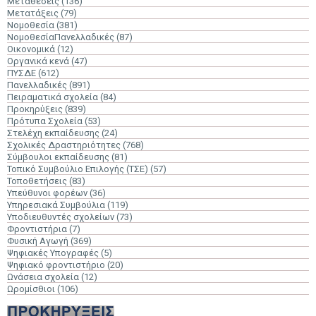
Μεταθέσεις
(136)
Μετατάξεις
(79)
Νομοθεσία
(381)
ΝομοθεσίαΠανελλαδικές
(87)
Οικονομικά
(12)
Οργανικά κενά
(47)
ΠΥΣΔΕ
(612)
Πανελλαδικές
(891)
Πειραματικά σχολεία
(84)
Προκηρύξεις
(839)
Πρότυπα Σχολεία
(53)
Στελέχη εκπαίδευσης
(24)
Σχολικές Δραστηριότητες
(768)
Σύμβουλοι εκπαίδευσης
(81)
Τοπικό Συμβούλιο Επιλογής (ΤΣΕ)
(57)
Τοποθετήσεις
(83)
Υπεύθυνοι φορέων
(36)
Υπηρεσιακά Συμβούλια
(119)
Υποδιευθυντές σχολείων
(73)
Φροντιστήρια
(7)
Φυσική Αγωγή
(369)
Ψηφιακές Υπογραφές
(5)
Ψηφιακό φροντιστήριο
(20)
Ωνάσεια σχολεία
(12)
Ωρομίσθιοι
(106)