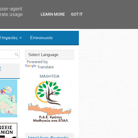
 user-agent
erate usage
LEARN MORE
GOT IT
»
Υπηρεσίες
Επικοινωνία
Powered by
Translate
Ε
ΜΑΘΗΤΕΙΑ