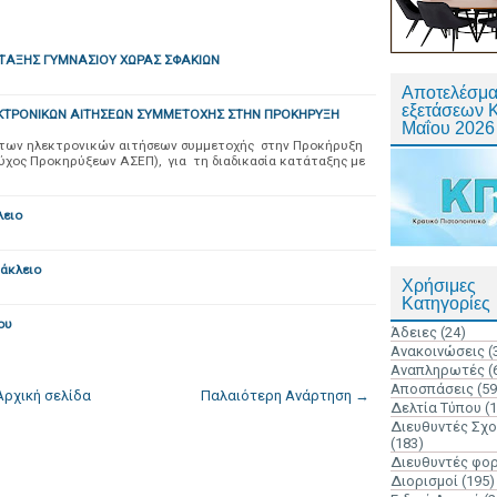
ΤΑΞΗΣ ΓΥΜΝΑΣΙΟΥ ΧΩΡΑΣ ΣΦΑΚΙΩΝ
Αποτελέσμα
εξετάσεων 
ΤΡΟΝΙΚΩΝ ΑΙΤΗΣΕΩΝ ΣΥΜΜΕΤΟΧΗΣ ΣΤΗΝ ΠΡΟΚΗΡΥΞΗ
Μαΐου 2026
 των ηλεκτρονικών αιτήσεων συμμετοχής στην Προκήρυξη
ύχος Προκηρύξεων ΑΣΕΠ), για τη διαδικασία κατάταξης με
λειο
άκλειο
Χρήσιμες
Κατηγορίες
ου
Άδειες
(24)
Ανακοινώσεις
(
Αναπληρωτές
(
Αποσπάσεις
(59
Αρχική σελίδα
Παλαιότερη Ανάρτηση →
Δελτία Τύπου
(
Διευθυντές Σχ
(183)
Διευθυντές φο
Διορισμοί
(195)