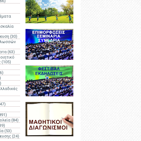
66)
)
Θέματα
ασκαλία
δευση
(30)
γλωσσών
ατα
(63)
οιητικό
ς
(105)
6)
)
)
λλαδικές
(47)
891)
ολεία
(84)
39)
ία
(53)
δευσης
(24)