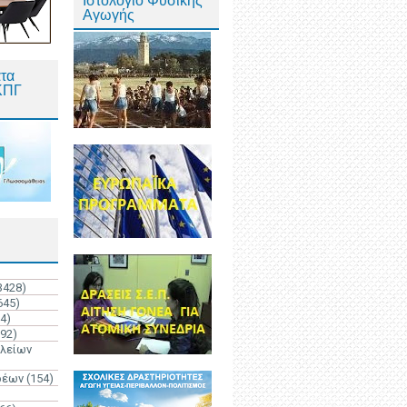
Ιστολόγιο Φυσικής
Αγωγής
τα
ΚΠΓ
3428)
645)
4)
192)
ολείων
ρέων
(154)