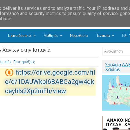
deliver its services and to analyze traffic. Your IP address and
formance and security metrics to ensure quality of service, gen
 abuse.
»
»
»
Εκπαιδευτικοί
Μαθητές
Νομοθεσία
Έντυπα
Ηλ. 
 Χανίων στην Ισπανία
δρομές
,
Προκηρύξεις
Σχολεία ΔΔ
Χανίων
https://drive.google.com/fil
e/d/1DAUWkpi6BABGa2gw4qk
ceyhIs2Xp2mFh/view