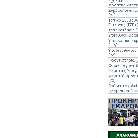
Σχολικές
Δραστηριότητε
Σύμβουλοι εκπ
(81)
Τοπικό Συμβούλ
Επιλογής (ΤΣΕ)
Τοποθετήσεις
(
Υπεύθυνοι φορ
Υπηρεσιακά Συ
(119)
Υποδιευθυντές
(72)
Φροντιστήρια
(
Φυσική Αγωγή
(
Ψηφιακές Υπογ
Ψηφιακό φροντ
(20)
Ωνάσεια σχολεί
Ωρομίσθιοι
(106