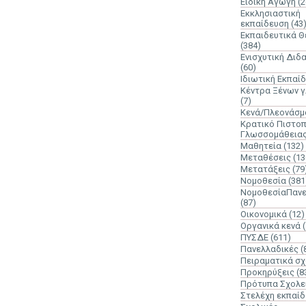
Ειδική Αγωγή
(2
Εκκλησιαστική
εκπαίδευση
(43
Εκπαιδευτικά 
(384)
Ενισχυτική Διδ
(60)
Ιδιωτική Εκπαί
Κέντρα Ξένων 
(7)
Κενά/Πλεονάσμ
Κρατικό Πιστοπ
Γλωσσομάθεια
Μαθητεία
(132)
Μεταθέσεις
(13
Μετατάξεις
(79
Νομοθεσία
(381
ΝομοθεσίαΠανε
(87)
Οικονομικά
(12)
Οργανικά κενά
ΠΥΣΔΕ
(611)
Πανελλαδικές
(
Πειραματικά σχ
Προκηρύξεις
(8
Πρότυπα Σχολε
Στελέχη εκπαί