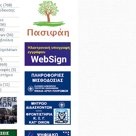
ς
(768)
αίδευσης
ιο
(56)
83)
έων
(36)
μβούλια
 σχολείων
7)
369)
ραφές
(5)
ιστήριο
α
(12)
)