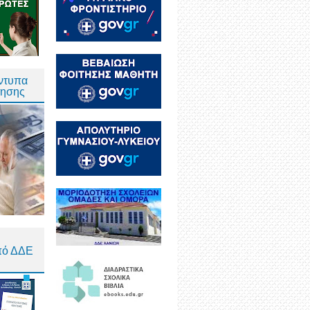
Έντυπα
τησης
πό ΔΔΕ