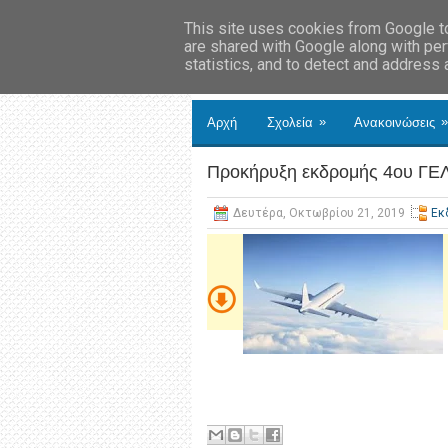
This site uses cookies from Google to 
are shared with Google along with per
statistics, and to detect and address
»
»
Αρχή
Σχολεία
Ανακοινώσεις
Προκήρυξη εκδρομής 4ου ΓΕΛ
Δευτέρα, Οκτωβρίου 21, 2019
Εκ