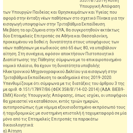
3557/Β’/2019) Κοινή
Υπουργική Απόφαση
των Υπουργών Παιδείας και Θρησκευμάτων και Υγείας που
αφορά στην ένταξη νέων παθήσεων στο σχετικό Πίνακα για την
εισαγωγή υποψηφίων στην Τριτοβάθμια Εκπαίδευση.
Με βάση τα οριζόμενα στην ΚΥΑ, θα συγκροτηθούν εκτάκτως
δύο Επταμελείς Επιτροπές σε Αθήνα και Θεσσαλονίκη,
προκειμένου να δοθεί η δυνατότητα στους υποψήφιους των
νέων παθήσεων με κωδικούς από 65 έως 80, να υποβάλουν
αίτηση. Στη συνέχεια, εφόσον αποκτήσουν Πιστοποιητικό
Διαπίστωσης της Πάθησης σύμφωνα με το επικαιροποιημένο
νομικό πλαίσιο, θα έχουν τη δυνατότητα υποβολής
Ηλεκτρονικού Μηχανογραφικού Δελτίου για εισαγωγή στην
Τριτοβάθμια Εκπαίδευση το ακαδημαϊκό έτος 2019-2020.
Υπενθυμίζουμε ότι σύμφωνα με τις διατάξεις του άρθρου 3 της
με αριθ. Φ.151/17897/Β6 (ΦΕΚ 358/Β’/14-02-2014) (ΑΔΑ: ΒΙΕΒ9-
ΕΜΧ) Κοινής Υπουργικής Απόφασης, όπως ισχύει, οι υποψήφιοι
θα χρειαστεί να καταθέσουν, εντός τριών ημερών,
αυτοπροσώπως ή με νόμιμα εξουσιοδοτημένο εκπρόσωπό τους
ή ταχυδρομικώς με συστημένη επιστολή ή ταχυμεταφορά σε μία
μόνο από τις Επταμελείς Επιτροπές τα παρακάτω
δικαιολογητικά:
α) Αίτηση