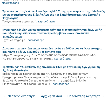
περισσότερα
Τροποποίηση της Υ.Α. περί συνάφειας Μ.Π.Σ. της ημεδαπής και της αλλοδαπής
με τα αντικείμενα της Ειδικής Αγωγής και Εκπαίδευσης και της Σχολικής
Ψυχολογίας
Το έγγραφο σε μορφή pdf…
περισσότερα
Εγκύκλιες οδηγίες για το τυπικό προσόν της πιστοποιημένης παιδαγωγικής
και διδακτικής επάρκειας των νεοπροσλαμβανόμενων ιδιωτικών
εκπαιδευτικών
Σχετικό έγγραφο…
περισσότερα
Δυνατότητα των ιδιωτικών εκπαιδευτικών να διδάσκουν σε Φροντιστήρια
και Κέντρα Ξένων Γλωσσών και αντίστροφα
https://diavgeia.gov.gr/doc/6%CE%986%CE%9C4653%CE%A0%CE%A3-
%CE%A3%CE%97%CE%9F?inline=true…
περισσότερα
Τροποποίηση ΥΑ διαπίστωσης συνάφειας ΠΜΣ με την Ειδική Αγωγή και τη
Σχολική Ψυχολογία
Εκδόθηκε η 2η τροποποίηση της ΥΑ διαπίστωσης συνάφειας των
Προγραμμάτων Μεταπτυχιακών Σπουδών με την Ειδική Αγωγή και τη
Σχολική Ψυχολογία ύστερα από εισήγηση της αρμόδιας Ειδικής
Επιστημονικής Επιτροπής. Όλες οι α…
περισσότερα
← Νεότερη ανάρτηση
Αρχική σελίδα
Παλαιότερη Ανάρτηση →