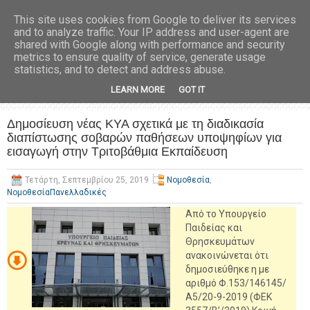
This site uses cookies from Google to deliver its services
and to analyze traffic. Your IP address and user-agent are
shared with Google along with performance and security
metrics to ensure quality of service, generate usage
statistics, and to detect and address abuse.
LEARN MORE
GOT IT
Δημοσίευση νέας ΚΥΑ σχετικά με τη διαδικασία
διαπίστωσης σοβαρών παθήσεων υποψηφίων για
εισαγωγή στην Τριτοβάθμια Εκπαίδευση
Τετάρτη, Σεπτεμβρίου 25, 2019
Νομοθεσία
,
ΝομοθεσίαΠανελλαδικές
Από το Υπουργείο
Παιδείας και
Θρησκευμάτων
ανακοινώνεται ότι
δημοσιεύθηκε η με
αριθμό Φ.153/146145/
Α5/20-9-2019 (ΦΕΚ