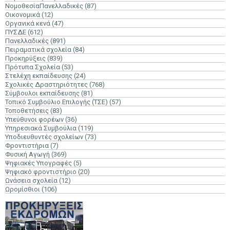
ΝομοθεσίαΠανελλαδικές
(87)
Οικονομικά
(12)
Οργανικά κενά
(47)
ΠΥΣΔΕ
(612)
Πανελλαδικές
(891)
Πειραματικά σχολεία
(84)
Προκηρύξεις
(839)
Πρότυπα Σχολεία
(53)
Στελέχη εκπαίδευσης
(24)
Σχολικές Δραστηριότητες
(768)
Σύμβουλοι εκπαίδευσης
(81)
Τοπικό Συμβούλιο Επιλογής (ΤΣΕ)
(57)
Τοποθετήσεις
(83)
Υπεύθυνοι φορέων
(36)
Υπηρεσιακά Συμβούλια
(119)
Υποδιευθυντές σχολείων
(73)
Φροντιστήρια
(7)
Φυσική Αγωγή
(369)
Ψηφιακές Υπογραφές
(5)
Ψηφιακό φροντιστήριο
(20)
Ωνάσεια σχολεία
(12)
Ωρομίσθιοι
(106)