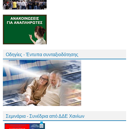
Οδηγίες - Έντυπα συνταξιοδότησης
Σεμινάρια - Συνέδρια από ΔΔΕ Χανίων