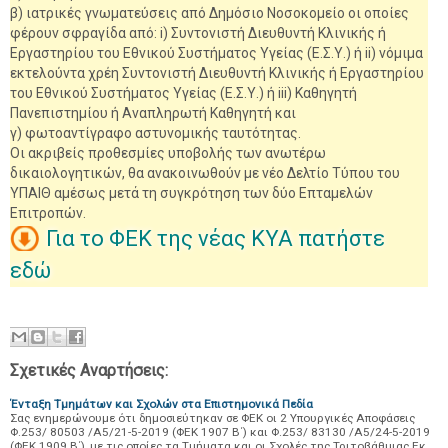
β) ιατρικές γνωματεύσεις από Δημόσιο Νοσοκομείο οι οποίες
φέρουν σφραγίδα από: i) Συντονιστή Διευθυντή Κλινικής ή
Εργαστηρίου του Εθνικού Συστήματος Υγείας (Ε.Σ.Υ.) ή ii) νόμιμα
εκτελούντα χρέη Συντονιστή Διευθυντή Κλινικής ή Εργαστηρίου
του Εθνικού Συστήματος Υγείας (Ε.Σ.Υ.) ή iii) Καθηγητή
Πανεπιστημίου ή Αναπληρωτή Καθηγητή και
γ) φωτοαντίγραφο αστυνομικής ταυτότητας.
Οι ακριβείς προθεσμίες υποβολής των ανωτέρω
δικαιολογητικών, θα ανακοινωθούν με νέο Δελτίο Τύπου του
ΥΠΑΙΘ αμέσως μετά τη συγκρότηση των δύο Επταμελών
Επιτροπών.
Για το ΦΕΚ της νέας ΚΥΑ πατήστε
εδώ
Σχετικές Αναρτήσεις:
Ένταξη Τμημάτων και Σχολών στα Επιστημονικά Πεδία
Σας ενημερώνουμε ότι δημοσιεύτηκαν σε ΦΕΚ οι 2 Υπουργικές Αποφάσεις
Φ.253/ 80503 /Α5/21-5-2019 (ΦΕΚ 1907 Β΄) και Φ.253/ 83130 /Α5/24-5-2019
(ΦΕΚ 1909 Β΄), με τις οποίες τα Τμήματα και οι Σχολές της Τριτοβάθμιας Εκ…