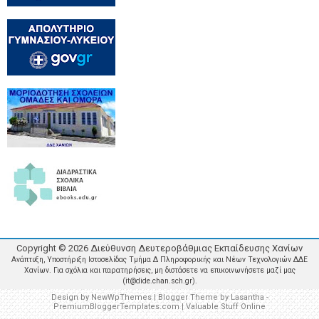
Copyright ©
2026
Διεύθυνση Δευτεροβάθμιας Εκπαίδευσης Χανίων
Ανάπτυξη, Υποστήριξη Ιστοσελίδας Τμήμα Δ Πληροφορικής και Νέων Τεχνολογιών ΔΔΕ
Χανίων. Για σχόλια και παρατηρήσεις, μη διστάσετε να επικοινωνήσετε μαζί μας
(it@dide.chan.sch.gr).
Design by
NewWpThemes
| Blogger Theme by
Lasantha
-
PremiumBloggerTemplates.com
|
Valuable Stuff Online