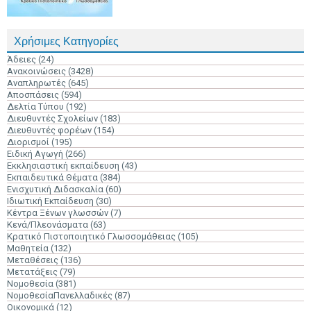
Χρήσιμες Κατηγορίες
Άδειες
(24)
Ανακοινώσεις
(3428)
Αναπληρωτές
(645)
Αποσπάσεις
(594)
Δελτία Τύπου
(192)
Διευθυντές Σχολείων
(183)
Διευθυντές φορέων
(154)
Διορισμοί
(195)
Ειδική Αγωγή
(266)
Εκκλησιαστική εκπαίδευση
(43)
Εκπαιδευτικά Θέματα
(384)
Ενισχυτική Διδασκαλία
(60)
Ιδιωτική Εκπαίδευση
(30)
Κέντρα Ξένων γλωσσών
(7)
Κενά/Πλεονάσματα
(63)
Κρατικό Πιστοποιητικό Γλωσσομάθειας
(105)
Μαθητεία
(132)
Μεταθέσεις
(136)
Μετατάξεις
(79)
Νομοθεσία
(381)
ΝομοθεσίαΠανελλαδικές
(87)
Οικονομικά
(12)