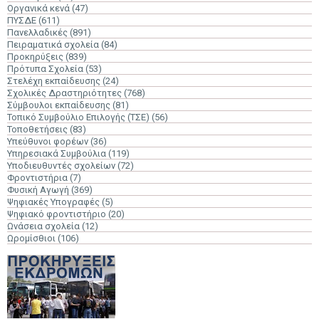
Οργανικά κενά
(47)
ΠΥΣΔΕ
(611)
Πανελλαδικές
(891)
Πειραματικά σχολεία
(84)
Προκηρύξεις
(839)
Πρότυπα Σχολεία
(53)
Στελέχη εκπαίδευσης
(24)
Σχολικές Δραστηριότητες
(768)
Σύμβουλοι εκπαίδευσης
(81)
Τοπικό Συμβούλιο Επιλογής (ΤΣΕ)
(56)
Τοποθετήσεις
(83)
Υπεύθυνοι φορέων
(36)
Υπηρεσιακά Συμβούλια
(119)
Υποδιευθυντές σχολείων
(72)
Φροντιστήρια
(7)
Φυσική Αγωγή
(369)
Ψηφιακές Υπογραφές
(5)
Ψηφιακό φροντιστήριο
(20)
Ωνάσεια σχολεία
(12)
Ωρομίσθιοι
(106)