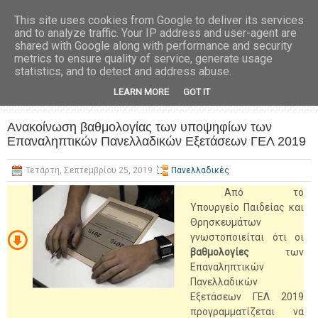
This site uses cookies from Google to deliver its services
and to analyze traffic. Your IP address and user-agent are
shared with Google along with performance and security
metrics to ensure quality of service, generate usage
statistics, and to detect and address abuse.
LEARN MORE
GOT IT
Ανακοίνωση βαθμολογίας των υποψηφίων των
Επαναληπτικών Πανελλαδικών Εξετάσεων ΓΕΛ 2019
Τετάρτη, Σεπτεμβρίου 25, 2019
Πανελλαδικές
Από το
Υπουργείο Παιδείας και
Θρησκευμάτων
γνωστοποιείται ότι οι
βαθμολογίες
των
Επαναληπτικών
Πανελλαδικών
Εξετάσεων ΓΕΛ 2019
προγραμματίζεται να